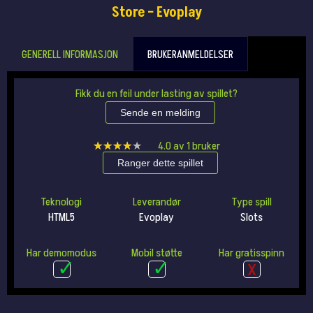
Store – Evoplay
GENERELL INFORMASJON
BRUKERANMELDELSER
Fikk du en feil under lasting av spillet?
Sende en melding
★★★★★
★★★★★
4.0
av
1
bruker
Ranger dette spillet
Teknologi
Leverandør
Type spill
HTML5
Evoplay
Slots
Har demomodus
Mobil støtte
Har gratisspinn