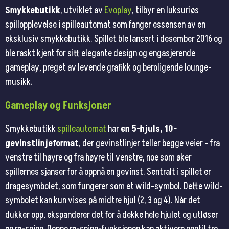
Smykkebutikk
, utviklet av
Evoplay
, tilbyr en luksuriøs
spillopplevelse i spilleautomat som fanger essensen av en
eksklusiv smykkebutikk. Spillet ble lansert i desember 2016 og
ble raskt kjent for sitt elegante design og engasjerende
gameplay, preget av levende grafikk og beroligende lounge-
musikk.
Gameplay og Funksjoner
Smykkebutikk
spilleautomat
har
en 5-hjuls, 10-
gevinstlinjeformat
, der gevinstlinjer teller begge veier – fra
venstre til høyre og fra høyre til venstre, noe som øker
spillernes sjanser for å oppnå en gevinst. Sentralt i spillet er
dragesymbolet, som fungerer som et wild-symbol. Dette wild-
symbolet kan kun vises på midtre hjul (2, 3 og 4). Når det
dukker opp, ekspanderer det for å dekke hele hjulet og utløser