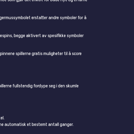
laggermussymbolet erstatter andre symboler for å
Respins, begge aktivert av spesifikke symboler
innene spillerne gratis muligheter til å score
illerne fullstendig fordype seg i den skumle
el.
ene automatisk et bestemt antall ganger.