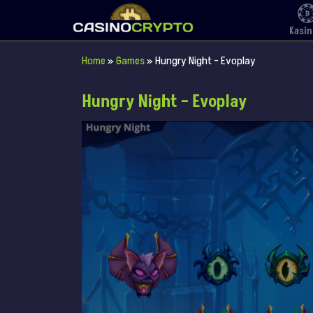
Kasin
Home
»
Games
»
Hungry Night – Evoplay
Hungry Night – Evoplay