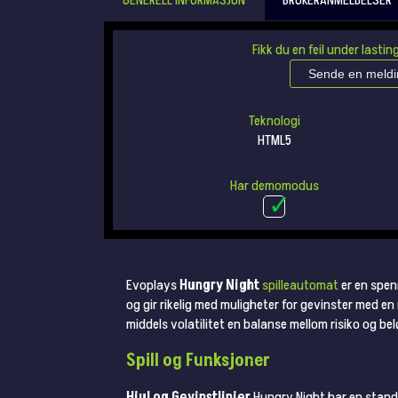
GENERELL INFORMASJON
BRUKERANMELDELSER
Fikk du en feil under lasting
Sende en meldi
Teknologi
HTML5
Har demomodus
Evoplays
Hungry Night
spilleautomat
er en spen
og gir rikelig med muligheter for gevinster med e
middels volatilitet en balanse mellom risiko og be
Spill og Funksjoner
Hjul og Gevinstlinjer
Hungry Night har en standa