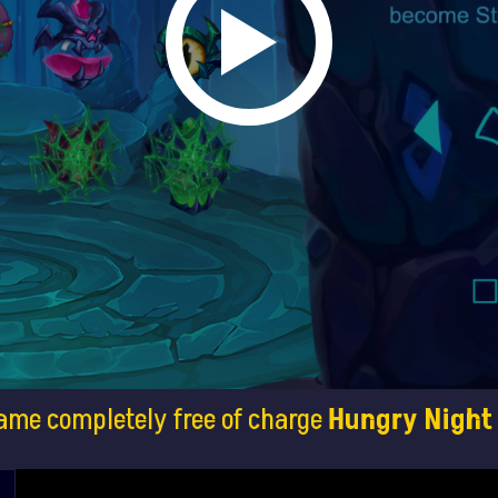
ame completely free of charge
Hungry Night 