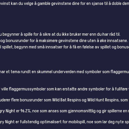
evinst kan du velge å gamble gevinstene dine for en sjanse til å doble dem
du begynner å spille for å sikre at du ikke bruker mer enn du har råd til.
nn og bonusrunder for å maksimere gevinstene dine uten å øke innsatsene.
til spillet, begynn med små innsatser for å få en følelse av spillet og bon
har et tema rundt en skummel underverden med symboler som flaggermus,
ar ville flaggermussymboler som kan erstatte andre symboler for å fullføre 
uderer flere bonusrunder som Wild Bat Respins og Wild Hunt Respins, som f
gry Night er 96.2%, noe som anses som gjennomsnittlig og gir spillerne en r
ry Night er fullstendig optimalisert for mobilspill, noe som lar deg nyte sp