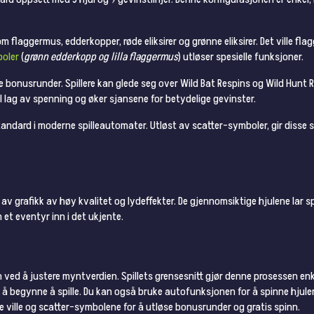
om flaggermus, edderkopper, røde eliksirer og grønne eliksirer. Det ville f
oler
(
grønn edderkopp og lilla flaggermus
) utløser spesielle funksjoner.
re bonusrunder. Spillere kan glede seg over Wild Bat Respins og Wild Hunt 
l lag av spenning og øker sjansene for betydelige gevinster.
standard i moderne spilleautomater. Utløst av scatter-symboler, gir disse sp
v grafikk av høy kvalitet og lydeffekter. De gjennomsiktige hjulene lar sp
et eventyr inn i det ukjente.
n ved å justere myntverdien. Spillets grensesnitt gjør denne prosessen enk
 å begynne å spille. Du kan også bruke autofunksjonen for å spinne hjul
e ville og scatter-symbolene for å utløse bonusrunder og gratis spinn.