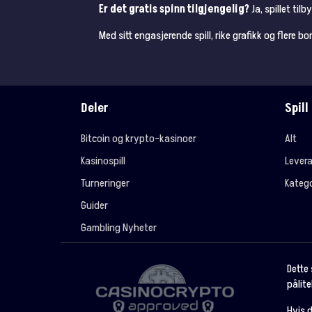
Er det gratis spinn tilgjengelig?
Ja, spillet til
Med sitt engasjerende spill, rike grafikk og flere 
Deler
Spill
Bitcoin og krypto-kasinoer
Alt
Kasinospill
Lever
Turneringer
Katego
Guider
Gambling Nyheter
Dette
pålite
Hvis d