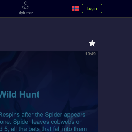
Login
Nyheter