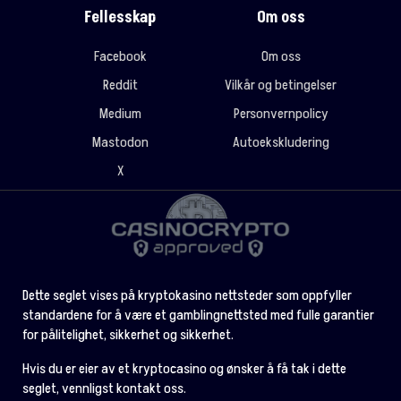
Fellesskap
Om oss
Facebook
Om oss
Reddit
Vilkår og betingelser
Medium
Personvernpolicy
Mastodon
Autoekskludering
X
Dette seglet vises på kryptokasino nettsteder som oppfyller
standardene for å være et gamblingnettsted med fulle garantier
for pålitelighet, sikkerhet og sikkerhet.
Hvis du er eier av et kryptocasino og ønsker å få tak i dette
seglet, vennligst kontakt oss.