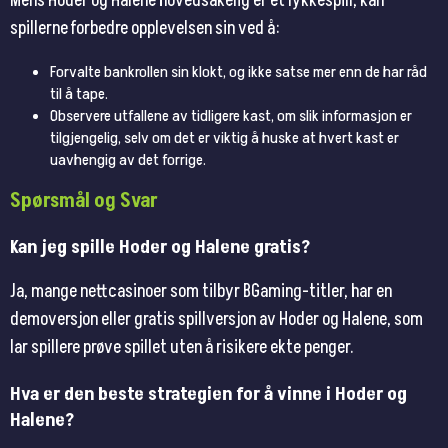
Mens Hoder og Halene hovedsakelig er et lykkespill, kan
spillerne forbedre opplevelsen sin ved å:
Forvalte bankrollen sin klokt, og ikke satse mer enn de har råd
til å tape.
Observere utfallene av tidligere kast, om slik informasjon er
tilgjengelig, selv om det er viktig å huske at hvert kast er
uavhengig av det forrige.
Spørsmål og Svar
Kan jeg spille Hoder og Halene gratis?
Ja, mange nettcasinoer som tilbyr BGaming-titler, har en
demoversjon eller gratis spillversjon av Hoder og Halene, som
lar spillere prøve spillet uten å risikere ekte penger.
Hva er den beste strategien for å vinne i Hoder og
Halene?