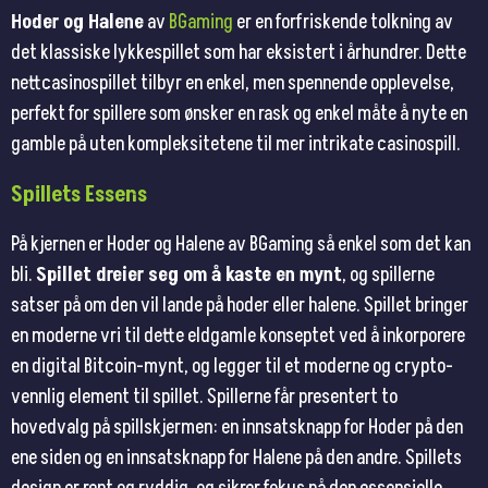
Hoder og Halene
av
BGaming
er en forfriskende tolkning av
det klassiske lykkespillet som har eksistert i århundrer. Dette
nettcasinospillet tilbyr en enkel, men spennende opplevelse,
perfekt for spillere som ønsker en rask og enkel måte å nyte en
gamble på uten kompleksitetene til mer intrikate casinospill.
Spillets Essens
På kjernen er Hoder og Halene av BGaming så enkel som det kan
bli.
Spillet dreier seg om å kaste en mynt
, og spillerne
satser på om den vil lande på hoder eller halene. Spillet bringer
en moderne vri til dette eldgamle konseptet ved å inkorporere
en digital Bitcoin-mynt, og legger til et moderne og crypto-
vennlig element til spillet. Spillerne får presentert to
hovedvalg på spillskjermen: en innsatsknapp for Hoder på den
ene siden og en innsatsknapp for Halene på den andre. Spillets