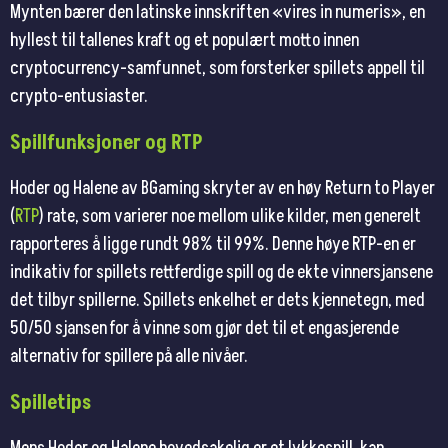
Mynten bærer den latinske innskriften «vires in numeris», en
hyllest til tallenes kraft og et populært motto innen
cryptocurrency-samfunnet, som forsterker spillets appell til
crypto-entusiaster​​​​.
Spillfunksjoner og RTP
Hoder og Halene av BGaming skryter av en høy Return to Player
(
RTP
) rate, som varierer noe mellom ulike kilder, men generelt
rapporteres å ligge rundt 98% til 99%. Denne høye RTP-en er
indikativ for spillets rettferdige spill og de ekte vinnersjansene
det tilbyr spillerne. Spillets enkelhet er dets kjennetegn, med
50/50 sjansen for å vinne som gjør det til et engasjerende
alternativ for spillere på alle nivåer​​​​.
Spilletips