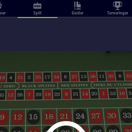
oer
Spill
Guider
Turneringer