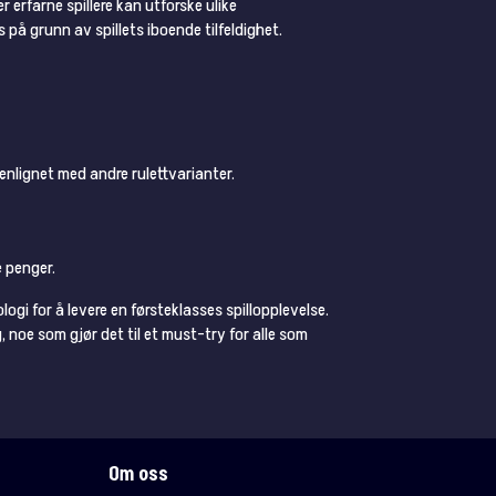
 erfarne spillere kan utforske ulike
 på grunn av spillets iboende tilfeldighet.
menlignet med andre rulettvarianter.
e penger.
gi for å levere en førsteklasses spillopplevelse.
g, noe som gjør det til et must-try for alle som
Om oss