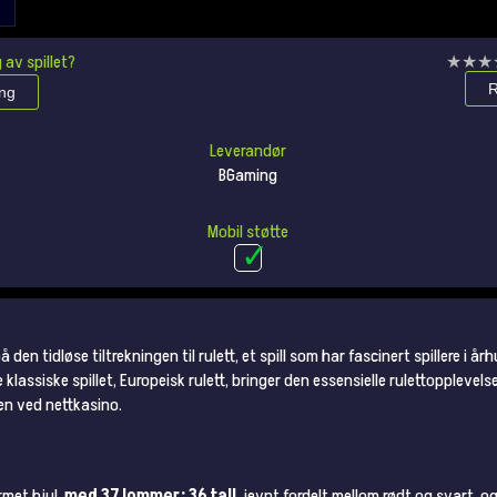
 av spillet?
★★★
★★★
R
ng
Leverandør
BGaming
Mobil støtte
 den tidløse tiltrekningen til rulett, et spill som har fascinert spillere 
lassiske spillet, Europeisk rulett, bringer den essensielle rulettopplevelsen
n ved nettkasino.
rmet hjul,
med 37 lommer: 36 tall
, jevnt fordelt mellom rødt og svart, og