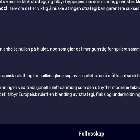
s være en klok strategi, og tilbyr hyppigere, om enn mindre, gevinster. Mer
acci
, selv om det er viktig å huske at ingen strategi kan garantere suksess
den enkelte nullen på hjulet, noe som gjør det mer gunstig for spillere sam
peisk rulett, og lar spillere glede seg over spillet uten å måtte satse ekt
nningen ved tradisjonell rulett samtidig som den utnytter moderne teknolo
rdet, tilbyr Europeisk rulett en blanding av strategi, flaks og underholdnin
Fellesskap