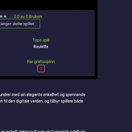
★★
★★
0.0
av
0
Brukere
anger dette spillet
Type spill
Roulette
Har gratisspinn
i århundrer med sin elegante enkelhet og spennende
 til den digitale verden, og tilbyr spillere både
 en enkelt grønn null som gir Europeisk rulett sin