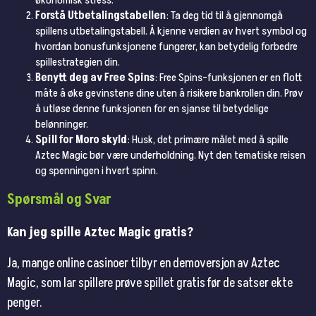
økonomisk stress.
Forstå Utbetalingstabellen
: Ta deg tid til å gjennomgå
spillens utbetalingstabell. Å kjenne verdien av hvert symbol og
hvordan bonusfunksjonene fungerer, kan betydelig forbedre
spillestrategien din.
Benytt deg av Free Spins
: Free Spins-funksjonen er en flott
måte å øke gevinstene dine uten å risikere bankrollen din. Prøv
å utløse denne funksjonen for en sjanse til betydelige
belønninger.
Spill for Moro skyld
: Husk, det primære målet med å spille
Aztec Magic bør være underholdning. Nyt den tematiske reisen
og spenningen i hvert spinn.
Spørsmål og Svar
Kan jeg spille Aztec Magic gratis?
Ja, mange online casinoer tilbyr en demoversjon av Aztec
Magic, som lar spillere prøve spillet gratis før de satser ekte
penger.