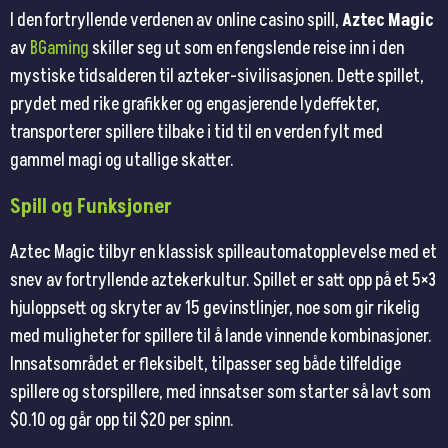
I den fortryllende verdenen av online casino spill,
Aztec Magic
av
BGaming
skiller seg ut som en fengslende reise inn i den
mystiske tidsalderen til azteker-sivilisasjonen. Dette spillet,
prydet med rike grafikker og engasjerende lydeffekter,
transporterer spillere tilbake i tid til en verden fylt med
gammel magi og utallige skatter.
Spill og Funksjoner
Aztec Magic tilbyr en klassisk spilleautomatopplevelse med et
snev av fortryllende aztekerkultur. Spillet er satt opp på et 5×3
hjuloppsett og skryter av 15 gevinstlinjer, noe som gir rikelig
med muligheter for spillere til å lande vinnende kombinasjoner.
Innsatsområdet er fleksibelt, tilpasser seg både tilfeldige
spillere og storspillere, med innsatser som starter så lavt som
$0.10 og går opp til $20 per spinn.