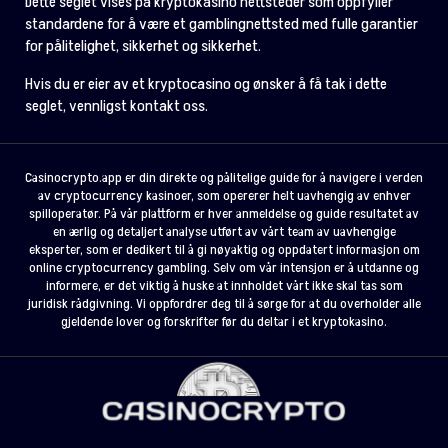
Dette seglet vises på kryptokasino nettsteder som oppfyller
standardene for å være et gamblingnettsted med fulle garantier
for pålitelighet, sikkerhet og sikkerhet.
Hvis du er eier av et kryptocasino og ønsker å få tak i dette
seglet, vennligst kontakt oss.
Casinocrypto.app er din direkte og pålitelige guide for å navigere i verden
av cryptocurrency kasinoer, som opererer helt uavhengig av enhver
spilloperatør. På vår plattform er hver anmeldelse og guide resultatet av
en ærlig og detaljert analyse utført av vårt team av uavhengige
eksperter, som er dedikert til å gi nøyaktig og oppdatert informasjon om
online cryptocurrency gambling. Selv om vår intensjon er å utdanne og
informere, er det viktig å huske at innholdet vårt ikke skal tas som
juridisk rådgivning. Vi oppfordrer deg til å sørge for at du overholder alle
gjeldende lover og forskrifter før du deltar i et kryptokasino.