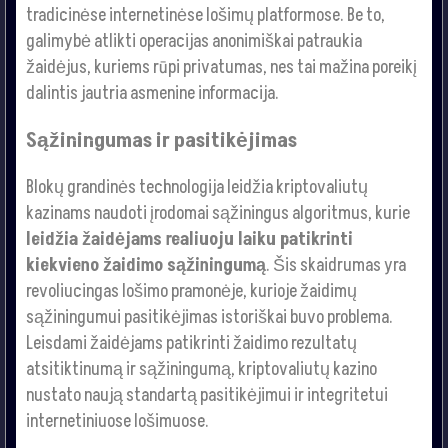
tradicinėse internetinėse lošimų platformose. Be to,
galimybė atlikti operacijas anonimiškai patraukia
žaidėjus, kuriems rūpi privatumas, nes tai mažina poreikį
dalintis jautria asmenine informacija.
Sąžiningumas ir pasitikėjimas
Blokų grandinės technologija leidžia kriptovaliutų
kazinams naudoti įrodomai sąžiningus algoritmus, kurie
leidžia žaidėjams realiuoju laiku patikrinti
kiekvieno žaidimo sąžiningumą
. Šis skaidrumas yra
revoliucingas lošimo pramonėje, kurioje žaidimų
sąžiningumui pasitikėjimas istoriškai buvo problema.
Leisdami žaidėjams patikrinti žaidimo rezultatų
atsitiktinumą ir sąžiningumą, kriptovaliutų kazino
nustato naują standartą pasitikėjimui ir integritetui
internetiniuose lošimuose.