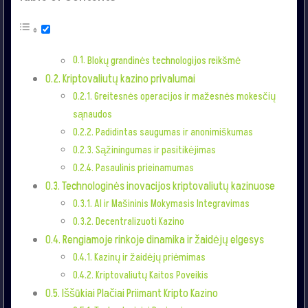
Blokų grandinės technologijos reikšmė
Kriptovaliutų kazino privalumai
Greitesnės operacijos ir mažesnės mokesčių
sąnaudos
Padidintas saugumas ir anonimiškumas
Sąžiningumas ir pasitikėjimas
Pasaulinis prieinamumas
Technologinės inovacijos kriptovaliutų kazinuose
AI ir Mašininis Mokymasis Integravimas
Decentralizuoti Kazino
Rengiamoje rinkoje dinamika ir žaidėjų elgesys
Kazinų ir žaidėjų priėmimas
Kriptovaliutų Kaitos Poveikis
Iššūkiai Plačiai Priimant Kripto Kazino