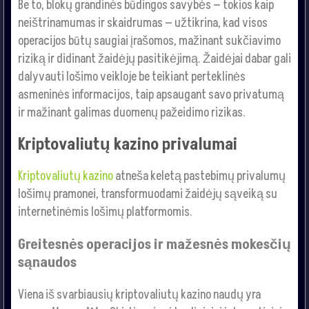
Be to, blokų grandinės būdingos savybės — tokios kaip
neištrinamumas ir skaidrumas — užtikrina, kad visos
operacijos būtų saugiai įrašomos, mažinant sukčiavimo
riziką ir didinant žaidėjų pasitikėjimą. Žaidėjai dabar gali
dalyvauti lošimo veikloje be teikiant perteklinės
asmeninės informacijos, taip apsaugant savo privatumą
ir mažinant galimas duomenų pažeidimo rizikas.
Kriptovaliutų kazino privalumai
Kriptovaliutų kazino
atneša keletą pastebimų privalumų
lošimų pramonei, transformuodami žaidėjų sąveiką su
internetinėmis lošimų platformomis.
Greitesnės operacijos ir mažesnės mokesčių
sąnaudos
Viena iš svarbiausių kriptovaliutų kazino naudų yra