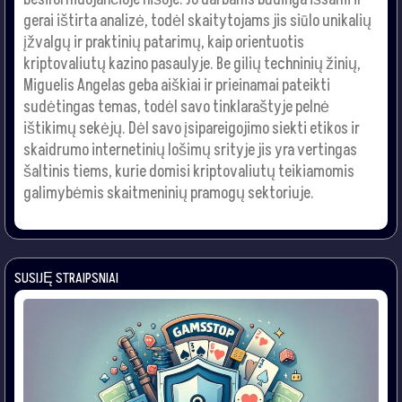
gerai ištirta analizė, todėl skaitytojams jis siūlo unikalių
įžvalgų ir praktinių patarimų, kaip orientuotis
kriptovaliutų kazino pasaulyje. Be gilių techninių žinių,
Miguelis Angelas geba aiškiai ir prieinamai pateikti
sudėtingas temas, todėl savo tinklaraštyje pelnė
ištikimų sekėjų. Dėl savo įsipareigojimo siekti etikos ir
skaidrumo internetinių lošimų srityje jis yra vertingas
šaltinis tiems, kurie domisi kriptovaliutų teikiamomis
galimybėmis skaitmeninių pramogų sektoriuje.
SUSIJĘ STRAIPSNIAI