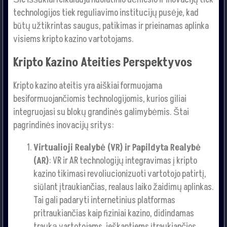
technologijos tiek reguliavimo institucijų pusėje, kad
būtų užtikrintas saugus, patikimas ir prieinamas aplinka
visiems kripto kazino vartotojams.
Kripto Kazino Ateities Perspektyvos
Kripto kazino ateitis yra aiškiai formuojama
besiformuojančiomis technologijomis, kurios giliai
integruojasi su blokų grandinės galimybėmis. Štai
pagrindinės inovacijų sritys:
Virtualioji Realybė (VR) ir Papildyta Realybė
(AR)
: VR ir AR technologijų integravimas į kripto
kazino tikimasi revoliucionizuoti vartotojo patirtį,
siūlant įtraukiančias, realaus laiko žaidimų aplinkas.
Tai gali padaryti internetinius platformas
pritraukiančias kaip fiziniai kazino, didindamas
trauką vartotojams, ieškantiems įtraukiančios