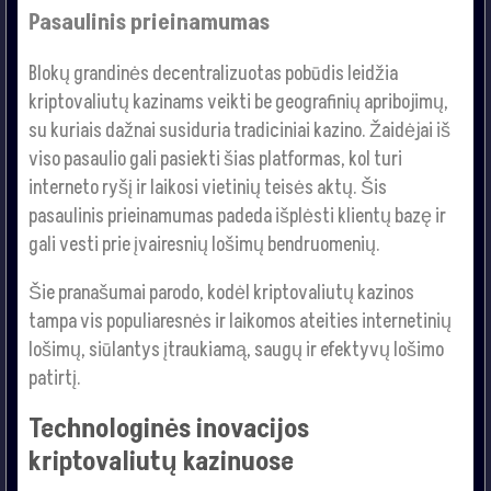
Pasaulinis prieinamumas
Blokų grandinės decentralizuotas pobūdis leidžia
kriptovaliutų kazinams veikti be geografinių apribojimų,
su kuriais dažnai susiduria tradiciniai kazino. Žaidėjai iš
viso pasaulio gali pasiekti šias platformas, kol turi
interneto ryšį ir laikosi vietinių teisės aktų. Šis
pasaulinis prieinamumas padeda išplėsti klientų bazę ir
gali vesti prie įvairesnių lošimų bendruomenių.
Šie pranašumai parodo, kodėl kriptovaliutų kazinos
tampa vis populiaresnės ir laikomos ateities internetinių
lošimų, siūlantys įtraukiamą, saugų ir efektyvų lošimo
patirtį.
Technologinės inovacijos
kriptovaliutų kazinuose