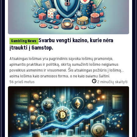
Svarbu vengti kazino, kurie nėra
Gambling News
įtraukti į Gamstop.
Atsakingas lošimas yra pagrindinis sąvoka lošimų pramonėje,
apimantis praktikas ir politiką, skirtą sumažinti lošimo neigiamus
poveikius asmenims ir visuomenei. Šis atsakingas požiūris į lošimą
apima lošimą kaip pramogos formą, o ne kaip pajamų šaltinį,
užtikrinant, kad jis vyktų saugioje ir sąžiningoje aplinkoje ir nesukeltų
56 prieš metus
2 minučių skaityti
žalos asmenims ar visuomenei. Priemonės apima atsakingo lošimo
politiką kazino, darbuotojų […]