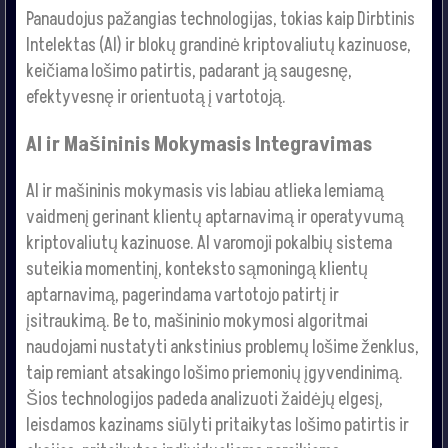
Panaudojus pažangias technologijas, tokias kaip Dirbtinis
Intelektas (AI) ir blokų grandinė kriptovaliutų kazinuose,
keičiama lošimo patirtis, padarant ją saugesnę,
efektyvesnę ir orientuotą į vartotoją.
AI ir Mašininis Mokymasis Integravimas
AI ir mašininis mokymasis vis labiau atlieka lemiamą
vaidmenį gerinant klientų aptarnavimą ir operatyvumą
kriptovaliutų kazinuose. AI varomoji pokalbių sistema
suteikia momentinį, konteksto sąmoningą klientų
aptarnavimą, pagerindama vartotojo patirtį ir
įsitraukimą. Be to, mašininio mokymosi algoritmai
naudojami nustatyti ankstinius problemų lošime ženklus,
taip remiant atsakingo lošimo priemonių įgyvendinimą.
Šios technologijos padeda analizuoti žaidėjų elgesį,
leisdamos kazinams siūlyti pritaikytas lošimo patirtis ir