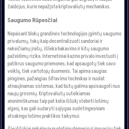
žaidėjus, kurie nepažįsta kriptovaliutų mechanikos.
Saugumo Rūpesčiai
Nepaisant blokų grandinės technologijos įgimtų saugumo
privalumų, tokų kaip decentralizuoti sandoriai ir
nekeičiamų įrašų, išlieka hakavimo ir kitų saugumo
pažeidimų rizika. Internetiniai kazino privalo investuoti į
patikrus saugumo priemones, kad apsaugotų tiek savo
veiklą, tiek vartotojų duomenis. Tai apima saugias
pinigines, pažangias šifravimo technikas ir nuolat
atnaujinamas sistemas, kad būtų galima apsisaugoti nuo
naujų grėsmių. Kriptovaliutų suteikiamas
anonimiškumas taip pat kelia iššūkį stebėti lošimų
elgesį, kas gali sudaryti sąlygas sudėtingesniam
atsakingo lošimo praktikos taikymui.
Šie iššūkiai reikalauja nuolatinio dėmesio ir inovacijų tiek