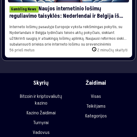
Naujos internetinio lošimų
Gambling News
reguliavimo taisyklės: Nederlendai ir Belgija iš
arti
Interneto lošimų pasaulyje Europoje vyksta reikšmingas pokytis, su
Nyderlandais ir Belgija lydinčiais teisės aktų pokyčiais, siekiant
užtikrinti saugią ir atsakingą lošimų aplinką. Naujausi reformos siekia
subalansuoti prieigą prie interneto lošimų su prevencinėmis
priemonėmis prieš patologinį lošimą ir didelius finansinius nuostolius,
56 prieš metus
2 minučių skaityti
ypač jaunimo tarpe. Teisinis Kontekstas: Nuo Draudimo iki Reguliavimo
Prieš Nyderlanduose įsigaliojant Nuotolinio Lošimų Įstatymui […]
Skyrių
Žaidimai
Bitcoin ir kriptovaliutų
Visas
kazino
Teikėjams
Kazino žaidimai
Kategorijos
Turnyrai
Vadovus