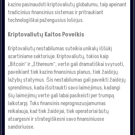
kazino pasinaudoti kriptovaliutų globalumu, taip apeinant
tradicinius finansinius sistemas ir pritraukiant
technologiškai pažengusius lošėjus.
Kriptovaliutų Kaitos Poveikis
Kriptovaliutų nestabilumas suteikia unikalų iššūkį
azartiniame sektoriuje. Kriptovaliutų, tokios kaip
„Bitcoin“ ir „Ethereum“, vertė gali dramatiškai svyruoti,
paveikiant tiek kazino finansinius planus, tiek žaidėjų
lažybų statymus. Šis nestabilumas gali paveikti žaidėjų
sprendimus, kada išsitraukti savo laimėjimus, kadangi
šių laimėjimų vertė gali labai pasikeisti per trumpą
laikotarpį. Toks finansinis neprognozuojamumas
reikalauja, kad tiek žaidėjai, tiek operatoriai būtų
atsargesni ir strategiškesni savo finansiniuose
sandoriuose.