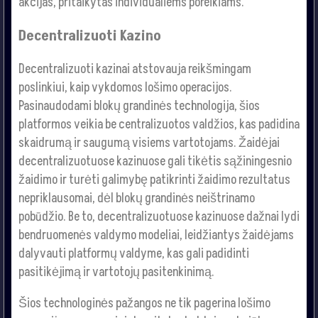
akcijas, pritaikytas individualiems poreikiams.
Decentralizuoti Kazino
Decentralizuoti kazinai atstovauja reikšmingam
poslinkiui, kaip vykdomos lošimo operacijos.
Pasinaudodami blokų grandinės technologija, šios
platformos veikia be centralizuotos valdžios, kas padidina
skaidrumą ir saugumą visiems vartotojams. Žaidėjai
decentralizuotuose kazinuose gali tikėtis sąžiningesnio
žaidimo ir turėti galimybę patikrinti žaidimo rezultatus
nepriklausomai, dėl blokų grandinės neištrinamo
pobūdžio. Be to, decentralizuotuose kazinuose dažnai lydi
bendruomenės valdymo modeliai, leidžiantys žaidėjams
dalyvauti platformų valdyme, kas gali padidinti
pasitikėjimą ir vartotojų pasitenkinimą.
Šios technologinės pažangos ne tik pagerina lošimo