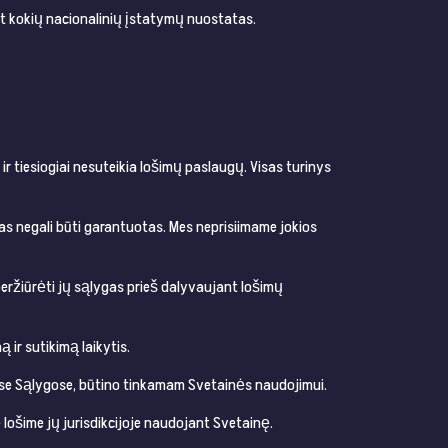
et kokių nacionalinių įstatymų nuostatas.
 ir tiesiogiai nesuteikia lošimų paslaugų. Visas turinys
as negali būti garantuotas. Mes neprisiimame jokios
peržiūrėti jų sąlygas prieš dalyvaujant lošimų
 ir sutikimą laikytis.
iose Sąlygose, būtino tinkamam Svetainės naudojimui.
e lošime jų jurisdikcijoje naudojant Svetainę.