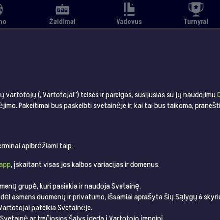
no
Žaidimai
Vadovus
Turnyrai
vartotojų („Vartotojai”) teises ir pareigas, susijusias su jų naudojimu
ėjimo. Pakeitimai bus paskelbti svetainėje ir, kai tai bus taikoma, pranešt
erminai apibrėžiami taip:
.app
, įskaitant visas jos kalbos variacijas ir domenus.
 asmenų grupė, kuri pasiekia ir naudoja Svetainę.
a dėl asmens duomenų ir privatumo, išsamiai aprašyta šių Sąlygų 6 skyri
 Vartotojai pateikia Svetainėje.
rį Svetainė ar trečiosios šalys įdeda į Vartotojo įrenginį.