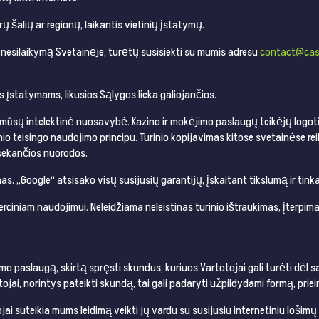
krų šalių ar regionų, laikantis vietinių įstatymų.
ų nesilaikymą Svetainėje, turėtų susisiekti su mumis adresu
contact@cas
ams įstatymams, likusios Sąlygos lieka galiojančios.
ra mūsų intelektinė nuosavybė. Kazino ir mokėjimo paslaugų teikėjų logoti
 teisingo naudojimo principu. Turinio kopijavimas kitose svetainėse re
 sekančios nuorodos.
mas. „Google“ atsisako visų susijusių garantijų, įskaitant tikslumą ir tin
erciniam naudojimui. Neleidžiama neleistinas turinio ištraukimas, įterpi
o paslaugą, skirtą spręsti skundus, kuriuos Vartotojai gali turėti dėl s
jai, norintys pateikti skundą, tai gali padaryti užpildydami formą, priei
ai suteikia mums leidimą veikti jų vardu su susijusiu internetiniu lošim