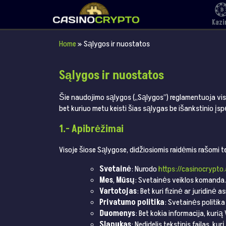
Kazi
Home
»
Sąlygos ir nuostatos
Sąlygos ir nuostatos
Šie naudojimo sąlygos („Sąlygos”) reglamentuoja visų 
bet kuriuo metu keisti šias sąlygas be išankstinio įsp
1.- Apibrėžimai
Visoje šiose Sąlygose, didžiosiomis raidėmis rašomi t
Svetainė
: Nurodo
https://casinocrypto
Mes
,
Mūsų
: Svetainės veiklos komanda.
Vartotojas
: Bet kuri fizinė ar juridinė
Privatumo politika
: Svetainės politik
Duomenys
: Bet kokia informacija, kurią
Slapukas
: Nedidelis tekstinis failas, ku