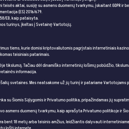
mi teisės aktai, susiję su asmens duomenų tvarkymu, įskaitant GDPR ir b
mentacija (ES) 2016/679.
/58/EB, kaip pataisyta.
mos turinys, įkeltas į Svetainę Vartotojų.
imus tiems, kurie domisi kriptovaliutomis pagrįstais internetiniais kazino
ikomas teisiniais patarimais.
ėje tikslumą. Tačiau dėl dinamiško internetinių lošimų pobūdžio, tikslum
vetainės informacija.
jų šalių svetaines. Mes neatsakome už jų turinį ir patariame Vartotojams 
nka su šiomis Sąlygomis ir Privatumo politika, pripažindamas jų supratimą
 savo asmens duomenų tvarkymu, kaip aprašyta Privatumo politikoje ir š
yra bent 18 metų arba teisinis amžius, leidžiantis dalyvauti internetiniam
tų lošti internete.