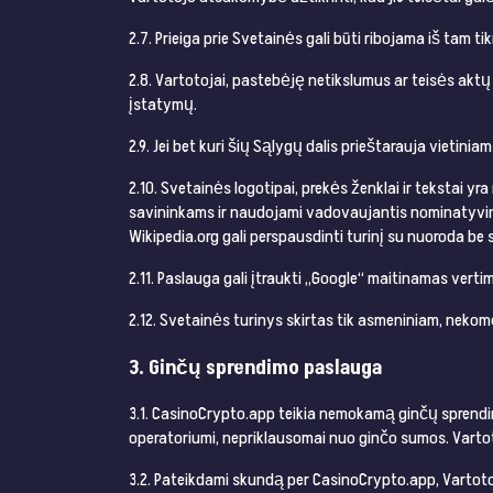
2.7. Prieiga prie Svetainės gali būti ribojama iš tam ti
2.8. Vartotojai, pastebėję netikslumus ar teisės akt
įstatymų.
2.9. Jei bet kuri šių Sąlygų dalis prieštarauja vietini
2.10. Svetainės logotipai, prekės ženklai ir tekstai y
savininkams ir naudojami vadovaujantis nominatyvinio
Wikipedia.org gali perspausdinti turinį su nuoroda be
2.11. Paslauga gali įtraukti „Google“ maitinamas verti
2.12. Svetainės turinys skirtas tik asmeniniam, nekom
3. Ginčų sprendimo paslauga
3.1. CasinoCrypto.app teikia nemokamą ginčų sprendim
operatoriumi, nepriklausomai nuo ginčo sumos. Vartoto
3.2. Pateikdami skundą per CasinoCrypto.app, Vartotoj