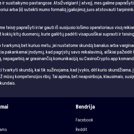
r susitaikymo pastangose. Atsižvelgiant į atvejį, mes galime paprašyti Va
atoriui arba (ii) suteikti mums formalią įgaliojimą juos atstovauti tarpini
me teisę paprašyti ir/ar gauti iš susijusio lošimo operatoriaus visą reik
bet kokių kitų duomenų, kurie galėtų padėti visapusiškai suprasti ir teisin
o tvarkymą bet kuriuo metu, jei nustatome skundą banalus arba varginan
ia pakankamai įrodymų, kad pagrįstų savo reikalavimą, aiškiai pažeidė 
ią, nepagarbią ar grasinančią komunikaciją su CasinoCrypto.app komand
ti tvarkyti skundą, kai tik sužinojama, kad įvykis, dėl kurio skundžiama,
 mūsų kompetencijos ribų. Tai apima, bet neapsiriboja, klausimais, susij
skundais.
imai
Bendrija
Facebook
jams
Reddit