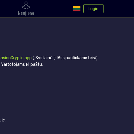
Login
Naujiena
CasinoCrypto.app
(„Svetainė”). Mes pasiliekame teisę
i Vartotojams el. paštu.
uje.