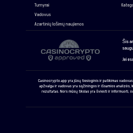
Turnyrai
Katego
Vadovus
Azartinių lošimų naujienos
Šis a
saugu
Jei e
Casinocrypto.app yra jūsų tiesioginis ir patikimas vadovas,
apžvalga ir vadovas yra sąžiningos ir išsamios analizės, k
rezultatas. Nors mūsų tikslas yra šviesti ir informuoti, 