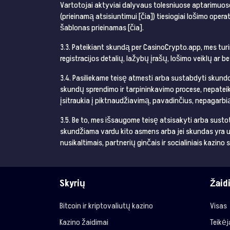
Vartotojai aktyviai dalyvaus tolesniuose aptarimuose i
(prieinamą atsisiuntimui [čia]) tiesiogiai lošimo oper
šablonas prieinamas [čia].
3.3. Pateikiant skundą per CasinoCrypto.app, mes turi
registracijos detalių, lažybų įrašų, lošimo veiklų ar 
3.4. Pasiliekame teisę atmesti arba sustabdyti skund
skundų sprendimo ir tarpininkavimo procese, nepateik
įsitraukia į piktnaudžiavimą, pavadinčius, nepagarb
3.5. Be to, mes išsaugome teisę atsisakyti arba susto
skundžiama vardu kito asmens arba jei skundas yra už
nusikaltimais, partnerių ginčais ir socialiniais kazino 
Skyrių
Žaid
Bitcoin ir kriptovaliutų kazino
Visas
Kazino žaidimai
Teikė