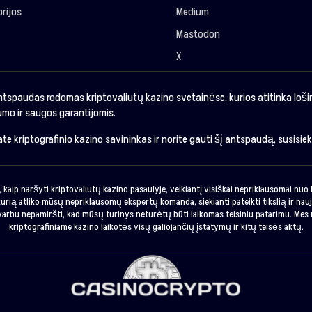
rijos
Medium
Mastodon
X
ntspaudas rodomas kriptovaliutų kazino svetainėse, kurios atitinka loš
mo ir saugos garantijomis.
sate kriptografinio kazino savininkas ir norite gauti šį antspaudą, susisie
 kaip naršyti kriptovaliutų kazino pasaulyje, veikiantį visiškai nepriklausomai nu
urią atliko mūsų nepriklausomų ekspertų komanda, siekianti pateikti tikslią ir nauj
svarbu nepamiršti, kad mūsų turinys neturėtų būti laikomas teisiniu patarimu. Mes 
kriptografiniame kazino laikotės visų galiojančių įstatymų ir kitų teisės aktų.