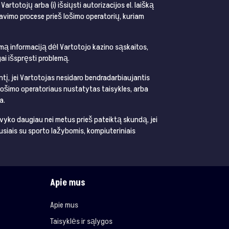
rtotojų arba (i) išsiųsti autorizacijos el. laišką
nkavimo procese prieš lošimo operatorių, kuriam
iamą informaciją dėl Vartotojo kazino sąskaitos,
gai išspręsti problemą.
tį, jei Vartotojas nesidaro bendradarbiaujantis
lošimo operatoriaus nustatytas taisykles, arba
a.
 įvyko daugiau nei metus prieš pateiktą skundą, jei
usiais su sporto lažybomis, kompiuteriniais
Apie mus
Apie mus
Taisyklės ir sąlygos