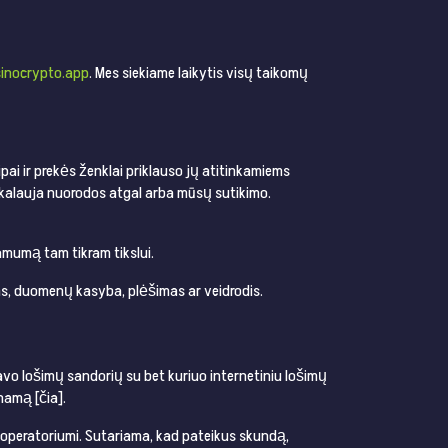
inocrypto.app
. Mes siekiame laikytis visų taikomų
pai ir prekės ženklai priklauso jų atitinkamiems
ikalauja nuorodos atgal arba mūsų sutikimo.
kamumą tam tikram tikslui.
mas, duomenų kasyba, plėšimas ar veidrodis.
avo lošimų sandorių su bet kuriuo internetiniu lošimų
namą [čia].
ų operatoriumi. Sutariama, kad pateikus skundą,