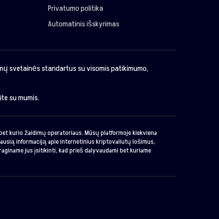
Privatumo politika
Automatinis išskyrimas
imų svetainės standartus su visomis patikimumo,
kite su mumis.
o bet kurio žaidimų operatoriaus. Mūsų platformoje kiekviena
ausią informaciją apie internetinius kriptovaliutų lošimus,
raginame jus įsitikinti, kad prieš dalyvaudami bet kuriame