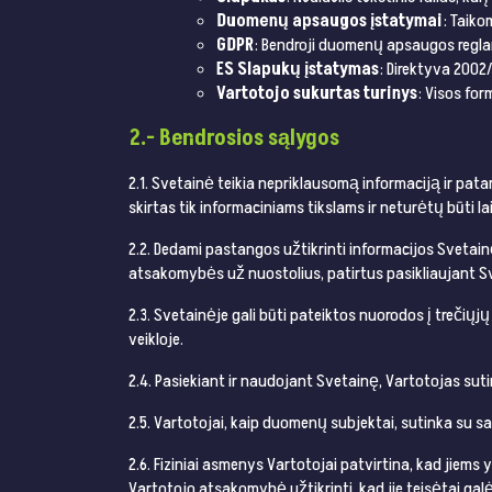
Duomenų apsaugos įstatymai
: Taiko
GDPR
: Bendroji duomenų apsaugos regla
ES Slapukų įstatymas
: Direktyva 2002
Vartotojo sukurtas turinys
: Visos for
2.- Bendrosios sąlygos
2.1. Svetainė teikia nepriklausomą informaciją ir patar
skirtas tik informaciniams tikslams ir neturėtų būti la
2.2. Dedami pastangos užtikrinti informacijos Svetain
atsakomybės už nuostolius, patirtus pasikliaujant S
2.3. Svetainėje gali būti pateiktos nuorodos į trečių
veikloje.
2.4. Pasiekiant ir naudojant Svetainę, Vartotojas suti
2.5. Vartotojai, kaip duomenų subjektai, sutinka su
2.6. Fiziniai asmenys Vartotojai patvirtina, kad jiems 
Vartotojo atsakomybė užtikrinti, kad jie teisėtai galė