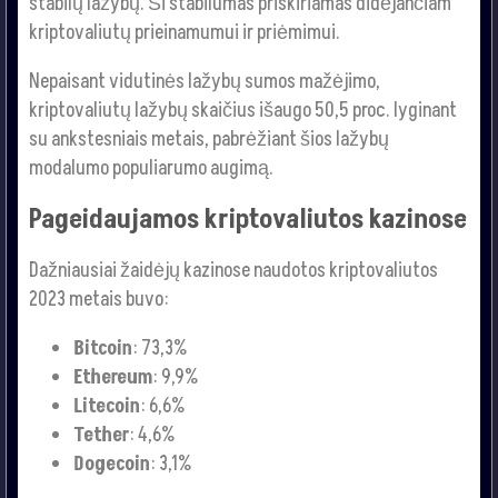
stabilų lažybų. Ši stabilumas priskiriamas didėjančiam
kriptovaliutų prieinamumui ir priėmimui.
Nepaisant vidutinės lažybų sumos mažėjimo,
kriptovaliutų lažybų skaičius išaugo 50,5 proc. lyginant
su ankstesniais metais, pabrėžiant šios lažybų
modalumo populiarumo augimą.
Pageidaujamos kriptovaliutos kazinose
Dažniausiai žaidėjų kazinose naudotos kriptovaliutos
2023 metais buvo:
Bitcoin
: 73,3%
Ethereum
: 9,9%
Litecoin
: 6,6%
Tether
: 4,6%
Dogecoin
: 3,1%