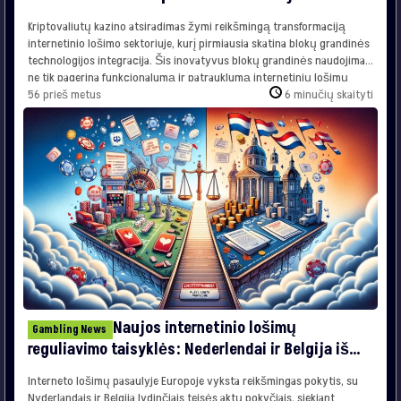
Kriptovaliutų kazino atsiradimas žymi reikšmingą transformaciją
internetinio lošimo sektoriuje, kurį pirmiausia skatina blokų grandinės
technologijos integracija. Šis inovatyvus blokų grandinės naudojimas
ne tik pagerina funkcionalumą ir patrauklumą internetinių lošimų
platformose, bet taip pat spręs kai kurias ilgai kylančias problemas, su
56 prieš metus
6 minučių skaityti
kuriomis susiduria tradiciniai internetiniai kazino. Blokų grandinės
technologijos reikšmė Blokų grandinės technologija yra lemiamas
šios […]
Naujos internetinio lošimų
Gambling News
reguliavimo taisyklės: Nederlendai ir Belgija iš
arti
Interneto lošimų pasaulyje Europoje vyksta reikšmingas pokytis, su
Nyderlandais ir Belgija lydinčiais teisės aktų pokyčiais, siekiant