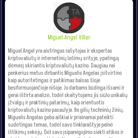
Miguel Angel Villar
Miguel Angel yra aistringas rašytojas ir ekspertas
kriptovaliutų ir internetinių lošimų srityje, ypatingą
dėmesį skiriantis kriptovaliutų kazino. Daugiau nei
penkerius metus dirbantis Miguelis Angelas įsitvirtino
kaip autoritetingas ir patikimas balsas šioje
besiformuojančioje nišoje. Jo darbams būdinga išsami ir
gerai ištirta analizė, todėl skaitytojams jis siūlo unikalių
įžvalgų ir praktinių patarimų, kaip orientuotis
kriptovaliutų kazino pasaulyje. Be gilių techninių žinių,
Miguelis Angelas geba aiškiai ir prieinamai pateikti
sudėtingas temas, todėl savo tinklaraštyje pelnė
ištikimų sekėjų. Dėl savo įsipareigojimo siekti etikos ir