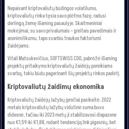
Nepaisant kriptovaliutų būdingos volatilumo,
kriptovaliutų rinka tęsia savo plėtros fazę, radusi
derlingą žemę iGaming pasaulyje. Skaitmeniniai
mokėjimai, su savo privalumais – greitais pavedimais ir
anonimiškumu, tapo svarbiu traukos faktoriumi
žaidėjams.
Vitali Matsukevičius, SOFTSWISS COO, pabrėžė iGaming
projektų pritaikymo kriptovaliutų žaidėjų poreikiams
svarbą, tokiu būdu pagerinant šių projektų rinkos padėtį.
Kriptovaliutų žaidimų ekonomika
Kriptovaliutų žaidėjų lažybų įpročiai pasikeitė. 2022
metais kriptovaliutų lažybų vidutinė suma buvo
didesnė, tačiau iki 2023 metų ji stabilizavosi diapazone
nuo €1,59 iki €1,88, rodant tendenciją link pigesnių, bet