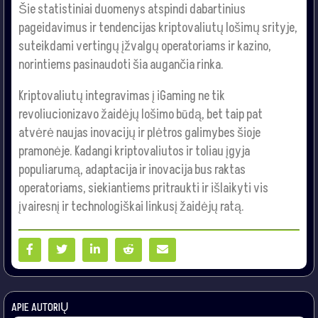
Šie statistiniai duomenys atspindi dabartinius
pageidavimus ir tendencijas kriptovaliutų lošimų srityje,
suteikdami vertingų įžvalgų operatoriams ir kazino,
norintiems pasinaudoti šia augančia rinka.
Kriptovaliutų integravimas į iGaming ne tik
revoliucionizavo žaidėjų lošimo būdą, bet taip pat
atvėrė naujas inovacijų ir plėtros galimybes šioje
pramonėje. Kadangi kriptovaliutos ir toliau įgyja
populiarumą, adaptacija ir inovacija bus raktas
operatoriams, siekiantiems pritraukti ir išlaikyti vis
įvairesnį ir technologiškai linkusį žaidėjų ratą.
APIE AUTORIŲ