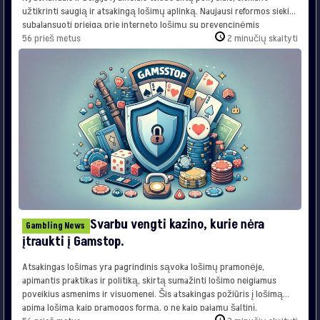
užtikrinti saugią ir atsakingą lošimų aplinką. Naujausi reformos siekia
subalansuoti prieigą prie interneto lošimų su prevencinėmis
priemonėmis prieš patologinį lošimą ir didelius finansinius nuostolius,
56 prieš metus
2 minučių skaityti
ypač jaunimo tarpe. Teisinis Kontekstas: Nuo Draudimo iki Reguliavimo
Prieš Nyderlanduose įsigaliojant Nuotolinio Lošimų Įstatymui […]
Svarbu vengti kazino, kurie nėra
Gambling News
įtraukti į Gamstop.
Atsakingas lošimas yra pagrindinis sąvoka lošimų pramonėje,
apimantis praktikas ir politiką, skirtą sumažinti lošimo neigiamus
poveikius asmenims ir visuomenei. Šis atsakingas požiūris į lošimą
apima lošimą kaip pramogos formą, o ne kaip pajamų šaltinį,