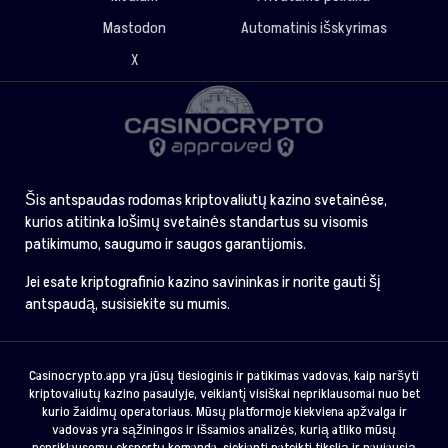
Mastodon
Automatinis išskyrimas
X
Šis antspaudas rodomas kriptovaliutų kazino svetainėse,
kurios atitinka lošimų svetainės standartus su visomis
patikimumo, saugumo ir saugos garantijomis.
Jei esate kriptografinio kazino savininkas ir norite gauti šį
antspaudą, susisiekite su mumis.
Casinocrypto.app yra jūsų tiesioginis ir patikimas vadovas, kaip naršyti
kriptovaliutų kazino pasaulyje, veikiantį visiškai nepriklausomai nuo bet
kurio žaidimų operatoriaus. Mūsų platformoje kiekviena apžvalga ir
vadovas yra sąžiningos ir išsamios analizės, kurią atliko mūsų
nepriklausomų ekspertų komanda, siekianti pateikti tikslią ir naujausią