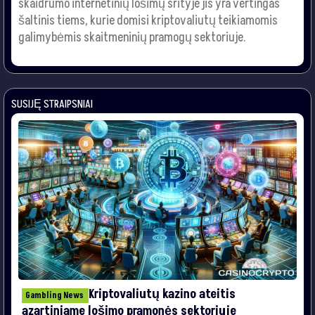
skaidrumo internetinių lošimų srityje jis yra vertingas
šaltinis tiems, kurie domisi kriptovaliutų teikiamomis
galimybėmis skaitmeninių pramogų sektoriuje.
SUSIJĘ STRAIPSNIAI
Kriptovaliutų kazino ateitis
Gambling News
azartiniame lošimo pramonės sektoriuje