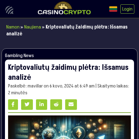
Login
Namon
»
Naujiena
»
Kriptovaliutų žaidimų plėtra: Išsamus
analizė
Gambling News
Kriptovaliutų žaidimų plėtra: Išsamus
analizė
Paskelbė: mavillar on 6 kovo, 2024 at 6:49 am | Skaitymo laikas:
2 minutės