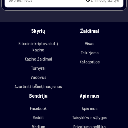
užtikrinant, kad jis vyktų saugioje ir sąžiningoje aplinkoje ir nesukeltų
56 prieš metus
2 minučių skaityti
žalos asmenims ar visuomenei. Priemonės apima atsakingo lošimo
politiką kazino, darbuotojų […]
Skyrių
Žaidimai
Bitcoin ir kriptovaliutų
Visas
kazino
Teikėjams
Kazino žaidimai
Kategorijos
Turnyrai
Vadovus
Azartinių lošimų naujienos
Bendrija
Apie mus
Facebook
Apie mus
Reddit
Taisyklės ir sąlygos
Medium
Privatumo politika