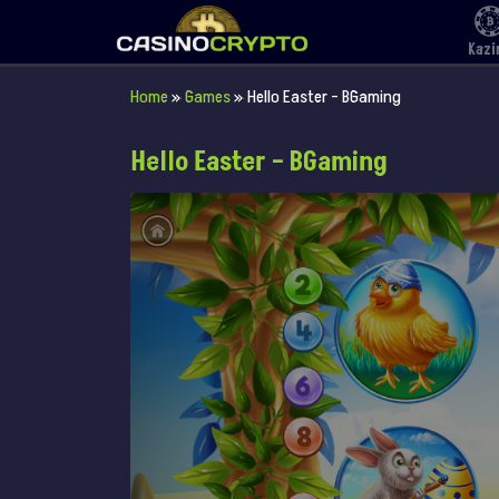
Kazi
Home
»
Games
»
Hello Easter – BGaming
Hello Easter – BGaming