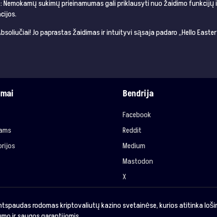
: Nemokamų sukimų prieinamumas gali priklausyti nuo žaidimo funkcijų ir 
cijos.
Absoliučiai! Jo paprastas žaidimas ir intuityvi sąsaja padaro „Hello Easte
imai
Bendrija
Facebook
jams
Reddit
rijos
Medium
Mastodon
X
ntspaudas rodomas kriptovaliutų kazino svetainėse, kurios atitinka loš
mo ir saugos garantijomis.