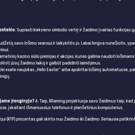
entelės
: Suprasti kiekvieno simbolio vertę ir žaidimo įvairias funkcijas
iudžetą savo lošimo seansui ir laikykitės jo. Labai lengva nunešiotis, ypa
imui.
ernetinių kazino siūlo premijas ir akcijas, kurias galima naudoti lošim
plėsti jūsų žaidimo laiką ir galbūt padidinti laimėjimus.
 Jei esate naujokas „Hello Easter“ arba apskritai lošimų automatuose, pa
inigų.
ajame įrenginyje?
A: Taip, BGaming projektuoja savo žaidimus taip, kad j
uose, įskaitant išmaniuosius telefonus ir planšetinius kompiuterius.
jui (RTP) procentas gali skirtis nuo žaidimo iki žaidimo. Geriausia patikri