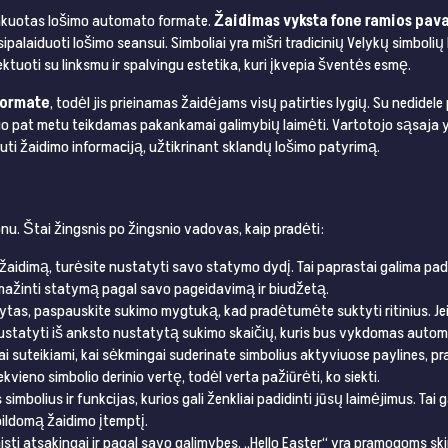
upakuotas lošimo automato formate.
Žaidimas vyksta fone ramios pav
sipalaiduoti lošimo seansui. Simboliai yra mišri tradicinių Velykų simboli
jektuoti su linksmu ir spalvingu estetika, kuri įkvepia šventės esmę.
 formate
, todėl jis prieinamas žaidėjams visų patirties lygių. Su nedidele
 pat metu teikdamas pakankamai galimybių laimėti. Vartotojo sąsaja yra
gauti žaidimo informaciją, užtikrinant sklandų lošimo patyrimą.
lonu. Štai žingsnis po žingsnio vadovas, kaip pradėti:
 į žaidimą, turėsite nustatyti savo statymo dydį. Tai paprastai galima p
r mažinti statymą pagal savo pageidavimą ir biudžetą.
ytas, paspauskite sukimo mygtuką, kad pradėtumėte suktyti ritinius. Jei
nustatyti iš anksto nustatytą sukimo skaičių, kuris bus vykdomas autom
ai suteikiami, kai sėkmingai suderinate simbolius aktyviuose paylines, p
ekvieno simbolio derinio vertę, todėl verta pažiūrėti, ko siekti.
 simbolius ir funkcijas, kurios gali ženkliai padidinti jūsų laimėjimus. Tai g
pildomą žaidimo įtemptį.
isti atsakingai ir pagal savo galimybes. „Hello Easter“ yra pramogoms ski