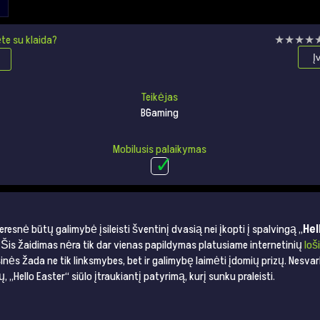
te su klaida?
★★★★
★★★★
Į
Teikėjas
BGaming
Mobilusis palaikymas
eresnė būtų galimybė įsileisti šventinį dvasią nei įkopti į spalvingą „
Hel
Šis žaidimas nėra tik dar vienas papildymas platusiame internetinių
loš
šinės žada ne tik linksmybes, bet ir galimybę laimėti įdomių prizų. Nesva
 „Hello Easter“ siūlo įtraukiantį patyrimą, kurį sunku praleisti.