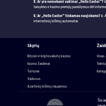
K: Ar yra nemokami sukimai „Hello Easter“?
A
taisykles ir kazino premijų pasiūlymus dėl informa
K: Ar „Hello Easter“ tinkamas naujokams?
A: 
internetinių lošimų automatai.
Skyrių
Žaid
Bitcoin ir kriptovaliutų kazino
Visas
Kazino žaidimai
Teikė
Turnyrai
Katego
Vadovus
Azartinių lošimų naujienos
Šis a
saugu