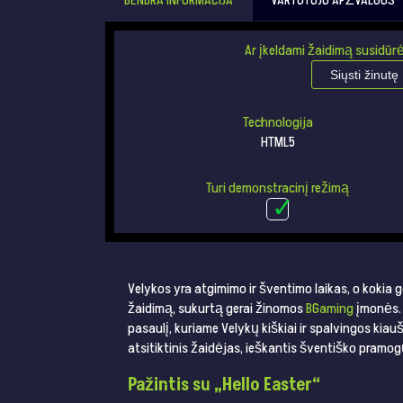
BENDRA INFORMACIJA
VARTOTOJO APŽVALGOS
Ar įkeldami žaidimą susidūrė
Siųsti žinutę
Technologija
HTML5
Turi demonstracinį režimą
Velykos yra atgimimo ir šventimo laikas, o kokia g
žaidimą, sukurtą gerai žinomos
BGaming
įmonės. 
pasaulį, kuriame Velykų kiškiai ir spalvingos kiau
atsitiktinis žaidėjas, ieškantis šventiško pramogų,
Pažintis su „Hello Easter“