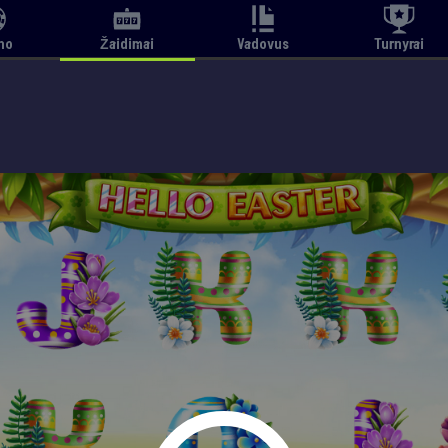
no
Žaidimai
Vadovus
Turnyrai