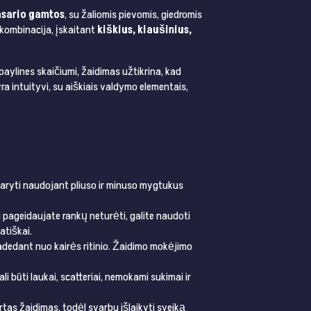
asario gamtos
, su žaliomis pievomis, giedromis
ų kombinacija, įskaitant
kiškius, kiaušinius,
 paylines skaičiumi, žaidimas užtikrina, kad
 intuityvi, su aiškiais valdymo elementais,
adaryti naudojant pliuso ir minuso mygtukus
 pageidaujate rankų neturėti, galite naudoti
atiškai.
radedant nuo kairės ritinio. Žaidimo mokėjimo
ali būti laukai, scatteriai, nemokami sukimai ir
rtas žaidimas, todėl svarbu išlaikyti sveiką