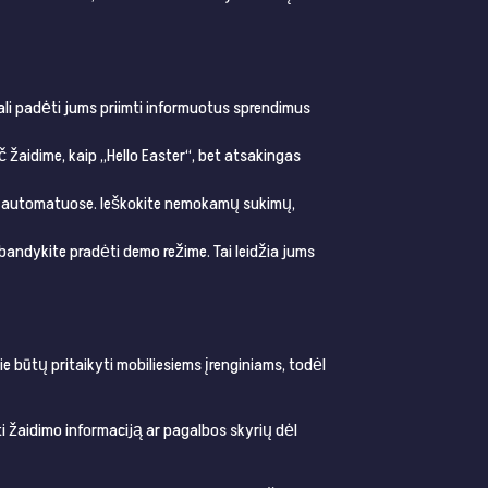
 gali padėti jums priimti informuotus sprendimus
č žaidime, kaip „Hello Easter“, bet atsakingas
ams automatuose. Ieškokite nemokamų sukimų,
bandykite pradėti demo režime. Tai leidžia jums
ie būtų pritaikyti mobiliesiems įrenginiams, todėl
nti žaidimo informaciją ar pagalbos skyrių dėl