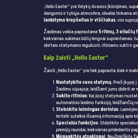
„Hello Easter“ yra Velykų dvasios įkūnijimas, s
dangomis ir tyliąja atmosfera, idealiai tinkama at
lankstymo krepšelius ir viščiukus
, visi supro
Žaidimas veikia paprastame
5 ritmų, 3 eilučių
kiekvienas sukimas būtų lengvai suprantamas, tuo
skirtais statymams reguliuoti, ritiniams sukti ir 
Kaip žaisti „Hello Easter“
Žaisti „Hello Easter“ yra tiek paprasta, kiek ir ma
Nustatykite savo statymą
: Prieš įkypę
žaidimo sąsajoje, leidžiant jums didinti a
Sukite ritinius
: Kai jūsų statymas nustat
automatinio leidimo funkciją, leidžiančią 
Stebėkite laimingus derinius
: Laimėjim
lentelė suteikia išsamią informaciją apie ki
Specialūs funkcijos
: Stebėkite specialius
premijų raundai, kiekvienas pridedantis pa
Mėgaukitės atsakingai
: Neužmirškite ža