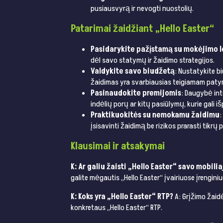
pusiausvyrą ir nevogti nuostolių.
Patarimai žaidžiant „Hello Easter“
Pasidarykite pažįstamą su mokėjimo l
dėl savo statymų ir žaidimo strategijos.
Valdykite savo biudžetą
: Nustatykite b
žaidimas yra svarbiausias teigiamam patyr
Pasinaudokite premijomis
: Daugybė int
indėlių porų ar kitų pasiūlymų, kurie gali iš
Praktikuokitės su nemokamu žaidimu
:
įsisavinti žaidimą be rizikos prarasti tikrų p
Klausimai ir atsakymai
K: Ar galiu žaisti „Hello Easter“ savo mobili
galite mėgautis „Hello Easter“ įvairiuose įrengini
K: Koks yra „Hello Easter“ RTP?
A: Grįžimo žaidė
konkretaus „Hello Easter“ RTP.