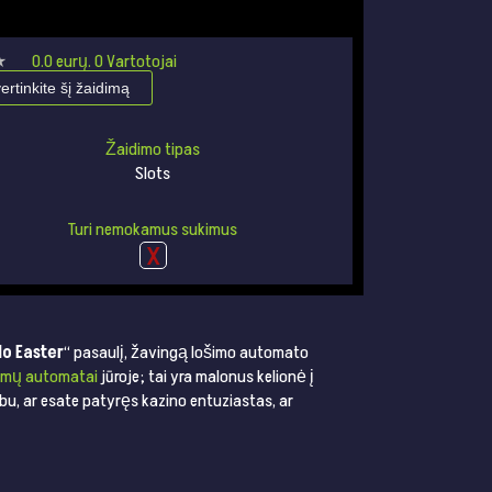
★
★
0.0
eurų.
0
Vartotojai
vertinkite šį žaidimą
Žaidimo tipas
Slots
Turi nemokamus sukimus
lo Easter
“ pasaulį, žavingą lošimo automato
imų automatai
jūroje; tai yra malonus kelionė į
rbu, ar esate patyręs kazino entuziastas, ar