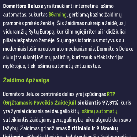
Domnitors Deluxe
yra įtraukianti internetinė lošimo
automatas, sukurtas
BGaming
, gerbiamą kazino žaidimų
pramonės prekės ženklą. Šis žaidimas nukreipia žaidėjus į
viduramžių Rytų Europą, kur kilmingieji riteriai ir didžiuliai
piliai viešpatavo žemėje. Sujungęs istorinius motyvus su
moderniais lošimų automato mechanizmais, Domnitors Deluxe
siūlo įtraukiantį lošimų patirčią, kuri traukia tiek istorijos
mylėtojus, tiek lošimų automatų entuziastus.
Žaidimo Apžvalga
Domnitors Deluxe centrinės dalies yra įspūdingas
RTP
(Grįžtamasis Poveikis Žaidėjui)
siekiantis 97,31%
, kuris
yra žymiai didesnis nei daugelio kitų
lošimų automatų
,
suteikiantis žaidėjams gerą galimybę laiku atgauti dalį savo
lažybų. Žaidimas grindžiamas
5 ritiniais ir 9 išmokų