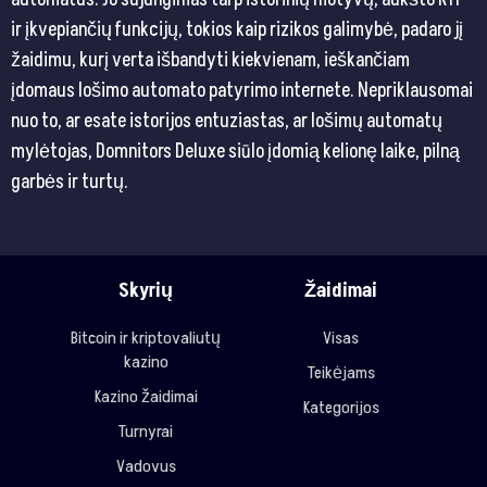
ir įkvepiančių funkcijų, tokios kaip rizikos galimybė, padaro jį
žaidimu, kurį verta išbandyti kiekvienam, ieškančiam
įdomaus lošimo automato patyrimo internete. Nepriklausomai
nuo to, ar esate istorijos entuziastas, ar lošimų automatų
mylėtojas, Domnitors Deluxe siūlo įdomią kelionę laike, pilną
garbės ir turtų.
Skyrių
Žaidimai
Bitcoin ir kriptovaliutų
Visas
kazino
Teikėjams
Kazino žaidimai
Kategorijos
Turnyrai
Vadovus