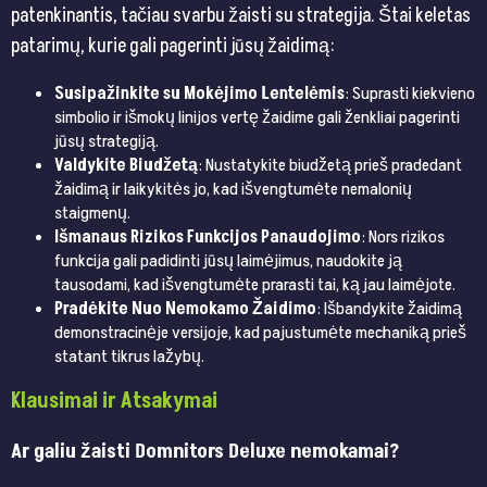
patenkinantis, tačiau svarbu žaisti su strategija. Štai keletas
patarimų, kurie gali pagerinti jūsų žaidimą:
Susipažinkite su Mokėjimo Lentelėmis
: Suprasti kiekvieno
simbolio ir išmokų linijos vertę žaidime gali ženkliai pagerinti
jūsų strategiją.
Valdykite Biudžetą
: Nustatykite biudžetą prieš pradedant
žaidimą ir laikykitės jo, kad išvengtumėte nemalonių
staigmenų.
Išmanaus Rizikos Funkcijos Panaudojimo
: Nors rizikos
funkcija gali padidinti jūsų laimėjimus, naudokite ją
tausodami, kad išvengtumėte prarasti tai, ką jau laimėjote.
Pradėkite Nuo Nemokamo Žaidimo
: Išbandykite žaidimą
demonstracinėje versijoje, kad pajustumėte mechaniką prieš
statant tikrus lažybų.
Klausimai ir Atsakymai
Ar galiu žaisti Domnitors Deluxe nemokamai?