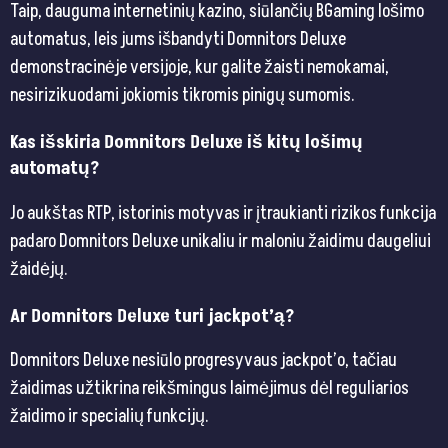
Taip, dauguma internetinių kazino, siūlančių BGaming lošimo
automatus, leis jums išbandyti Domnitors Deluxe
demonstracinėje versijoje, kur galite žaisti nemokamai,
nesirizikuodami jokiomis tikromis pinigų sumomis.
Kas išskiria Domnitors Deluxe iš kitų lošimų
automatų?
Jo aukštas RTP, istorinis motyvas ir įtraukianti rizikos funkcija
padaro Domnitors Deluxe unikaliu ir maloniu žaidimu daugeliui
žaidėjų.
Ar Domnitors Deluxe turi jackpot’ą?
Domnitors Deluxe nesiūlo progresyvaus jackpot’o, tačiau
žaidimas užtikrina reikšmingus laimėjimus dėl reguliarios
žaidimo ir specialių funkcijų.