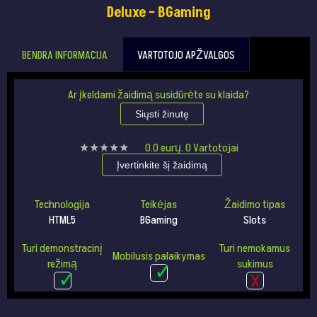
Deluxe – BGaming
BENDRA INFORMACIJA
VARTOTOJO APŽVALGOS
Ar įkeldami žaidimą susidūrėte su klaida?
Siųsti žinutę
★★★★★
★★★★★
0.0
eurų.
0
Vartotojai
Įvertinkite šį žaidimą
Technologija
Teikėjas
Žaidimo tipas
HTML5
BGaming
Slots
Turi demonstracinį
Turi nemokamus
Mobilusis palaikymas
režimą
sukimus