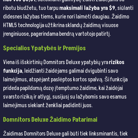
ribotu biudžetu, tuo tarpu
maksimali lažyba yra $9
, siūlanti
didesnes lažybas tiems, kurie nori laimėti daugiau. Žaidimo
HTML5 technologija užtikrina sklandų žaidimą visuose
įrenginiuose, pagerindama bendrą vartotojo patirtį.
Specialios Ypatybės ir Premijos
Viena iš išskirtinių Domnitors Deluxe ypatybių yra
rizikos
funkcija
, leidžianti žaidėjams galimai dvigubinti savo
laimėjimus, atspėjant paslėptos kortos spalvą. Ši funkcija
prideda papildomą dozę įtemptumo žaidime, kai žaidėjai
svarsto riziką ir atlygį, susijusį su lažybomis savo esamus
laimėjimus siekiant ženkliai padidinti juos.
Domnitors Deluxe Žaidimo Patarimai
Žaidimas Domnitors Deluxe gali būti tiek linksminantis, tiek