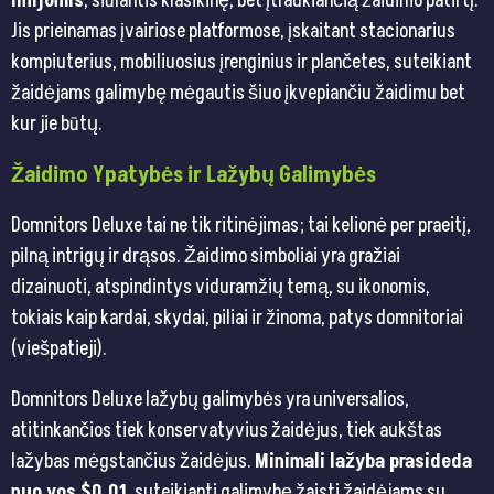
linijomis
, siūlantis klasikinę, bet įtraukiančią žaidimo patirtį.
Jis prieinamas įvairiose platformose, įskaitant stacionarius
kompiuterius, mobiliuosius įrenginius ir plančetes, suteikiant
žaidėjams galimybę mėgautis šiuo įkvepiančiu žaidimu bet
kur jie būtų.
Žaidimo Ypatybės ir Lažybų Galimybės
Domnitors Deluxe tai ne tik ritinėjimas; tai kelionė per praeitį,
pilną intrigų ir drąsos. Žaidimo simboliai yra gražiai
dizainuoti, atspindintys viduramžių temą, su ikonomis,
tokiais kaip kardai, skydai, piliai ir žinoma, patys domnitoriai
(viešpatieji).
Domnitors Deluxe lažybų galimybės yra universalios,
atitinkančios tiek konservatyvius žaidėjus, tiek aukštas
lažybas mėgstančius žaidėjus.
Minimali lažyba prasideda
nuo vos $0,01
, suteikianti galimybę žaisti žaidėjams su