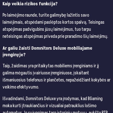
Kaip veikia rizikos funkcija?
Po laimėjimo raunde, turite galimybę lažintis savo
laimėjimais, atspėdami paslėptos kortos spalvą. Teisingas
atspėjimas padvigubins jūsų laimėjimus, tuo tarpu
neteisingas atspėjimas priveda prie praradimo šių laimėjimų.
Ar galiu žaisti Domnitors Deluxe mobiliajame
įrenginyje?
Taip, žaidimas yra pritaikytas mobiliems įrenginiams ir jį
galima mėgautis įvairiuose įrenginiuose, įskaitant
išmaniuosius telefonus ir plančetes, nepažeidžiant kokybės ar
veikimo efektyvumo.
Išvadindami, Domnitors Deluxe yra įrodymas, kad BGaming
moka kurti įtraukiančius ir vizualiai patrauklius lošimo
automatus. Jo sujungimas tarp istorinių motyvų, aukšto RTP