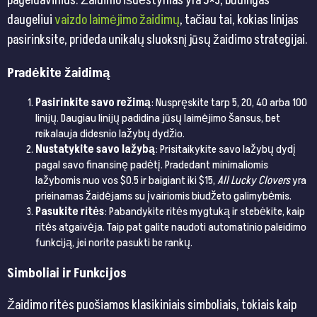
pageidavimus. Žaidimo išdėstymas yra 5×3, būdingas
daugeliui
vaizdo laimėjimo žaidimų
, tačiau tai, kokias linijas
pasirinksite, prideda unikalų sluoksnį jūsų žaidimo strategijai.
Pradėkite žaidimą
Pasirinkite savo režimą
: Nuspręskite tarp 5, 20, 40 arba 100
linijų. Daugiau linijų padidina jūsų laimėjimo šansus, bet
reikalauja didesnio lažybų dydžio.
Nustatykite savo lažybą
: Prisitaikykite savo lažybų dydį
pagal savo finansinę padėtį. Pradedant minimaliomis
lažybomis nuo vos $0.5 ir baigiant iki $15,
All Lucky Clovers
yra
prieinamas žaidėjams su įvairiomis biudžeto galimybėmis.
Pasukite ritės
: Pabandykite ritės mygtuką ir stebėkite, kaip
ritės atgaivėja. Taip pat galite naudoti automatinio paleidimo
funkciją, jei norite pasukti be rankų.
Simboliai ir Funkcijos
Žaidimo ritės puošiamos klasikiniais simboliais, tokiais kaip