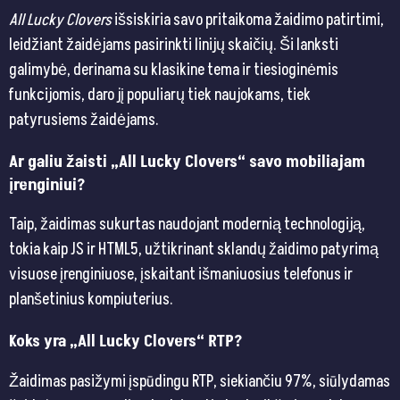
All Lucky Clovers
išsiskiria savo pritaikoma žaidimo patirtimi,
leidžiant žaidėjams pasirinkti linijų skaičių. Ši lanksti
galimybė, derinama su klasikine tema ir tiesioginėmis
funkcijomis, daro jį populiarų tiek naujokams, tiek
patyrusiems žaidėjams.
Ar galiu žaisti „All Lucky Clovers“ savo mobiliajam
įrenginiui?
Taip, žaidimas sukurtas naudojant modernią technologiją,
tokia kaip JS ir HTML5, užtikrinant sklandų žaidimo patyrimą
visuose įrenginiuose, įskaitant išmaniuosius telefonus ir
planšetinius kompiuterius.
Koks yra „All Lucky Clovers“ RTP?
Žaidimas pasižymi įspūdingu RTP, siekiančiu 97%, siūlydamas