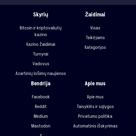
Skyrių
Žaidimai
Bitcoin ir kriptovaliutų
Visas
kazino
Teikėjams
Kazino žaidimai
Kategorijos
Turnyrai
Vadovus
Azartinių lošimų naujienos
Bendrija
Apie mus
Facebook
Apie mus
Reddit
Taisyklės ir sąlygos
Medium
Privatumo politika
Mastodon
Automatinis išskyrimas
X