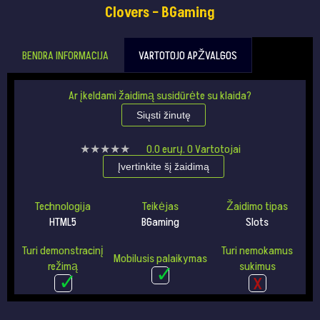
Clovers – BGaming
BENDRA INFORMACIJA
VARTOTOJO APŽVALGOS
Ar įkeldami žaidimą susidūrėte su klaida?
Siųsti žinutę
★★★★★
★★★★★
0.0
eurų.
0
Vartotojai
Įvertinkite šį žaidimą
Technologija
Teikėjas
Žaidimo tipas
HTML5
BGaming
Slots
Turi demonstracinį
Turi nemokamus
Mobilusis palaikymas
režimą
sukimus