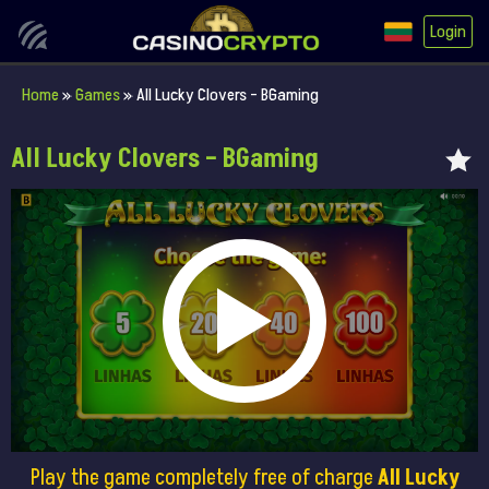
Login
Home
»
Games
»
All Lucky Clovers – BGaming
All Lucky Clovers – BGaming
Play the game completely free of charge
All Lucky