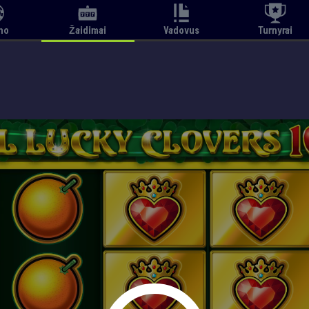
no
Žaidimai
Vadovus
Turnyrai