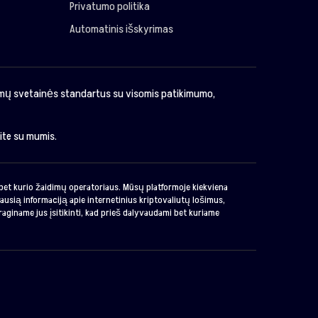
Privatumo politika
Automatinis išskyrimas
imų svetainės standartus su visomis patikimumo,
kite su mumis.
o bet kurio žaidimų operatoriaus. Mūsų platformoje kiekviena
ausią informaciją apie internetinius kriptovaliutų lošimus,
raginame jus įsitikinti, kad prieš dalyvaudami bet kuriame