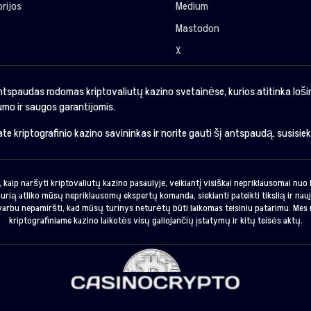
rijos
Medium
Mastodon
X
ntspaudas rodomas kriptovaliutų kazino svetainėse, kurios atitinka loš
mo ir saugos garantijomis.
sate kriptografinio kazino savininkas ir norite gauti šį antspaudą, susisie
 kaip naršyti kriptovaliutų kazino pasaulyje, veikiantį visiškai nepriklausomai nu
urią atliko mūsų nepriklausomų ekspertų komanda, siekianti pateikti tikslią ir nauj
svarbu nepamiršti, kad mūsų turinys neturėtų būti laikomas teisiniu patarimu. Mes 
kriptografiniame kazino laikotės visų galiojančių įstatymų ir kitų teisės aktų.