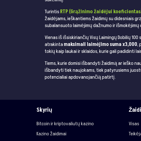
Turintis
RTP (Grąžinimo žaidėjui koeficientas
žaidėjams, ieškantiems žaidimų su didesniais grąž
subalansuoto laimėjimų dažnumo ir išmokėjimų dyd
Vienas iš išsiskiriančių Visų Laimingų Dobilių 100
atrakinta
maksimali laimėjimo suma x3,000
,
tokių kaip laukai ir sklaidos, kurie gali padidinti 
Tiems, kurie domisi išbandyti žaidimą ar ieško nauj
išbandyti tiek naujokams, tiek patyrusiems juost
potencialiai apdovanojančią patirtį.
Skyrių
Žaid
Bitcoin ir kriptovaliutų kazino
Visas
Kazino žaidimai
Teikė