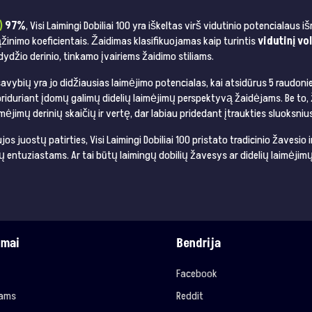
)
97%
, Visi Laimingi Dobiliai 100 yra iškeltas virš vidutinio potencialaus
inimo koeficientais​​. Žaidimas klasifikuojamas kaip turintis
vidutinį vo
žio derinio, tinkamo įvairiems žaidimo stiliams​​.
 savybių yra jo didžiausias laimėjimo potencialas, kai atsidūrus 5 raudonie
 priduriant įdomų galimų didelių laimėjimų perspektyvą žaidėjams​​. Be to, 
laimėjimų derinių skaičių ir vertę, dar labiau pridedant įtraukties sluoksniu
os juostų patirties, Visi Laimingi Dobiliai 100 pristato tradicinio žavesio 
ų entuziastams. Ar tai būtų laimingų dobilių žavesys ar didelių laimėjim
imai
Bendrija
Facebook
jams
Reddit