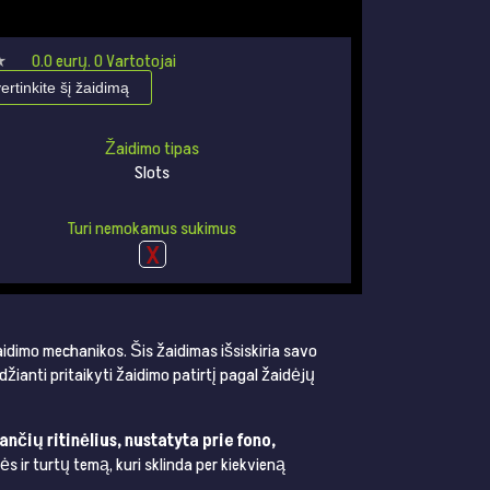
★
★
0.0
eurų.
0
Vartotojai
vertinkite šį žaidimą
Žaidimo tipas
Slots
Turi nemokamus sukimus
aidimo mechanikos. Šis žaidimas išsiskiria savo
eidžianti pritaikyti žaidimo patirtį pagal žaidėjų
nčių ritinėlius, nustatyta prie fono,
ės ir turtų temą, kuri sklinda per kiekvieną