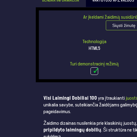
BENDRA INFORMACIJA
VARTOTOJO APŽVALGOS
Ar įkeldami žaidimą susidūrė
Siųsti žinutę
Technologija
HTML5
Turi demonstracinį režimą
Visi Laimingi Dobiliai 100
yra įtraukianti
juost
unikalia savybe, suteikiančia žaidėjams galimybę
pageidavimus​​​​.
Žaidimo dizainas nusilenkia prie klasikinių juostų
pripildyto laimingų dobilių
. Ši struktūra ne t
sukėlimą​​.