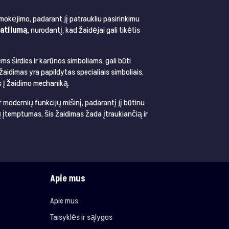
 išmokėjimo, padarant jį patraukliu pasirinkimu
latilumą
, nurodantį, kad žaidėjai gali tikėtis
ms širdies ir karūnos simboliams, gali būti
žaidimas yra papildytas specialiais simboliais,
s į žaidimo mechaniką​​.
ir modernių funkcijų mišinį, padarantį jį būtinu
ų įtemptumas, šis žaidimas žada įtraukiančią ir
Apie mus
Apie mus
Taisyklės ir sąlygos