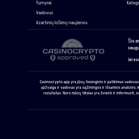
Turnyrai
Katego
Vadovus
Azartinių lošimų naujienos
Šis a
saugu
Jei e
Casinocrypto.app yra jūsų tiesioginis ir patikimas vadovas,
apžvalga ir vadovas yra sąžiningos ir išsamios analizės, k
rezultatas. Nors mūsų tikslas yra šviesti ir informuoti, 