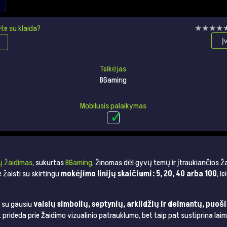
te su klaida?
★★★★
★★★★
Į
Teikėjas
BGaming
Mobilusis palaikymas
ų žaidimas
, sukurtas
BGaming
, žinomas dėl gyvų temų ir įtraukiančios ž
 žaisti su skirtingu
mokėjimo linijų skaičiumi: 5, 20, 40 arba 100
, l
, su gausiu
vaisių simbolių, septynių, arklidžių ir deimantų, puošia
ik prideda prie žaidimo vizualinio patrauklumo, bet taip pat sustiprina laim