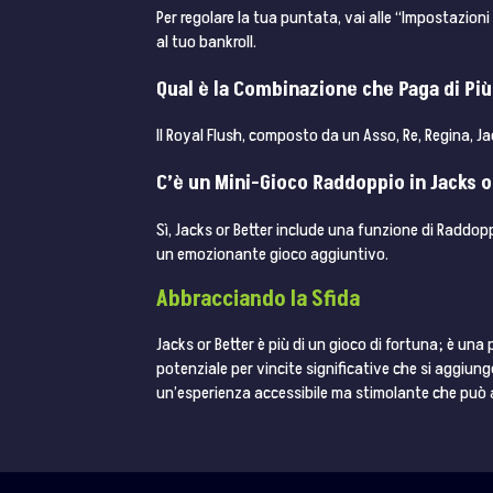
Per regolare la tua puntata, vai alle “Impostazion
al tuo bankroll.
Qual è la Combinazione che Paga di Più 
Il Royal Flush, composto da un Asso, Re, Regina, J
C’è un Mini-Gioco Raddoppio in Jacks o
Sì, Jacks or Better include una funzione di Raddopp
un emozionante gioco aggiuntivo.
Abbracciando la Sfida
Jacks or Better è più di un gioco di fortuna; è una 
potenziale per vincite significative che si aggiung
un’esperienza accessibile ma stimolante che può affi