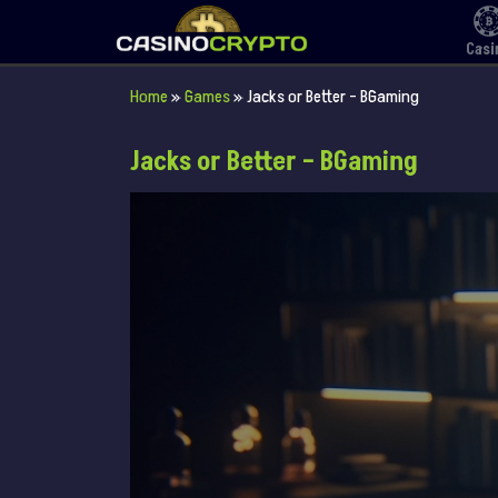
Casi
Home
»
Games
»
Jacks or Better – BGaming
Jacks or Better – BGaming