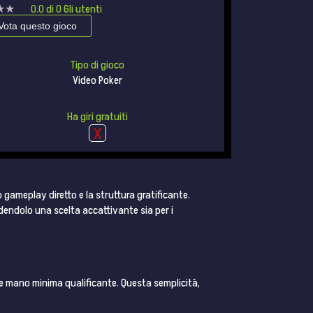
★★
★★
0.0
di
0
Gli utenti
Vota questo gioco
Tipo di gioco
Video Poker
Ha giri gratuiti
o gameplay diretto e la struttura gratificante.
ndendolo una scelta accattivante sia per i
come mano minima qualificante. Questa semplicità,