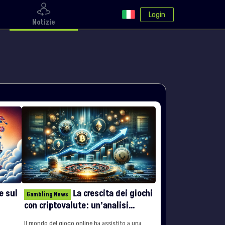
Login
Notizie
La crescita dei giochi
Gambling News
con criptovalute: un’analisi
elgio
dettagliata
Il mondo del gioco online ha assistito a una