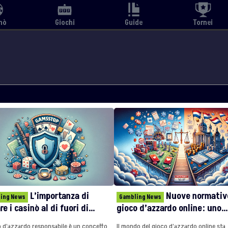
nò
Giochi
Guide
Tornei
L’importanza di
Nuove normative sul
ing News
Gambling News
re i casinò al di fuori di
gioco d’azzardo online: uno
top
sguardo ai Paesi Bassi e al B
co d’azzardo responsabile è un concetto
Il mondo del gioco d’azzardo online sta