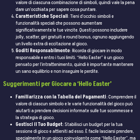
valore di ciascuna combinazione di simboli, quindi vale la pena
dare un’occhiata per sapere cosa puntare.
Caratteristiche Speciali
: Tieni d’occhio simboli e
funzionalità speciali che possono aumentare
significativamente le tue vincite. Questi possono includere
jolly, scatter, giri gratuiti e round bonus, ognuno aggiungendo
un livello extra di eccitazione al gioco.
Goditi Responsabilmente
: Ricorda di giocare in modo
responsabile e entro i tuoi limiti. “Hello Easter” è un gioco
pensato per l’intrattenimento, quindi è importante mantenere
un sano equilibrio e non inseguire le perdite.
Suggerimenti per Giocare a ‘Hello Easter’
Familiarizza con la Tabella dei Pagamenti
: Comprendere il
valore di ciascun simbolo e le varie funzionalità del gioco può
aiutarti a prendere decisioni informate sulle tue scommesse e
la strategia di gioco.
Gestisci il Tuo Budget
: Stabilisci un budget per la tua
sessione di gioco e attieniti ad esso. È facile lasciarsi prendere,
specialmente in un gioco coinvolgente come “Hello Easter”, ma