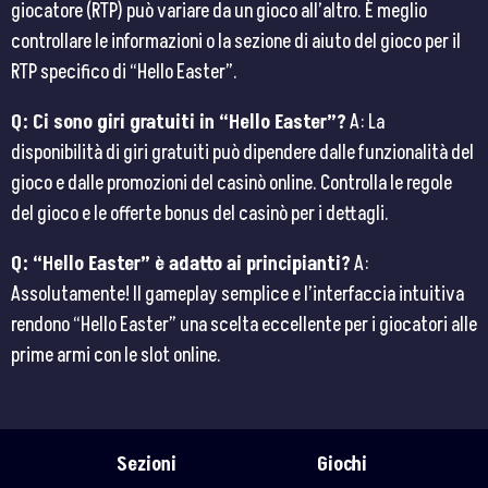
giocatore (RTP) può variare da un gioco all’altro. È meglio
controllare le informazioni o la sezione di aiuto del gioco per il
RTP specifico di “Hello Easter”.
Q: Ci sono giri gratuiti in “Hello Easter”?
A: La
disponibilità di giri gratuiti può dipendere dalle funzionalità del
gioco e dalle promozioni del casinò online. Controlla le regole
del gioco e le offerte bonus del casinò per i dettagli.
Q: “Hello Easter” è adatto ai principianti?
A:
Assolutamente! Il gameplay semplice e l’interfaccia intuitiva
rendono “Hello Easter” una scelta eccellente per i giocatori alle
prime armi con le slot online.
Sezioni
Giochi