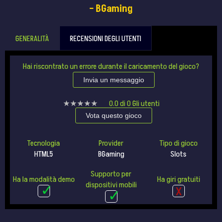
– BGaming
GENERALITÀ
RECENSIONI DEGLI UTENTI
Hai riscontrato un errore durante il caricamento del gioco?
Invia un messaggio
★★★★★
★★★★★
0.0
di
0
Gli utenti
Vota questo gioco
Tecnologia
Provider
Tipo di gioco
HTML5
BGaming
Slots
Supporto per
Ha la modalità demo
Ha giri gratuiti
dispositivi mobili