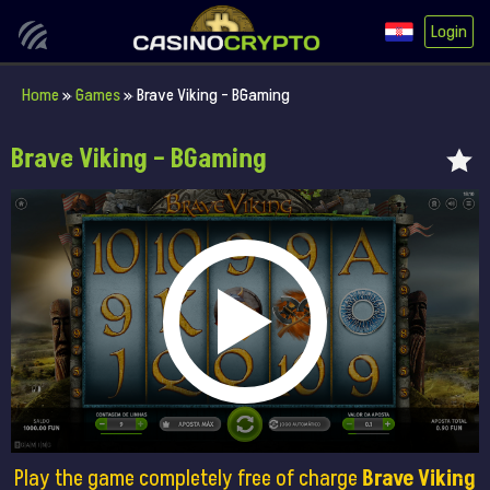
Login
Home
»
Games
»
Brave Viking – BGaming
Brave Viking – BGaming
Play the game completely free of charge
Brave Viking