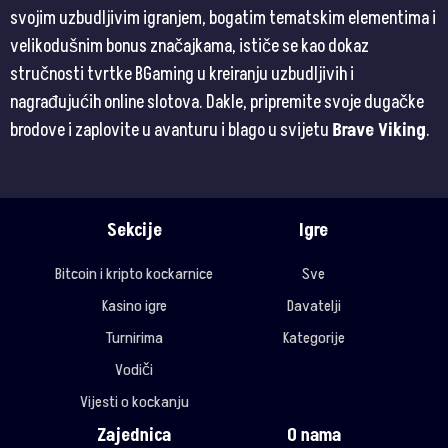
svojim uzbudljivim igranjem, bogatim tematskim elementima i
velikodušnim bonus značajkama, ističe se kao dokaz
stručnosti tvrtke BGaming u kreiranju uzbudljivih i
nagrađujućih online slotova. Dakle, pripremite svoje dugačke
brodove i zaplovite u avanturu i blago u svijetu
Brave Viking
.
Sekcije
Igre
Bitcoin i kripto kockarnice
Sve
Kasino igre
Davatelji
Turnirima
Kategorije
Vodiči
Vijesti o kockanju
Zajednica
O nama