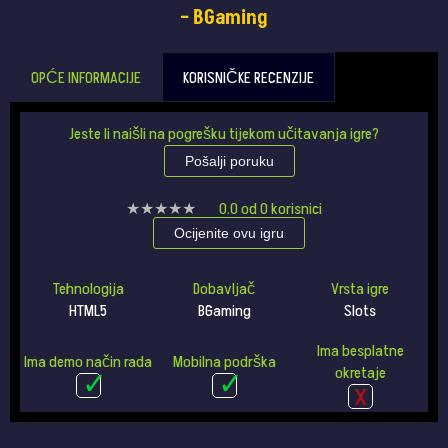
– BGaming
OPĆE INFORMACIJE
KORISNIČKE RECENZIJE
Jeste li naišli na pogrešku tijekom učitavanja igre?
Pošalji poruku
★★★★★
★★★★★
0.0
od
0
korisnici
Ocijenite ovu igru
Tehnologija
Dobavljač
Vrsta igre
HTML5
BGaming
Slots
Ima besplatne
Ima demo način rada
Mobilna podrška
okretaje