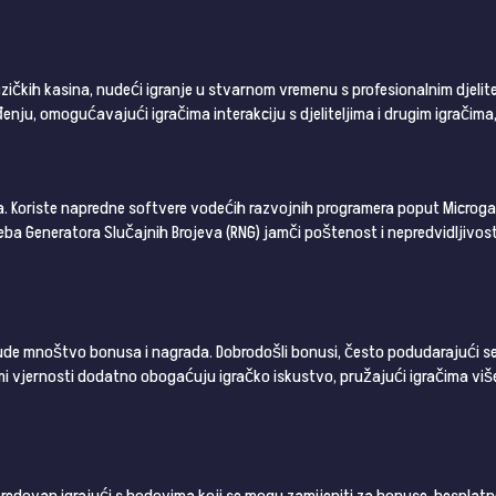
i fizičkih kasina, nudeći igranje u stvarnom vremenu s profesionalnim djeli
nju, omogućavajući igračima interakciju s djeliteljima i drugim igračima, 
gara. Koriste napredne softvere vodećih razvojnih programera poput Microg
otreba Generatora Slučajnih Brojeva (RNG) jamči poštenost i nepredvidljivos
na nude mnoštvo bonusa i nagrada. Dobrodošli bonusi, često podudarajući 
ami vjernosti dodatno obogaćuju igračko iskustvo, pružajući igračima više 