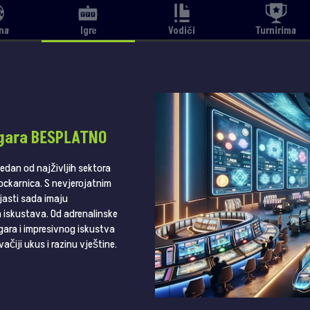
na
Igre
Vodiči
Turnirima
igara BESPLATNO
edan od najživljih sektora
 kockarnica. S nevjerojatnim
jasti sada imaju
 iskustava. Od adrenalinske
igara i impresivnog iskustva
vačiji ukus i razinu vještine.