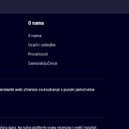
O nama
O nama
Uvjeti i odredbe
Privatnosti
Samoisključenje
tandarde web stranice za kockanje s punim jamstvima
ora igara. Na našoj platformi svaka recenzija i vodič rezultat