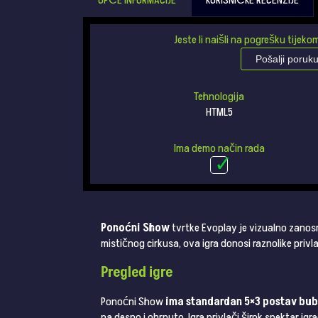
OPĆE INFORMACIJE
KORISNIČKE RECENZIJE
Jeste li naišli na pogrešku tijeko
Pošalji poruk
Tehnologija
HTML5
Ima demo način rada
Ponoćni Show
tvrtke Evoplay je vizualno zanos
mističnog cirkusa, ova igra donosi raznolike priv
Pregled igre
Ponoćni Show
ima standardan 5×3 postav bubnj
na desno i obrnuto. Igra privlači širok spektar igr