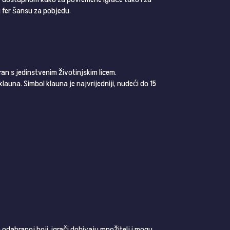
i fer šansu za pobjedu.
iran s jedinstvenim životinjskim licem.
launa. Simbol klauna je najvrijedniji, nudeći do 15
 na odabranoj boji, igrači dobivaju množitelj i mogu