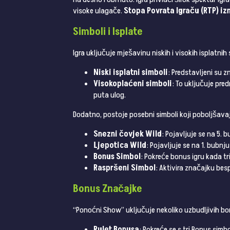
visoke ulagače.
Stopa Povrata Igraču (RTP) iz
Simboli i Isplate
Igra uključuje mješavinu niskih i visokih isplatnih
Niski isplatni simboli
: Predstavljeni su z
Visokoplaćeni simboli
: To uključuje pre
puta ulog.
Dodatno, postoje posebni simboli koji poboljšavaj
Snezni čovjek Wild
: Pojavljuje se na 5. 
Ljepotica Wild
: Pojavljuje se na 1. bubn
Bonus Simbol
: Pokreće bonus igru kada tri
Raspršeni Simbol
: Aktivira značajku bes
Bonus Značajke
“Ponoćni Show” uključuje nekoliko uzbudljivih bo
Rulet Bonusa
: Pokreće se s tri Bonus simbo