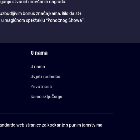
janje stvarnih novčanih nagrada.
i uzbudljivim bonus značajkama. Bilo da ste
vajte u magičnom spektaklu “Ponoćnog Showa”.
O nama
O nama
Uvjeti i odredbe
Privatnosti
Samoisključenje
tandarde web stranice za kockanje s punim jamstvima