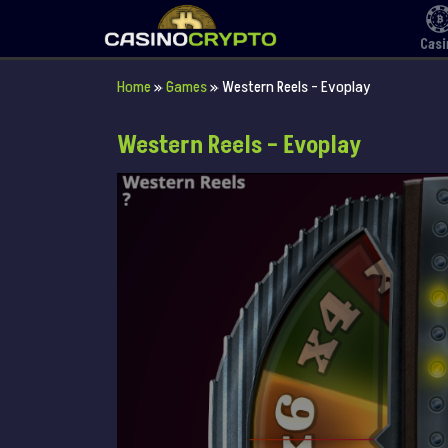
Casi
Home
»
Games
»
Western Reels – Evoplay
Western Reels – Evoplay