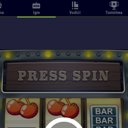
na
Igre
Vodiči
Turnirima