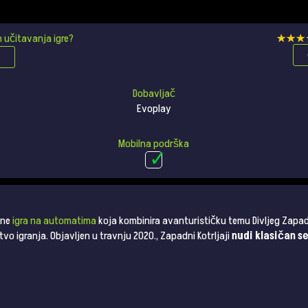
m učitavanja igre?
★★★
★★★
u
Dobavljač
Evoplay
Mobilna podrška
ine
igra na automatima
koja kombinira avanturističku temu Divljeg Zapa
vo igranja. Objavljen u travnju 2020., Zapadni Kotrljaji
nudi klasičan set