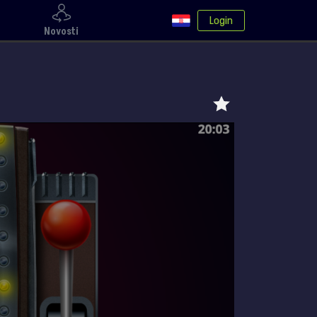
Login
Novosti