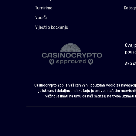
Turnirima
Katego
Vodiči
Vijesti o kockanju
Ovaj 
pouzd
Ako st
Casinocrypto.app je vaš izravan i pouzdan vodič za navigaciju
je iskrene i detaljne analize koju je proveo naš tim neovisn
važno je imati na umu da naš sadržaj ne treba uzimati k