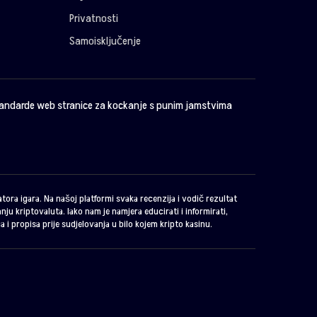
Privatnosti
Samoisključenje
tandarde web stranice za kockanje s punim jamstvima
ora igara. Na našoj platformi svaka recenzija i vodič rezultat
ju kriptovaluta. Iako nam je namjera educirati i informirati,
i propisa prije sudjelovanja u bilo kojem kripto kasinu.