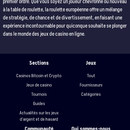
premier ordre. Que vous soyez un joueur chevronné ou nouveau
à la table de roulette, la roulette européenne offre un mélange
de stratégie, de chance et de divertissement, en faisant une
expérience incontournable pour quiconque souhaite se plonger
dans le monde des jeux de casino en ligne.
Sections
Jeux
Casinos Bitcoin et Crypto
Tout
Jeux de casino
Fournisseurs
Tournois
Catégories
Guides
Actualités sur les jeux
d’argent et de hasard
Communauté
Qui sommes-nous