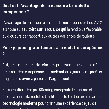
Quel est l’avantage de la maison à la roulette
européenne ?
L’avantage de la maison à la roulette européenne est de 2,7 %,
attribué au seul zéro sur la roue, ce qui la rend plus favorable
aux joueurs par rapport aux autres variantes de roulette.
Puis-je jouer gratuitement à la roulette européenne
?
Oui, de nombreuses plateformes proposent une version démo
de la roulette européenne, permettant aux joueurs de profiter
du jeu sans avoir à parier de l’argent réel.
European Roulette par BGaming encapsule le charme et
l’excitation de la roulette traditionnelle tout en exploitant la
technologie moderne pour offrir une expérience de jeu de