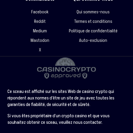
Facebook
Qui sommes-nous
Reddit
Termes et conditions
Medium
Politique de confidentialité
Mastodon
Auto-exclusion
X
Ce sceau est affiché sur les sites Web de casino crypto qui
répondent aux normes d’être un site de jeu avec toutes les
garanties de fiabilité, de sécurité et de sûreté.
Si vous êtes propriétaire d’un crypto casino et que vous
souhaitez obtenir ce sceau, veuillez nous contacter.