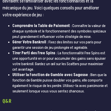
devraient se familiariser avec les fonctionnalités et la
mécanique du jeu. Voici quelques conseils pour améliorer
votre expérience de jeu :
Comprendre la Table de Paiement
: Connaître la valeur de
chaque symbole et le fonctionnement des symboles spéciaux
peut grandement influencer votre stratégie de mise.
Gérer Votre Bankroll
: Fixez des limites sur vos paris pour
garantir une session de jeu prolongée et agréable.
Tirer Parti des Free Spins
: La fonctionnalité Free Spins est
une opportunité en or pour accumuler des gains sans épuiser
votre bankroll. Gardez un œil sur les Scatters pour maximiser
cet avantage.
Utiliser la Fonction de Gamble avec Sagesse
: Bien que la
fonction de Gamble puisse doubler vos gains, elle comporte
également le risque de les perdre. Utilisez-la avec parcimonie et
seulement lorsque vous vous sentez chanceux.
Q&R