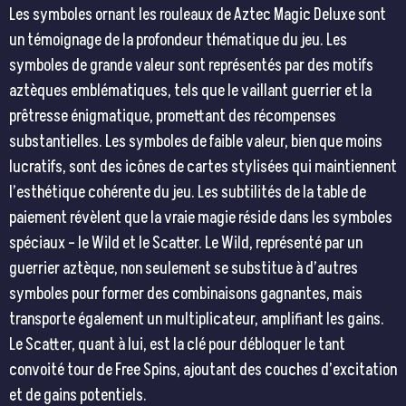
Les symboles ornant les rouleaux de Aztec Magic Deluxe sont
un témoignage de la profondeur thématique du jeu. Les
symboles de grande valeur sont représentés par des motifs
aztèques emblématiques, tels que le vaillant guerrier et la
prêtresse énigmatique, promettant des récompenses
substantielles. Les symboles de faible valeur, bien que moins
lucratifs, sont des icônes de cartes stylisées qui maintiennent
l’esthétique cohérente du jeu. Les subtilités de la table de
paiement révèlent que la vraie magie réside dans les symboles
spéciaux – le Wild et le Scatter. Le Wild, représenté par un
guerrier aztèque, non seulement se substitue à d’autres
symboles pour former des combinaisons gagnantes, mais
transporte également un multiplicateur, amplifiant les gains.
Le Scatter, quant à lui, est la clé pour débloquer le tant
convoité tour de Free Spins, ajoutant des couches d’excitation
et de gains potentiels.