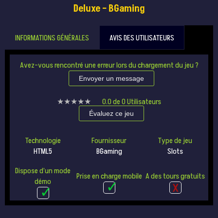
Deluxe – BGaming
INFORMATIONS GÉNÉRALES
AVIS DES UTILISATEURS
Avez-vous rencontré une erreur lors du chargement du jeu ?
Envoyer un message
★★★★★
★★★★★
0.0
de
0
Utilisateurs
Évaluez ce jeu
Technologie
Fournisseur
Type de jeu
HTML5
BGaming
Slots
Dispose d’un mode
Prise en charge mobile
A des tours gratuits
démo