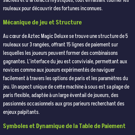
sacrées et d’artefacts mystiques, tout en faisant tourner les
rouleaux pour découvrir des fortunes inconnues.
Mécanique de jeu et Structure
Au cœur de Aztec Magic Deluxe se trouve une structure de 5
rouleaux sur 3 rangées, offrant 15 lignes de paiement sur
lesquelles les joueurs peuvent former des combinaisons
gagnantes. L’interface du jeu est conviviale, permettant aux
novices comme aux joueurs expérimentés de naviguer
facilement à travers les options de paris et les paramètres du
jeu. Un aspect unique de cette machine à sous est sa plage de
paris flexible, adaptée à un large éventail de joueurs, des
passionnés occasionnels aux gros parieurs recherchant des
enjeux palpitants.
Symboles et Dynamique de la Table de Paiement