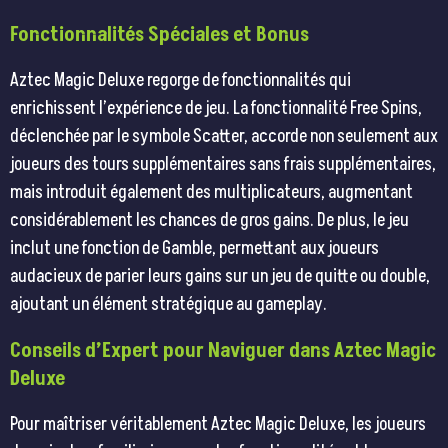
Fonctionnalités Spéciales et Bonus
Aztec Magic Deluxe regorge de fonctionnalités qui
enrichissent l’expérience de jeu. La fonctionnalité Free Spins,
déclenchée par le symbole Scatter, accorde non seulement aux
joueurs des tours supplémentaires sans frais supplémentaires,
mais introduit également des multiplicateurs, augmentant
considérablement les chances de gros gains. De plus, le jeu
inclut une fonction de Gamble, permettant aux joueurs
audacieux de parier leurs gains sur un jeu de quitte ou double,
ajoutant un élément stratégique au gameplay.
Conseils d’Expert pour Naviguer dans Aztec Magic
Deluxe
Pour maîtriser véritablement Aztec Magic Deluxe, les joueurs