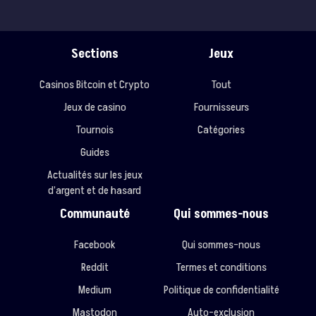
Sections
Jeux
Casinos Bitcoin et Crypto
Tout
Jeux de casino
Fournisseurs
Tournois
Catégories
Guides
Actualités sur les jeux
d’argent et de hasard
Communauté
Qui sommes-nous
Facebook
Qui sommes-nous
Reddit
Termes et conditions
Medium
Politique de confidentialité
Mastodon
Auto-exclusion