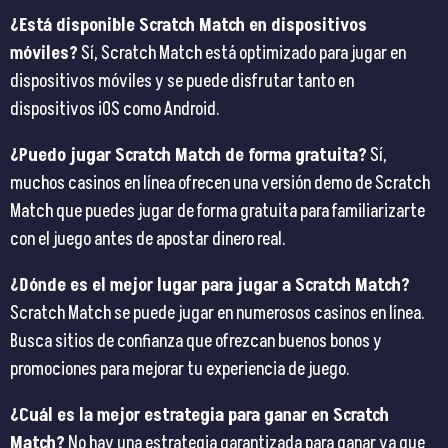
¿Está disponible Scratch Match en dispositivos
móviles?
Sí, Scratch Match está optimizado para jugar en
dispositivos móviles y se puede disfrutar tanto en
dispositivos iOS como Android.
¿Puedo jugar Scratch Match de forma gratuita?
Sí,
muchos casinos en línea ofrecen una versión demo de Scratch
Match que puedes jugar de forma gratuita para familiarizarte
con el juego antes de apostar dinero real.
¿Dónde es el mejor lugar para jugar a Scratch Match?
Scratch Match se puede jugar en numerosos casinos en línea.
Busca sitios de confianza que ofrezcan buenos bonos y
promociones para mejorar tu experiencia de juego.
¿Cuál es la mejor estrategia para ganar en Scratch
Match?
No hay una estrategia garantizada para ganar ya que