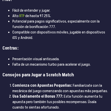
Fácil de entender y jugar.
Alto
RTP
de hasta 97.25%.
Potencial para pagos significativos, especialmente con la
función de bonificación 777.
Compatible con dispositivos móviles, jugable en dispositivos
iOS y Android.
Contras:
Presentación visual anticuada.
Falta de un mecanismo turbo para acelerar el juego.
Consejos para Jugar a Scratch Match
Comienza con Apuestas Pequeñas:
Familiarízate con la
mecánica del juego comenzando con apuestas más pequeñas.
Usa Sabiamente el Bonus 777:
Esta función aumenta tu
apuesta pero también tus posibles recompensas. Úsala
cuando te sientas afortunado.