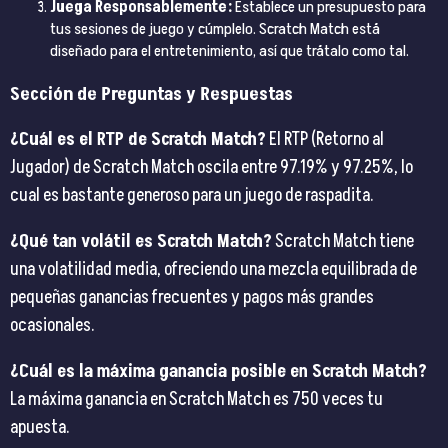
Juega Responsablemente:
Establece un presupuesto para
tus sesiones de juego y cúmplelo. Scratch Match está
diseñado para el entretenimiento, así que trátalo como tal.
Sección de Preguntas y Respuestas
¿Cuál es el RTP de Scratch Match?
El RTP (Retorno al
Jugador) de Scratch Match oscila entre 97.19% y 97.25%, lo
cual es bastante generoso para un juego de raspadita.
¿Qué tan volátil es Scratch Match?
Scratch Match tiene
una volatilidad media, ofreciendo una mezcla equilibrada de
pequeñas ganancias frecuentes y pagos más grandes
ocasionales.
¿Cuál es la máxima ganancia posible en Scratch Match?
La máxima ganancia en Scratch Match es 750 veces tu
apuesta.