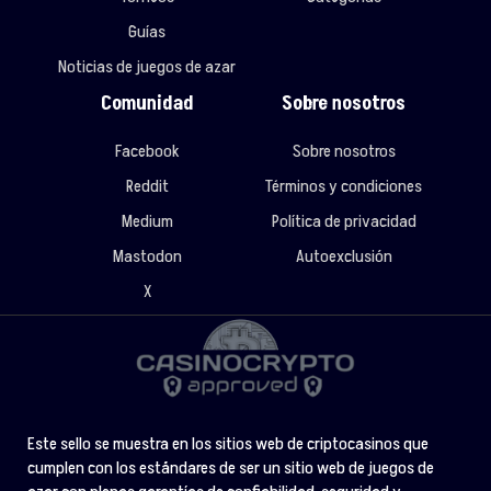
Guías
Noticias de juegos de azar
Comunidad
Sobre nosotros
Facebook
Sobre nosotros
Reddit
Términos y condiciones
Medium
Política de privacidad
Mastodon
Autoexclusión
X
Este sello se muestra en los sitios web de criptocasinos que
cumplen con los estándares de ser un sitio web de juegos de