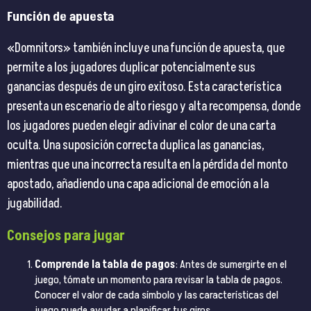
Función de apuesta
«Domnitors» también incluye una función de apuesta, que
permite a los jugadores duplicar potencialmente sus
ganancias después de un giro exitoso. Esta característica
presenta un escenario de alto riesgo y alta recompensa, donde
los jugadores pueden elegir adivinar el color de una carta
oculta. Una suposición correcta duplica las ganancias,
mientras que una incorrecta resulta en la pérdida del monto
apostado, añadiendo una capa adicional de emoción a la
jugabilidad.
Consejos para jugar
Comprende la tabla de pagos
: Antes de sumergirte en el
juego, tómate un momento para revisar la tabla de pagos.
Conocer el valor de cada símbolo y las características del
juego puede ayudar a planificar tus giros.