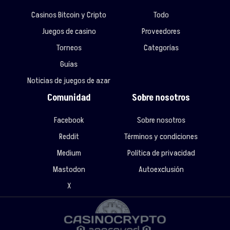
Casinos Bitcoin y Cripto
Todo
Juegos de casino
Proveedores
Torneos
Categorías
Guías
Noticias de juegos de azar
Comunidad
Sobre nosotros
Facebook
Sobre nosotros
Reddit
Términos y condiciones
Medium
Política de privacidad
Mastodon
Autoexclusión
X