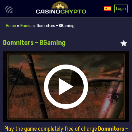
Login
Home
»
Games
»
Domnitors – BGaming
Domnitors – BGaming
Play the game completely free of charge
Domnitors –