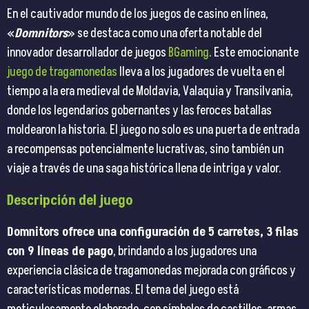
En el cautivador mundo de los juegos de casino en línea,
«
Domnitors
» se destaca como una oferta notable del
innovador desarrollador de juegos
BGaming
. Este emocionante
juego de tragamonedas
lleva a los jugadores de vuelta en el
tiempo a la era medieval de Moldavia, Valaquia y Transilvania,
donde los legendarios gobernantes y las feroces batallas
moldearon la historia. El juego no solo es una puerta de entrada
a recompensas potencialmente lucrativas, sino también un
viaje a través de una saga histórica llena de intriga y valor.
Descripción del juego
Domnitors ofrece una configuración de 5 carretes, 3 filas
con 9 líneas de pago
, brindando a los jugadores una
experiencia clásica de tragamonedas mejorada con gráficos y
características modernas. El tema del juego está