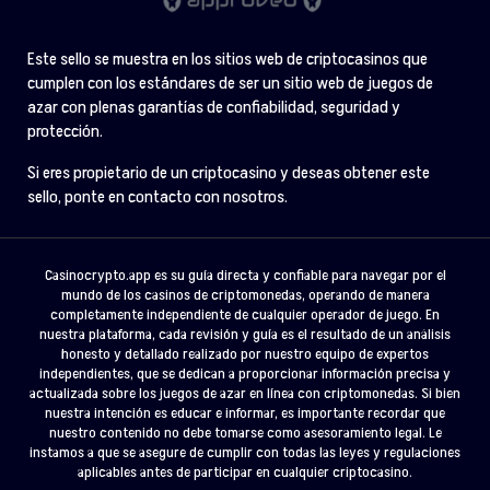
Este sello se muestra en los sitios web de criptocasinos que
cumplen con los estándares de ser un sitio web de juegos de
azar con plenas garantías de confiabilidad, seguridad y
protección.
Si eres propietario de un criptocasino y deseas obtener este
sello, ponte en contacto con nosotros.
Casinocrypto.app es su guía directa y confiable para navegar por el
mundo de los casinos de criptomonedas, operando de manera
completamente independiente de cualquier operador de juego. En
nuestra plataforma, cada revisión y guía es el resultado de un análisis
honesto y detallado realizado por nuestro equipo de expertos
independientes, que se dedican a proporcionar información precisa y
actualizada sobre los juegos de azar en línea con criptomonedas. Si bien
nuestra intención es educar e informar, es importante recordar que
nuestro contenido no debe tomarse como asesoramiento legal. Le
instamos a que se asegure de cumplir con todas las leyes y regulaciones
aplicables antes de participar en cualquier criptocasino.