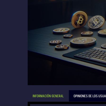
INFORMACIÓN GENERAL
OPINIONES DE LOS USUA