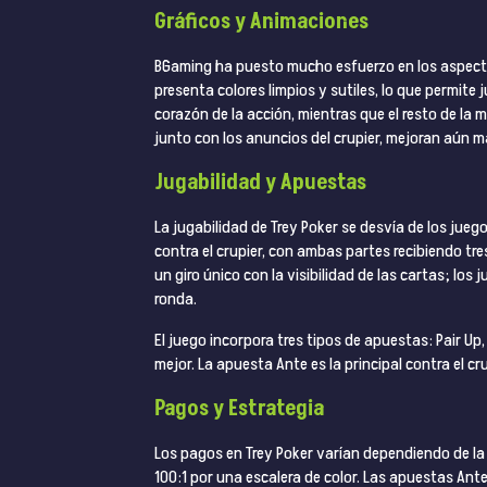
Gráficos y Animaciones
BGaming ha puesto mucho esfuerzo en los aspectos
presenta colores limpios y sutiles, lo que permite 
corazón de la acción, mientras que el resto de la
junto con los anuncios del crupier, mejoran aún m
Jugabilidad y Apuestas
La jugabilidad de Trey Poker se desvía de los jue
contra el crupier, con ambas partes recibiendo tre
un giro único con la visibilidad de las cartas; l
ronda.
El juego incorpora tres tipos de apuestas: Pair U
mejor. La apuesta Ante es la principal contra el cru
Pagos y Estrategia
Los pagos en Trey Poker varían dependiendo de la 
100:1 por una escalera de color. Las apuestas An