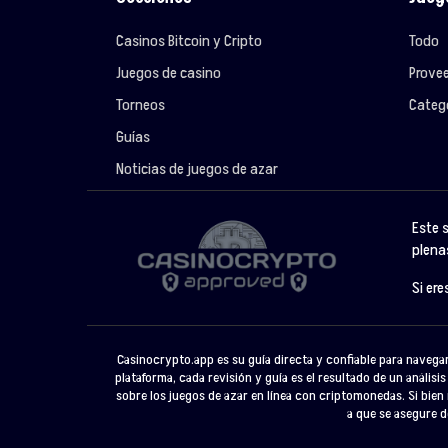
Casinos Bitcoin y Cripto
Todo
Juegos de casino
Prove
Torneos
Categ
Guías
Noticias de juegos de azar
Este 
plena
Si er
Casinocrypto.app es su guía directa y confiable para naveg
plataforma, cada revisión y guía es el resultado de un anális
sobre los juegos de azar en línea con criptomonedas. Si bie
a que se asegure d