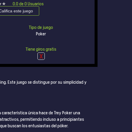
★★
★★
0.0
de
0
Usuarios
Califica este juego
Tipo de juego
Poker
Tiene giros gratis
ing. Este juego se distingue por su simplicidad y
a característica única hace de Trey Poker una
atractivos, permitiendo incluso a principiantes
que buscan los entusiastas del póker.