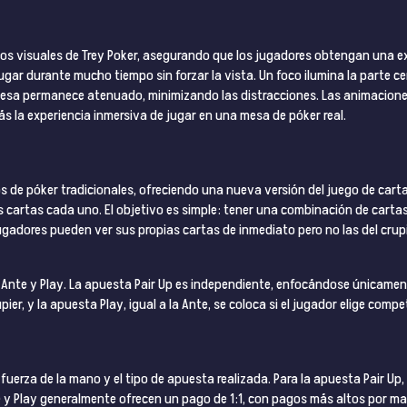
 visuales de Trey Poker, asegurando que los jugadores obtengan una expe
jugar durante mucho tiempo sin forzar la vista. Un foco ilumina la parte ce
 mesa permanece atenuado, minimizando las distracciones. Las animaciones 
ás la experiencia inmersiva de jugar en una mesa de póker real.
gos de póker tradicionales, ofreciendo una nueva versión del juego de car
s cartas cada uno. El objetivo es simple: tener una combinación de cartas 
os jugadores pueden ver sus propias cartas de inmediato pero no las del c
p, Ante y Play. La apuesta Pair Up es independiente, enfocándose únicamen
pier, y la apuesta Play, igual a la Ante, se coloca si el jugador elige compe
fuerza de la mano y el tipo de apuesta realizada. Para la apuesta Pair Up
te y Play generalmente ofrecen un pago de 1:1, con pagos más altos por m