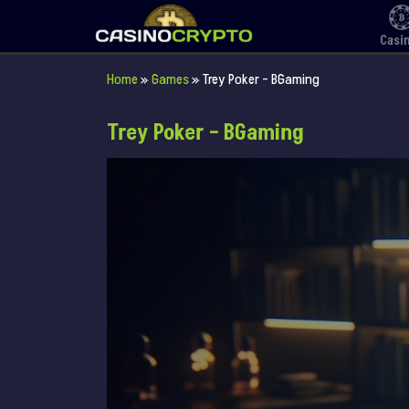
Casi
Home
»
Games
»
Trey Poker – BGaming
Trey Poker – BGaming