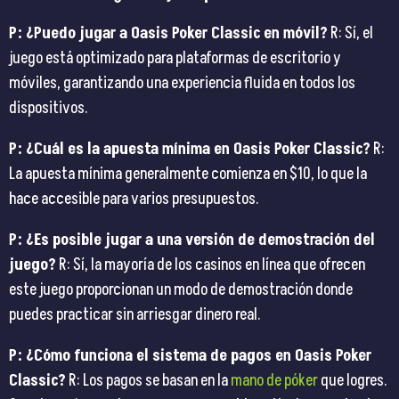
P: ¿Puedo jugar a Oasis Poker Classic en móvil?
R: Sí, el
juego está optimizado para plataformas de escritorio y
móviles, garantizando una experiencia fluida en todos los
dispositivos.
P: ¿Cuál es la apuesta mínima en Oasis Poker Classic?
R:
La apuesta mínima generalmente comienza en $10, lo que la
hace accesible para varios presupuestos.
P: ¿Es posible jugar a una versión de demostración del
juego?
R: Sí, la mayoría de los casinos en línea que ofrecen
este juego proporcionan un modo de demostración donde
puedes practicar sin arriesgar dinero real.
P: ¿Cómo funciona el sistema de pagos en Oasis Poker
Classic?
R: Los pagos se basan en la
mano de póker
que logres.