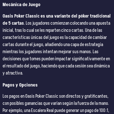
Mecánica de Juego
Oasis Poker Classic es una variante del póker tradicional
de 5 cartas
. Los jugadores comienzan colocando una apuesta
inicial, tras lo cual se les reparten cinco cartas. Una de las
características únicas del juego es la capacidad de cambiar
cartas durante el juego, añadiendo una capa de estrategia
mientras los jugadores intentan mejorar sus manos. Las
decisiones que tomes pueden impactar significativamente en
el resultado del juego, haciendo que cada sesión sea dinámica
y atractiva.
Pagos y Opciones
Los pagos en Oasis Poker Classic son directos y gratificantes,
con posibles ganancias que varían según la fuerza de la mano.
Por ejemplo, una Escalera Real puede generar un pago de 100:1,