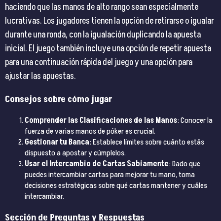
haciendo que las manos de alto rango sean especialmente
lucrativas. Los jugadores tienen la opción de retirarse o igualar
durante una ronda, con la igualación duplicando la apuesta
inicial. El juego también incluye una opción de repetir apuesta
para una continuación rápida del juego y una opción para
ajustar las apuestas.
Consejos sobre cómo jugar
Comprender las Clasificaciones de las Manos
: Conocer la
fuerza de varias manos de póker es crucial.
Gestionar tu Banca
: Establece límites sobre cuánto estás
dispuesto a apostar y cúmplelos.
Usar el Intercambio de Cartas Sabiamente
: Dado que
puedes intercambiar cartas para mejorar tu mano, toma
decisiones estratégicas sobre qué cartas mantener y cuáles
intercambiar.
Sección de Preguntas y Respuestas