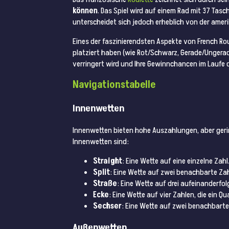
können
. Das Spiel wird auf einem Rad mit 37 Tasc
unterscheidet sich jedoch erheblich von der amerik
Eines der faszinierendsten Aspekte von French Rou
platziert haben (wie Rot/Schwarz, Gerade/Ungerade
verringert wird und Ihre Gewinnchancen im Laufe 
Navigationstabelle
Innenwetten
Innenwetten bieten hohe Auszahlungen, aber gerin
Innenwetten sind:
Straight
: Eine Wette auf eine einzelne Zahl
Split
: Eine Wette auf zwei benachbarte Zah
Straße
: Eine Wette auf drei aufeinanderfol
Ecke
: Eine Wette auf vier Zahlen, die ein 
Sechser
: Eine Wette auf zwei benachbarte
Außenwetten