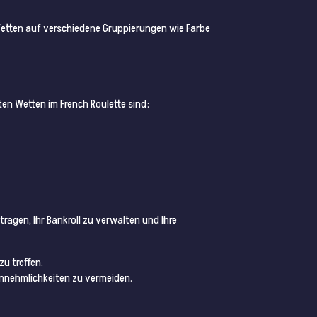
Wetten auf verschiedene Gruppierungen wie Farbe
en Wetten im French Roulette sind:
ragen, Ihr Bankroll zu verwalten und Ihre
u treffen.
nannehmlichkeiten zu vermeiden.