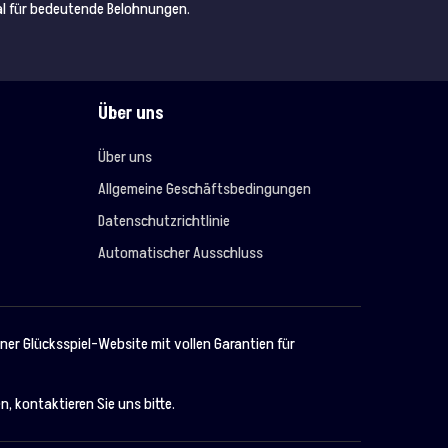
ial für bedeutende Belohnungen.
Über uns
Über uns
Allgemeine Geschäftsbedingungen
Datenschutzrichtlinie
Automatischer Ausschluss
ner Glücksspiel-Website mit vollen Garantien für
, kontaktieren Sie uns bitte.