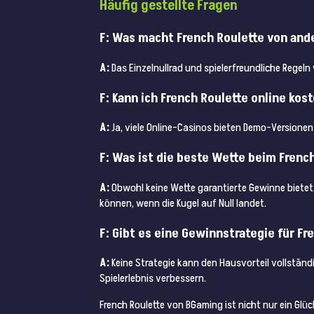
Häufig gestellte Fragen
F: Was macht French Roulette von and
A:
Das Einzelnullrad und spielerfreundliche Regeln
F: Kann ich French Roulette online kos
A:
Ja, viele Online-Casinos bieten Demo-Versionen 
F: Was ist die beste Wette beim Frenc
A:
Obwohl keine Wette garantierte Gewinne bietet,
können, wenn die Kugel auf Null landet.
F: Gibt es eine Gewinnstrategie für Fr
A:
Keine Strategie kann den Hausvorteil vollstän
Spielerlebnis verbessern.
French Roulette von BGaming ist nicht nur ein Glück