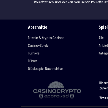
Roulettetisch sind, der Reiz von French Roulette
Abschnitte
Spiel
Bitcoin & Krypto Casinos
Alle
Casino-Spiele
Anbiet
Turniere
Kateg
Führer
Glücksspiel Nachrichten
Diese
Zuver
Wenn 