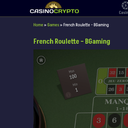
Casi
Home
»
Games
»
French Roulette – BGaming
French Roulette – BGaming