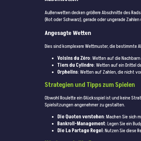
Außenwetten decken größere Abschnitte des Rads 
(Rot oder Schwarz), gerade oder ungerade Zahlen u
Angesagte Wetten
Dies sind komplexere Wettmuster, die bestimmte A
Voisins du Zéro
: Wetten auf die Nachbarn 
Tiers du Cylindre
: Wetten auf ein Drittel 
Orphelins
: Wetten auf Zahlen, die nicht 
Strategien und Tipps zum Spielen
Obwohl Roulette ein Glücksspiel ist und keine Str
Spielsitzungen angenehmer zu gestalten.
Die Quoten verstehen
: Machen Sie sich m
Bankroll-Management
: Legen Sie ein Bu
Die La Partage Regel
: Nutzen Sie diese R