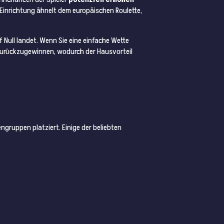
se Einrichtung ähnelt dem europäischen Roulette,
 Null landet. Wenn Sie eine einfache Wette
s zurückzugewinnen, wodurch der Hausvorteil
gruppen platziert. Einige der beliebten