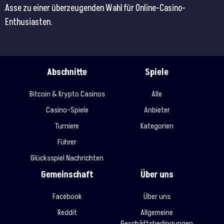
Asse zu einer überzeugenden Wahl für Online-Casino-
Enthusiasten.
Abschnitte
Spiele
Bitcoin & Krypto Casinos
Alle
Casino-Spiele
Anbieter
Turniere
Kategorien
Führer
Glücksspiel Nachrichten
Gemeinschaft
Über uns
Facebook
Über uns
Reddit
Allgemeine
Geschäftsbedingungen