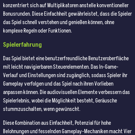
konzentriert sich auf Multiplikatoren anstelle konventioneller
Bonusrunden. Diese Einfachheit gewährleistet, dass die Spieler
das Spiel schnell verstehen und genießen können, ohne
komplexe Regeln oder Funktionen.
Spielerfahrung
Das Spiel bietet eine benutzerfreundliche Benutzeroberfläche
mit leicht navigierbaren Steuerelementen. Das In-Game-
Verlauf und Einstellungen sind zugänglich, sodass Spieler ihr
Gameplay verfolgen und das Spiel nach ihren Vorlieben
anpassen können. Die audiovisuellen Elemente verbessern das
Spielerlebnis, wobei die Möglichkeit besteht, Geräusche
stummzuschalten, wenn gewünscht.
Diese Kombination aus Einfachheit, Potenzial für hohe
Belohnungen und fesselnden Gameplay-Mechaniken macht Vier