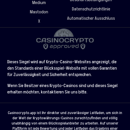
Medium
Datenschutzrichtlinie
Mastodon
Automatischer Ausschluss
X
Dieses Siegel wird auf Krypto-Casino-Websites angezeigt, die
den Standards einer Glücksspiel-Website mit vollen Garantien
für Zuverlässigkeit und Sicherheit entsprechen.
Wenn Sie Besitzer eines Krypto-Casinos sind und dieses Siegel
erhalten möchten, kontaktieren Sie uns bitte.
Casinocrypto.app ist Ihr direkter und zuverlässiger Leitfaden, um sich in
der Welt der Kryptowährungs-Casinos zurechtzufinden und völlig
unabhängig von einem Glücksspielanbieter zu arbeiten. Auf unserer
Plattform ist jede Bewertung und jeder Leitfaden das Ergebnis einer