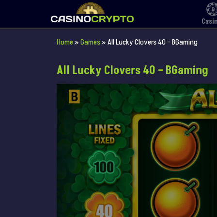
Casi
Home
»
Games
»
All Lucky Clovers 40 – BGaming
All Lucky Clovers 40 – BGaming