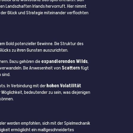
gen Landschaften Irlands hervorruft. Hier nimmt
 in der Glück und Strategie miteinander verflochten
em Gold potenzieller Gewinne. Die Struktur des
 Glücks zu ihren Gunsten auszurichten.
ichern. Dazu gehören die
expandierenden Wilds
,
u verwandeln. Die Anwesenheit von
Scattern
fügt
 sind.
ots. In Verbindung mit der
hohen Volatilität
r Möglichkeit, bedeutender zu sein, was diejenigen
 können.
pieler werden empfohlen, sich mit der Spielmechanik
higkeit ermöglicht ein maßgeschneidertes