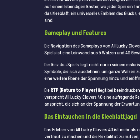
auf einem lebendigen Raster, wo jeder Spin ein T
das Kleeblatt, ein universelles Emblem des Glücks, 
sind.
Gameplay und Features
Die Navigation des Gameplays von All Lucky Clover
Spiels ist eine Leinwand aus 5 Walzen und 40 Gewin
Der Reiz des Spiels liegt nicht nur in seinem maler
Symbole, die sich ausdehnen, um ganze Walzen zu
eine weitere Ebene der Spannung hinzu und eröffn
Die
RTP (Return to Player)
liegt bei beeindrucken
verspricht All Lucky Clovers 40 eine aufregende Re
anspricht, die sich an der Spannung der Erwartun
Das Eintauchen in die Kleeblattjagd
Das Erleben von All Lucky Clovers 40 ist mehr als 
vertraut zu machen und die Flexibilität zu nutzen