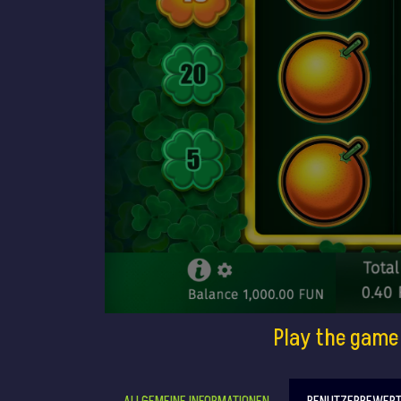
Play the game 