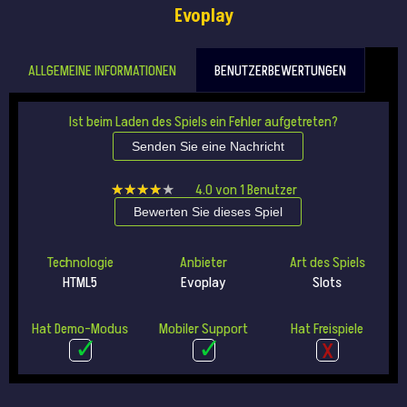
Evoplay
ALLGEMEINE INFORMATIONEN
BENUTZERBEWERTUNGEN
Ist beim Laden des Spiels ein Fehler aufgetreten?
Senden Sie eine Nachricht
★★★★★
★★★★★
4.0
von
1
Benutzer
Bewerten Sie dieses Spiel
Technologie
Anbieter
Art des Spiels
HTML5
Evoplay
Slots
Hat Demo-Modus
Mobiler Support
Hat Freispiele