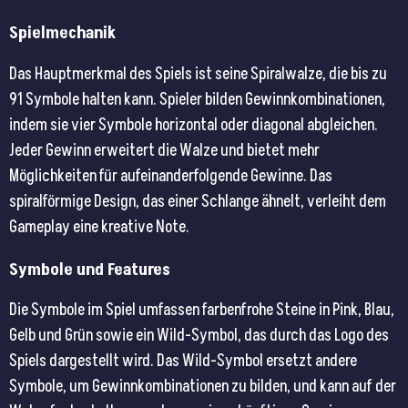
Spielmechanik
Das Hauptmerkmal des Spiels ist seine Spiralwalze, die bis zu
91 Symbole halten kann. Spieler bilden Gewinnkombinationen,
indem sie vier Symbole horizontal oder diagonal abgleichen.
Jeder Gewinn erweitert die Walze und bietet mehr
Möglichkeiten für aufeinanderfolgende Gewinne. Das
spiralförmige Design, das einer Schlange ähnelt, verleiht dem
Gameplay eine kreative Note.
Symbole und Features
Die Symbole im Spiel umfassen farbenfrohe Steine in Pink, Blau,
Gelb und Grün sowie ein Wild-Symbol, das durch das Logo des
Spiels dargestellt wird. Das Wild-Symbol ersetzt andere
Symbole, um Gewinnkombinationen zu bilden, und kann auf der