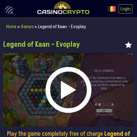
Login
Home
»
Games
»
Legend of Kaan – Evoplay
Legend of Kaan – Evoplay
Play the game completely free of charge
Legend of