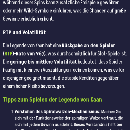
während dieser Spins kann zusätzliche Freispiele gewähren
oder mehr Wild-Symbole einführen, was die Chancen auf große
Gewinne erheblich erhöht.
RTP und Volatilität
Die Legende von Kaan hat eine
Rückgabe an den Spieler
(
RTP
)-Rate von 96%
, was durchschnittlich für Slot-Spiele ist.
Die
geringe bis mittlere Volatilität
bedeutet, dass Spieler
häufig mit kleineren Auszahlungen rechnen können, was es für
diejenigen geeignet macht, die stabile Renditen gegenüber
einem hohen Risiko bevorzugen.
Tipps zum Spielen der Legende von Kaan
Verstehen des Spiralwalzen-Mechanismus:
Machen Sie
sich mit der Funktionsweise der spiraligen Walze vertraut, die
sich mit jedem Gewinn ausdehnt. Dieses Verständnis hilft bei