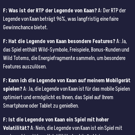
F: Was ist der RTP der Legende von Kaan?
A: Der RTP der
Legende von Kaan beträgt 96%, was langfristig eine faire
Gewinnchance bietet.
F: Hat die Legende von Kaan besondere Features?
A: Ja,
das Spiel enthält Wild-Symbole, Freispiele, Bonus-Runden und
Wild Totems, die Energiefragmente sammeln, um besondere
Features auszulösen.
F: Kann ich die Legende von Kaan auf meinem Mobilgerät
spielen?
A: Ja, die Legende von Kaan ist für das mobile Spielen
optimiert und ermöglicht es Ihnen, das Spiel auf Ihrem
Smartphone oder Tablet zu genießen.
F: Ist die Legende von Kaan ein Spiel mit hoher
Volatilität?
A: Nein, die Legende von Kaan ist ein Spiel mit