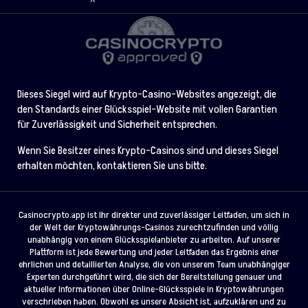
Dieses Siegel wird auf Krypto-Casino-Websites angezeigt, die
den Standards einer Glücksspiel-Website mit vollen Garantien
für Zuverlässigkeit und Sicherheit entsprechen.
Wenn Sie Besitzer eines Krypto-Casinos sind und dieses Siegel
erhalten möchten, kontaktieren Sie uns bitte.
Casinocrypto.app ist Ihr direkter und zuverlässiger Leitfaden, um sich in
der Welt der Kryptowährungs-Casinos zurechtzufinden und völlig
unabhängig von einem Glücksspielanbieter zu arbeiten. Auf unserer
Plattform ist jede Bewertung und jeder Leitfaden das Ergebnis einer
ehrlichen und detaillierten Analyse, die von unserem Team unabhängiger
Experten durchgeführt wird, die sich der Bereitstellung genauer und
aktueller Informationen über Online-Glücksspiele in Kryptowährungen
verschrieben haben. Obwohl es unsere Absicht ist, aufzuklären und zu