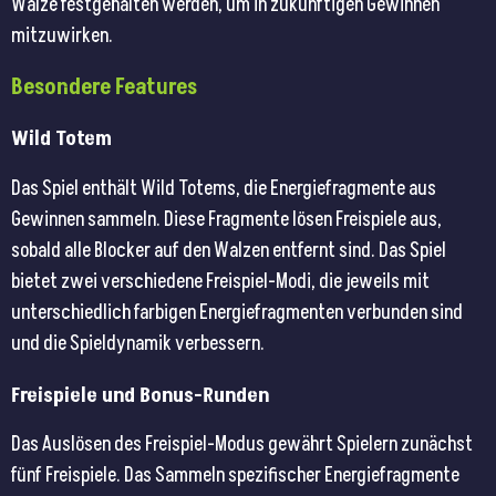
Walze festgehalten werden, um in zukünftigen Gewinnen
mitzuwirken.
Besondere Features
Wild Totem
Das Spiel enthält Wild Totems, die Energiefragmente aus
Gewinnen sammeln. Diese Fragmente lösen Freispiele aus,
sobald alle Blocker auf den Walzen entfernt sind. Das Spiel
bietet zwei verschiedene Freispiel-Modi, die jeweils mit
unterschiedlich farbigen Energiefragmenten verbunden sind
und die Spieldynamik verbessern.
Freispiele und Bonus-Runden
Das Auslösen des Freispiel-Modus gewährt Spielern zunächst
fünf Freispiele. Das Sammeln spezifischer Energiefragmente