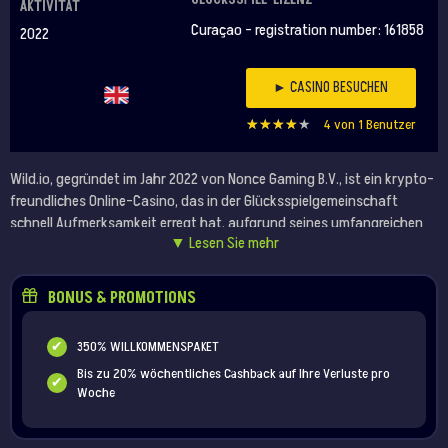
AKTIVITÄT
Curaçao - registration number: 161858
2022
►
CASINO BESUCHEN
★★★★★
★★★★★
4 von 1 Benutzer
Wild.io, gegründet im Jahr 2022 von Nonce Gaming B.V., ist ein krypto-
freundliches Online-Casino, das in der Glücksspielgemeinschaft
schnell Aufmerksamkeit erregt hat, aufgrund seines umfangreichen
▼ Lesen Sie mehr
Angebots an Spielen und Aktionen, die speziell auf
Kryptowährungsbenutzer zugeschnitten sind. Es
operiert unter
einer Lizenz der Curacao eGaming
, was ein sicheres und faires
BONUS & PROMOTIONS
Spielerlebnis gewährleistet.
350% WILLKOMMENSPAKET
Boni und Aktionen
Bis zu 20% wöchentliches Cashback auf Ihre Verluste pro
Woche
Wild.io bietet ein großzügiges
mehrstufiges Willkommenspaket
an, das sich über die ersten vier Einzahlungen erstreckt und potenziell
einen
520% Match-Bonus
erreichen kann. Die erste Einzahlung allein