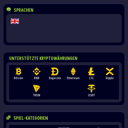
kann je nach eingezahltem Betrag bis zu 150% Bonus bieten, was die
SPRACHEN
potenziellen Belohnungen für neue Spieler steigert. Neben dem
Willkommensbonus bietet das Casino häufig auch Boni ohne
Einzahlung, tägliche Aktionen und besondere Events wie das
Glücksradspiel, die verschiedene Möglichkeiten bieten, das
Spielerlebnis zu verbessern.
VIP- und Treueprogramme
UNTERSTÜTZTE KRYPTOWÄHRUNGEN
Das Casino verfügt über ein robustes VIP-Programm, das auf Comp-
Punkten basiert, die durch Einsätze verdient werden. Während die
Spieler durch die Stufen voranschreiten, schalten sie zunehmend
Bitcoin
BNB
Dogecoin
Ethereum
LTC
Ripple
bedeutende Vorteile frei, darunter
Cashback-Angebote
,
Bonusgelder
und sogar persönliche Kontoverwaltungsdienste auf
den höchsten Ebenen. Dieses System belohnt regelmäßige und High-
TRON
USDT
Stakes-Spieler mit erheblichen Vorteilen.
Spielauswahl
SPIEL-KATEGORIEN
Wild.io ist stolz darauf, über 3.000 Spiele von führenden