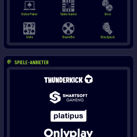
Softwareanbietern zu hosten, was hochwertige Grafiken und
Benutzererfahrung gewährleistet. Die umfangreiche Bibliothek
umfasst alles von Slots und Jackpot-Spielen bis hin zu Live-Casino-
Video Poker
Table Game
Dice
Tischen und einzigartigen Spielvarianten.
Benutzererfahrung
Slots
Roulette
Blackjack
Das Casino unterstützt eine
breite Palette von Kryptowährungen
,
was eine sichere, anonyme und bequeme Möglichkeit bietet, Gelder zu
verwalten. Der Registrierungsprozess ist schlank und
SPIELE-ANBIETER
benutzerfreundlich, er erfordert nur minimale Schritte, um ein Konto
einzurichten, was die allgemeine Benutzerfreundlichkeit und
Bequemlichkeit verbessert.
Sicherheit und Fairness
Die Lizenzierung von Wild.io durch die Curacao eGaming-Behörde
bestätigt die Einhaltung von Glücksspiel-Fairness- und
Sicherheitsstandards. Die Website verwendet
RNG
-Technologie für die
Spiel Fairness und setzt fortgeschrittene Sicherheitsmaßnahmen ein,
um Benutzerdaten zu schützen und Betrug zu verhindern.