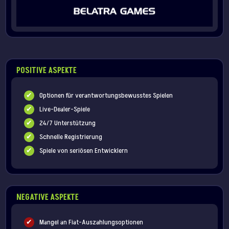
POSITIVE ASPEKTE
Optionen für verantwortungsbewusstes Spielen
Live-Dealer-Spiele
24/7 Unterstützung
Schnelle Registrierung
Spiele von seriösen Entwicklern
NEGATIVE ASPEKTE
Mangel an Fiat-Auszahlungsoptionen