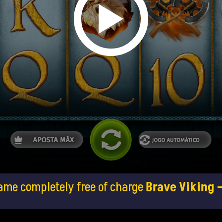
ame completely free of charge
Brave Viking 