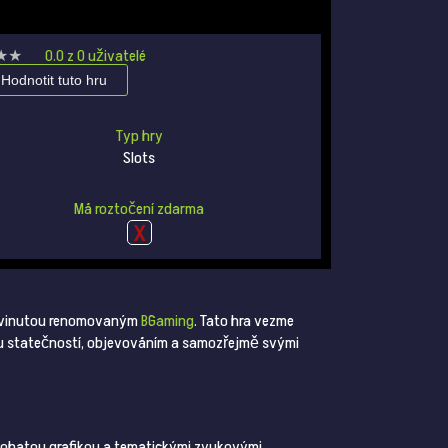
★★
★★
0.0
z
0
uživatelé
Hodnotit tuto hru
Typ hry
Slots
Má roztočení zdarma
vyvinutou renomovaným
BGaming
. Tato hra vezme
vou statečností, objevováním a samozřejmě svými
 S bohatou grafikou a tematickými zvukovými