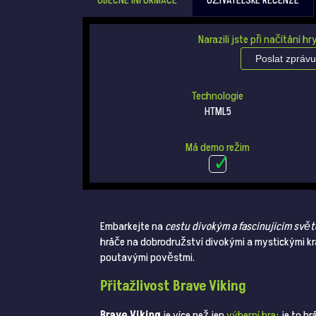
OBECNÉ INFORMACE
UŽIVATELSKÉ RECENZE
Narazili jste při načítání h
Poslat zprávu
Technologie
HTML5
Má demo režim
Embarkejte na
cestu divokým a fascinujícím svě
hráče na dobrodružství divokými a mystickými kr
poutavými pověstmi.
Přitažlivost Brave Viking
Brave Viking
je více než jen
výherní hra
; je to b