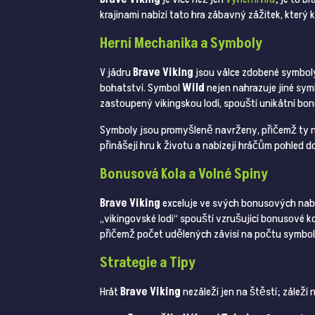
krajinami nabízí tato hra zábavný zážitek, který 
Herní Mechanika a Symboly
V jádru
Brave Viking
jsou válce zdobené symboly,
bohatství. Symbol
Wild
nejen nahrazuje jiné sym
zastoupený vikingskou lodí, spouští unikátní bonu
Symboly jsou promyšleně navrženy, přičemž ty nejme
přinášejí hru k životu a nabízejí hráčům pohled 
Bonusová Kola a Volné Spiny
Brave Viking
exceluje ve svých bonusových nabíd
„vikingovské lodi“ spouští vzrušující bonusové ko
přičemž počet udělených závisí na počtu symbol
Strategie a Tipy
Hrát
Brave Viking
nezáleží jen na štěstí; záleží 