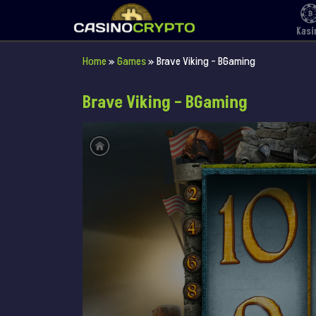
Kasi
Home
»
Games
»
Brave Viking – BGaming
Brave Viking – BGaming