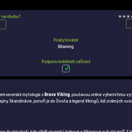
ry na chybu?
★★★
★★★
Poskytovatel
BGaming
Podpora mobilních zařízení
tem
severské mytologie s
Brave Viking
, poutavou online výherní hrou 
ajiny Skandinávie, ponoří je do života a legend Vikingů, lidí známých s
rána do minulosti, kde vládli severský bohové a Vikingové putující moři.