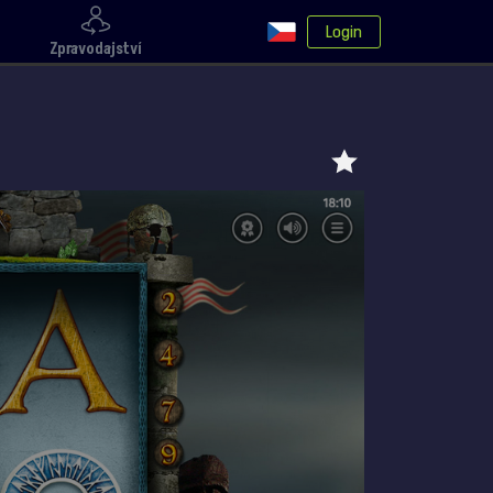
Login
Zpravodajství