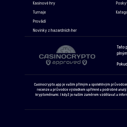
Kasinové hry
Posky
Turnaje
Katego
Provádí
Novinky z hazardních her
Tato 
plným
Pokud
Casinocrypto.app je vaším přímým a spolehlivým průvodcem, 
recenze a průvodce výsledkem upřímné a podrobné analýzy
kryptoměnami. I když je naším záměrem vzdělávat a informo