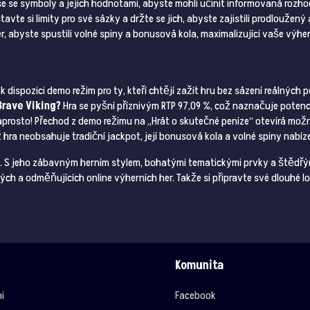
e se symboly a jejich hodnotami, abyste mohli učinit informovaná rozho
stavte si limity pro své sázky a držte se jich, abyste zajistili prodloužený
r, abyste spustili volné spiny a bonusová kola, maximalizující vaše výhe
 k dispozici demo režim pro ty, kteří chtějí zažít hru bez sázení reálných 
Brave Viking?
Hra se pyšní příznivým RTP 97,09 %, což naznačuje potenc
prosto! Přechod z demo režimu na „Hrát o skutečné peníze“ otevírá možn
 hra neobsahuje tradiční jackpot, její bonusová kola a volné spiny nabíze
tek. S jeho zábavným herním stylem, bohatými tematickými prvky a štěd
h a odměňujících online výherních her. Takže si připravte své dlouhé lo
Komunita
i
Facebook