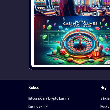
Sekce
Hry
Bitcoinová a krypto kasina
Všichn
Kasinové hry
Posky