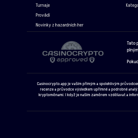
Turnaje
Katego
Provádí
Novinky z hazardních her
Tato 
plným
Pokud
Casinocrypto.app je vaším přímým a spolehlivým průvodcem, 
recenze a průvodce výsledkem upřímné a podrobné analýzy
kryptoměnami. I když je naším záměrem vzdělávat a informo