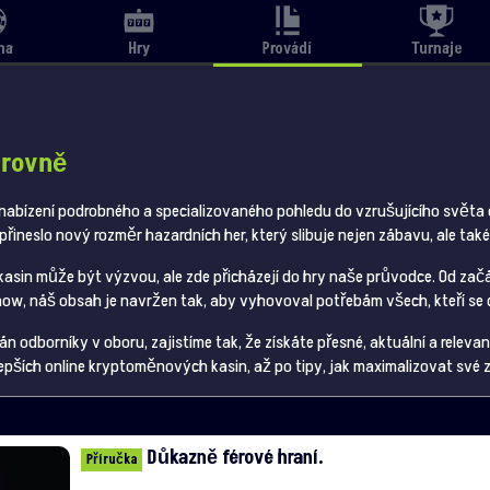
na
Hry
Provádí
Turnaje
úrovně
nabízení podrobného a specializovaného pohledu do vzrušujícího světa 
 přineslo nový rozměr hazardních her, který slibuje nejen zábavu, ale t
n může být výzvou, ale zde přicházejí do hry naše průvodce. Od začát
-how, náš obsah je navržen tak, aby vyhovoval potřebám všech, kteří se c
án odborníky v oboru, zajistíme tak, že získáte přesné, aktuální a rele
ších online kryptoměnových kasin, až po tipy, jak maximalizovat své zis
Důkazně férové hraní.
Příručka