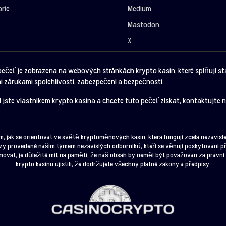
rie
Medium
Mastodon
X
pečeť je zobrazena na webových stránkách krypto kasin, které splňují s
i zárukami spolehlivosti, zabezpečení a bezpečnosti.
 jste vlastníkem krypto kasina a chcete tuto pečeť získat, kontaktujte n
jak se orientovat ve světě kryptoměnových kasin, která fungují zcela nezávisle 
 provedené naším týmem nezávislých odborníků, kteří se věnují poskytování pře
vat, je důležité mít na paměti, že náš obsah by neměl být považován za právní 
krypto kasinu ujistili, že dodržujete všechny platné zákony a předpisy.