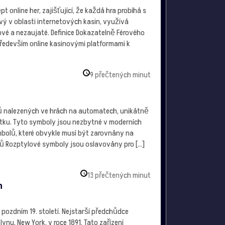
 online her, zajišťující, že každá hra probíhá s
ový v oblasti internetových kasin, využívá
rové a nezaujaté. Definice Dokazatelně Férového
ředevším online kasinovými platformami k
9 přečtených minut
ů nalezených ve hrách na automatech, unikátně
itku. Tyto symboly jsou nezbytné v moderních
bolů, které obvykle musí být zarovnány na
olů Rozptylové symboly jsou oslavovány pro […]
13 přečtených minut
h
ozdním 19. století. Nejstarší předchůdce
nu, New York, v roce 1891. Tato zařízení