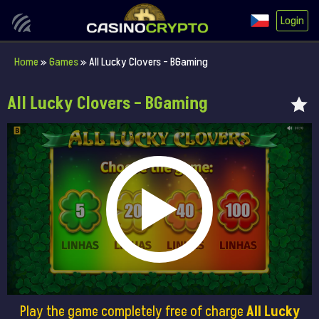
Login
Home
»
Games
»
All Lucky Clovers – BGaming
All Lucky Clovers – BGaming
Play the game completely free of charge
All Lucky