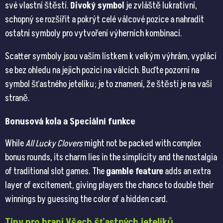
své vlastní štěstí.
Divoký symbol
je zvláště lukrativní,
schopný se rozšířit a pokrýt celé válcové pozice a nahradit
ostatní symboly pro vytvoření výherních kombinací.
Scatter symboly jsou vaším lístkem k velkým výhrám, vyplácí
se bez ohledu na jejich pozici na válcích. Buďte pozorní na
symbol šťastného jetelíku; je to znamení, že štěstí je na vaší
straně.
Bonusová kola a Speciální funkce
While
All Lucky Clovers
might not be packed with complex
bonus rounds, its charm lies in the simplicity and the nostalgia
of traditional slot games. The
gamble feature
adds an extra
layer of excitement, giving players the chance to double their
winnings by guessing the color of a hidden card.
Tipy pro hraní Všech šťastných jetelíků