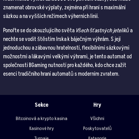
znamenat obrovské výplaty, zejména při hraní s maximální
sázkou a na vyšších režimech výherních linií.
Ponořte se do okouzlujícího světa
Všech šťastných jetelíků
a
nechte se vodit štěstím Irska k báječným výhrám. S její
jednoduchou a zábavnou hratelností, flexibilními sázkovými
možnostmi a lákavými velkými výhrami, je tento automat od
společnosti BGaming nutností pro každého, kdo chce zažít
esenci tradičního hraní automatů s moderním zvratem.
Sekce
Hry
Bitcoinová a krypto kasina
Všichni
Kasinové hry
Poskytovatelů
Turnaje
Kategorie