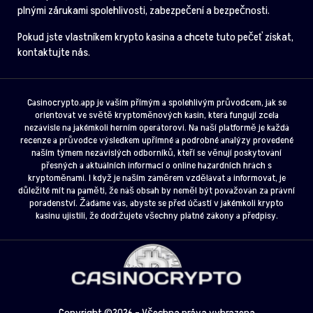
plnými zárukami spolehlivosti, zabezpečení a bezpečnosti.
Pokud jste vlastníkem krypto kasina a chcete tuto pečeť získat,
kontaktujte nás.
Casinocrypto.app je vaším přímým a spolehlivým průvodcem, jak se
orientovat ve světě kryptoměnových kasin, která fungují zcela
nezávisle na jakémkoli herním operátorovi. Na naší platformě je každá
recenze a průvodce výsledkem upřímné a podrobné analýzy provedené
naším týmem nezávislých odborníků, kteří se věnují poskytování
přesných a aktuálních informací o online hazardních hrách s
kryptoměnami. I když je naším záměrem vzdělávat a informovat, je
důležité mít na paměti, že náš obsah by neměl být považován za právní
poradenství. Žádáme vás, abyste se před účastí v jakémkoli krypto
kasinu ujistili, že dodržujete všechny platné zákony a předpisy.
Copyright ©2026 - Všechna práva vyhrazena