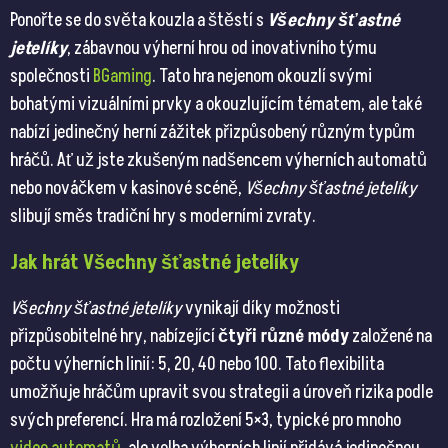
Ponořte se do světa kouzla a štěstí s
Všechny šťastné
jetelíky
, zábavnou výherní hrou od inovativního týmu
společnosti
BGaming
. Tato hra nejenom okouzlí svými
bohatými vizuálními prvky a okouzlujícím tématem, ale také
nabízí jedinečný herní zážitek přizpůsobený různým typům
hráčů. Ať už jste zkušeným nadšencem výherních automatů
nebo nováčkem v kasinové scéně,
Všechny šťastné jetelíky
slibují směs tradiční hry s moderními zvraty.
Jak hrát Všechny šťastné jetelíky
Všechny šťastné jetelíky
vynikají díky možnosti
přizpůsobitelné hry, nabízející
čtyři různé módy
založené na
počtu výherních linií: 5, 20, 40 nebo 100. Tato flexibilita
umožňuje hráčům upravit svou strategii a úroveň rizika podle
svých preferencí. Hra má rozložení 5×3, typické pro mnoho