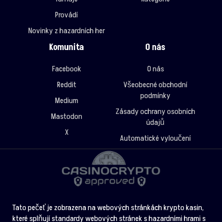
Provádí
Novinky z hazardních her
Komunita
O nás
Facebook
O nás
Reddit
Všeobecné obchodní
podmínky
Medium
Zásady ochrany osobních
Mastodon
údajů
X
Automatické vyloučení
Tato pečeť je zobrazena na webových stránkách krypto kasin,
které splňují standardy webových stránek s hazardními hrami s