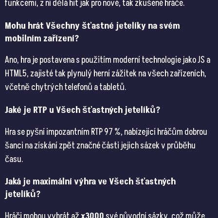
funkcemi, z ní dělá hit jak pro nové, tak zkušené hráče.
Mohu hrát Všechny šťastné jetelíky na svém
mobilním zařízení?
Ano, hra je postavena s použitím moderní technologie jako JS a
HTML5, zajisté tak plynulý herní zážitek na všech zařízeních,
včetně chytrých telefonů a tabletů.
Jaké je RTP u Všech šťastných jetelíků?
Hra se pyšní impozantním RTP 97 %, nabízející hráčům dobrou
šanci na získání zpět značné části jejich sázek v průběhu
času.
Jaká je maximální výhra ve Všech šťastných
jetelíků?
Hráči mohou vyhrát až
x3000
své původní sázky, což může