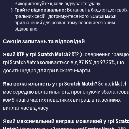
Використовуйте її, коли відчуваєте удачу.
Грайте відповідально:
Встановіть бюджет для своїх
гральних сесій і дотримуйтеся його. Scratch Match
призначений для розваг, тому поводьтеся з ним
відповідно.
Секція запитань та відповідей
Який RTP у грі Scratch Match?
RTP (Повернення гравцю)
грі Scratch Match коливається від 97.19% до 97.25%, що
досить щедро для гри в скретч-карти.
Яка волатильність у грі Scratch Match?
Scratch Match
має середню волатильність, пропонуючи збалансов
комбінацію частих невеликих виграшів та великих
виплат час від часу.
Який максимальний виграш можливий у грі Scratc