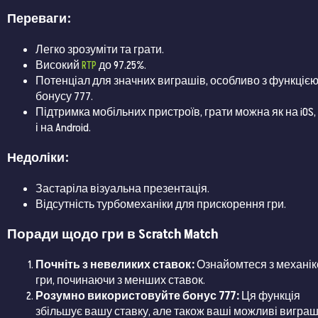
Переваги:
Легко зрозуміти та грати.
Високий
RTP
до 97.25%.
Потенціал для значних виграшів, особливо з функціє
бонусу 777.
Підтримка мобільних пристроїв, грати можна як на iOS,
і на Android.
Недоліки:
Застаріла візуальна презентація.
Відсутність турбомеханіки для прискорення гри.
Поради щодо гри в Scratch Match
Почніть з невеликих ставок:
Ознайомтеся з механі
гри, починаючи з менших ставок.
Розумно використовуйте бонус 777:
Ця функція
збільшує вашу ставку, але також ваші можливі виграш