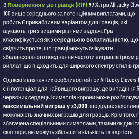
З
Поверненням до гравця (RTP)
97%
, гра All Lucky Clo
100 вище середнього за потенційним виплатами, що
робить її привабливим варіантом для гравців, які
шукають ігри з вищими рівнями віддачі​​. Гра
класифікується як з
середньою волатильністю
, що
свідчить про те, що гравці можуть очікувати
збалансованого поєднання частоти виграшів і розмір
виплат, що підходить для широкого спектру стилів гри​
Однією з визначних особливостей гри All Lucky Clovers 
є її потенціал для найвищого виграшу, де випадіння 
червоних сердець і символів корони може розблокув
максимальний виграш у x3,000
, що додає захопли
можливість значних виграшів для гравців​​. Крім того, 
збагачена спеціальними символами, такими як дикі т
скаттери, які можуть збільшити кількість та вартість