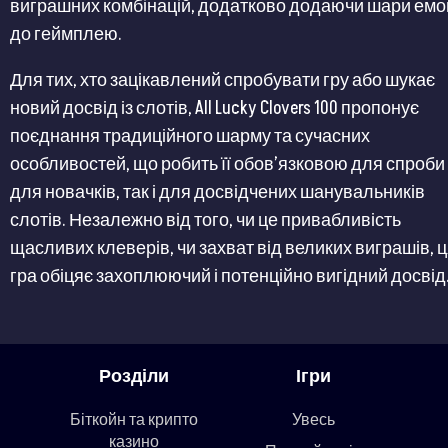
виграшних комбінацій, додатково додаючи шари емо
до геймплею​​.
Для тих, хто зацікавлений спробувати гру або шукає
новий досвід із слотів, All Lucky Clovers 100 пропонує
поєднання традиційного шарму та сучасних
особливостей, що робить її обов’язковою для спроби
для новачків, так і для досвідчених шанувальників
слотів. Незалежно від того, чи це привабливість
щасливих клеверів, чи захват від великих виграшів, 
гра обіцяє захоплюючий і потенційно вигідний досвід
Розділи
Ігри
Біткойн та крипто
Увесь
казино