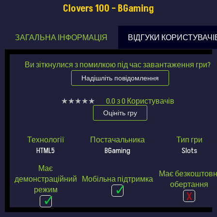
Clovers 100 – BGaming
ЗАГАЛЬНА ІНФОРМАЦІЯ
ВІДГУКИ КОРИСТУВАЧІ
Ви зіткнулися з помилкою під час завантаження гри?
Надішліть повідомлення
★★★★★
★★★★★
0.0
з
0
Користувачів
Оцініть гру
Технології
Постачальника
Тип гри
HTML5
BGaming
Slots
Має
Має безкоштовн
демонстраційний
Мобільна підтримка
обертання
режим