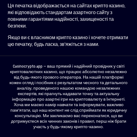
Ця печатка відображається на сайтах крипто казино,
які відповідають стандартам азартного сайту з
повними гарантіями надійності, захищеності та
безпеки.
Якщо ви є власником крипто казино і хочете отримати
цю печатку, будь ласка, зв'яжіться з нами.
Casinocrypto.app — ваш прямий і надійний провідник у світі
криптовалютних казино, що працює абсолютно незалежно
від будь-якого ігрового оператора. На нашій платформі
кожен огляд і посібник є результатом чесного та детального
аналізу, проведеного нашою командою незалежних
експертів, які прагнуть надавати точну та актуальну
інформацію про азартні ігри на криптовалюту в Інтернеті.
Хоча ми маємо намір навчати та інформувати, важливо
пам'ятати, що наш контент не слід сприймати як юридичну
консультацію. Ми закликаємо вас переконатися, що ви
дотримуєтеся всіх чинних законів і правил, перш ніж брати
участь у будь-якому крипто-казино.