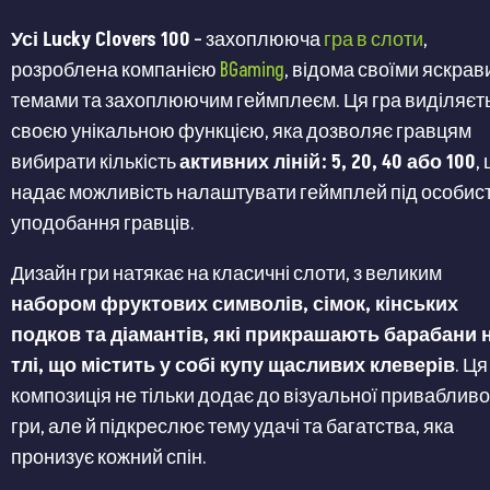
Усі Lucky Clovers 100
– захоплююча
гра в слоти
,
розроблена компанією
BGaming
, відома своїми яскра
темами та захоплюючим геймплеєм. Ця гра виділяєт
своєю унікальною функцією, яка дозволяє гравцям
вибирати кількість
активних ліній: 5, 20, 40 або 100
,
надає можливість налаштувати геймплей під особист
уподобання гравців​​​​.
Дизайн гри натякає на класичні слоти, з великим
набором фруктових символів, сімок, кінських
подков та діамантів, які прикрашають барабани 
тлі, що містить у собі купу щасливих клеверів
. Ця
композиція не тільки додає до візуальної привабливо
гри, але й підкреслює тему удачі та багатства, яка
пронизує кожний спін​​.