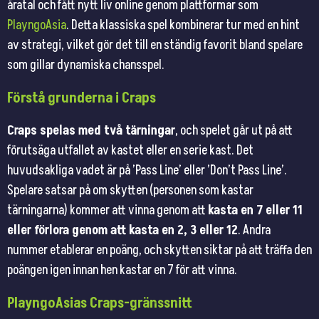
åratal och fått nytt liv online genom plattformar som
PlayngoAsia
. Detta klassiska spel kombinerar tur med en hint
av strategi, vilket gör det till en ständig favorit bland spelare
som gillar dynamiska chansspel.
Förstå grunderna i Craps
Craps spelas med två tärningar
, och spelet går ut på att
förutsäga utfallet av kastet eller en serie kast. Det
huvudsakliga vadet är på ’Pass Line’ eller ’Don’t Pass Line’.
Spelare satsar på om skytten (personen som kastar
tärningarna) kommer att vinna genom att
kasta en 7 eller 11
eller förlora genom att kasta en 2, 3 eller 12
. Andra
nummer etablerar en poäng, och skytten siktar på att träffa den
poängen igen innan hen kastar en 7 för att vinna.
PlayngoAsias Craps-gränssnitt