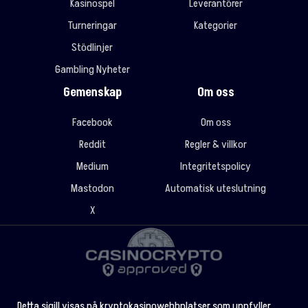
Kasinospel
Leverantörer
Turneringar
Kategorier
Stödlinjer
Gambling Nyheter
Gemenskap
Om oss
Facebook
Om oss
Reddit
Regler & villkor
Medium
Integritetspolicy
Mastodon
Automatisk uteslutning
X
Detta sigill visas på kryptokasinowebbplatser som uppfyller