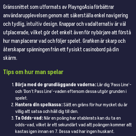
Gränssnittet som utformats av PlayngoAsia förbättrar
användarupplevelsen genom att säkerställa enkel navigering
och tydlig, intuitiv design. Knappar och vadalternativ är väl
utplacerade, vilket gör det enkelt även för nybörjare att förstå
hur man placerar vad och följer spelet. Grafiken är skarp och
återskapar spänningen från ett fysiskt casinobord på din
skärm.
Tips om hur man spelar
Börja med de grundläggande vaderna:
Lär dig ’Pass Line’-
och ’Don’t Pass Line’-vaden eftersom dessa utgör grunden i
spelet.
Hantera din spelkassa:
Sätt en gräns för hur mycket du är
villig att satsa och håll dig till den.
Ta Odds-vad:
När en poäng har etablerats kan du ta en
odds-vad, vilket är ett sekundärt vad att poängen kommer att
kastas igen innan en 7. Dessa vad har ingen huskant.