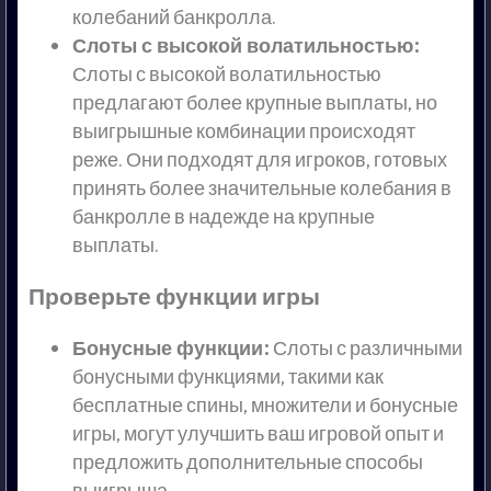
колебаний банкролла.
Слоты с высокой волатильностью:
Слоты с высокой волатильностью
предлагают более крупные выплаты, но
выигрышные комбинации происходят
реже. Они подходят для игроков, готовых
принять более значительные колебания в
банкролле в надежде на крупные
выплаты.
Проверьте функции игры
Бонусные функции:
Слоты с различными
бонусными функциями, такими как
бесплатные спины, множители и бонусные
игры, могут улучшить ваш игровой опыт и
предложить дополнительные способы