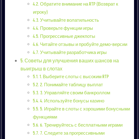
Обратите внимание на RTP (Возврат к
игроку)
Учитывайте волатильность
Проверьте функции игры
Прогрессивные джекпоты
Читайте отзывы и пробуйте демо-версии
Учитывайте разработчика игры
Советы для улучшения ваших шансов на
выигрыш в слотах
1. Выберите слоты с высоким RTP
2. Понимайте таблицу выплат
3. Управляйте своим банкроллом
4. Используйте бонусы казино
5. Играйте в слоты с хорошими бонусными
функциями
6. Тренируйтесь с бесплатными играми
7. Следите за прогрессивными