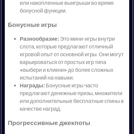
или накопленные выигрыши во время
бонусной функции.
Бонусные игры
Разнообразие:
Это мини-игры внутри
слота, которые предлагают отличный
игровой опыт от основной игры. Они могут
варьироваться от простых игр типа
«выбери и кликни» до более сложных
испытаний на навыки.
Награды:
Бонусные игры часто
предлагают денежные призы, множители
или дополнительные бесплатные спины в
качестве наград.
Прогрессивные джекпоты