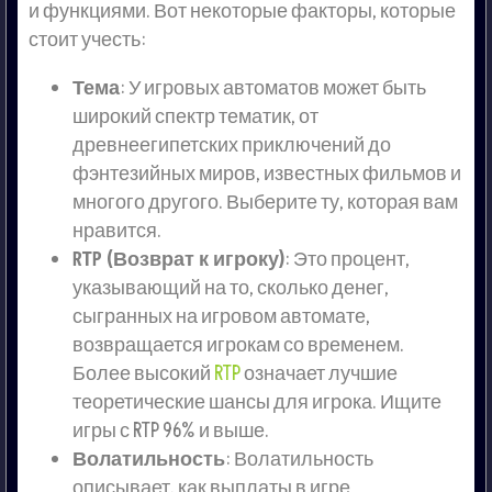
и функциями. Вот некоторые факторы, которые
стоит учесть:
Тема
: У игровых автоматов может быть
широкий спектр тематик, от
древнеегипетских приключений до
фэнтезийных миров, известных фильмов и
многого другого. Выберите ту, которая вам
нравится.
RTP (Возврат к игроку)
: Это процент,
указывающий на то, сколько денег,
сыгранных на игровом автомате,
возвращается игрокам со временем.
Более высокий
RTP
означает лучшие
теоретические шансы для игрока. Ищите
игры с RTP 96% и выше.
Волатильность
: Волатильность
описывает, как выплаты в игре