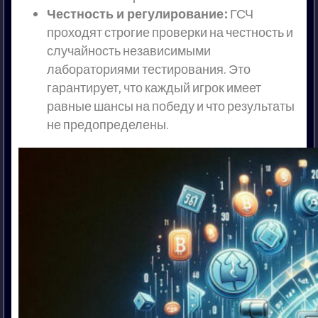
Честность и регулирование:
ГСЧ
проходят строгие проверки на честность и
случайность независимыми
лабораториями тестирования. Это
гарантирует, что каждый игрок имеет
равные шансы на победу и что результаты
не предопределены.