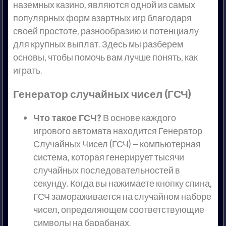
наземных казино, являются одной из самых
популярных форм азартных игр благодаря
своей простоте, разнообразию и потенциалу
для крупных выплат. Здесь мы разберем
основы, чтобы помочь вам лучше понять, как
играть.
Генератор случайных чисел (ГСЧ)
Что такое ГСЧ?
В основе каждого
игрового автомата находится Генератор
Случайных Чисел (ГСЧ) — компьютерная
система, которая генерирует тысячи
случайных последовательностей в
секунду. Когда вы нажимаете кнопку спина,
ГСЧ замораживается на случайном наборе
чисел, определяющем соответствующие
символы на барабанах.