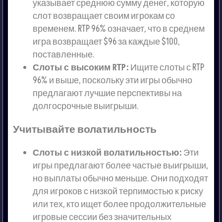
указывает среднюю сумму денег, которую
слот возвращает своим игрокам со
временем. RTP 96% означает, что в среднем
игра возвращает $96 за каждые $100,
поставленные.
Слоты с высоким RTP:
Ищите слоты с RTP
96% и выше, поскольку эти игры обычно
предлагают лучшие перспективы на
долгосрочные выигрыши.
Учитывайте волатильность
Слоты с низкой волатильностью:
Эти
игры предлагают более частые выигрыши,
но выплаты обычно меньше. Они подходят
для игроков с низкой терпимостью к риску
или тех, кто ищет более продолжительные
игровые сессии без значительных