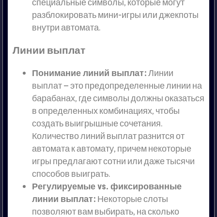
специальные символы, которые могут
разблокировать мини-игры или джекпоты
внутри автомата.
Линии выплат
Понимание линий выплат:
Линии
выплат — это предопределенные линии на
барабанах, где символы должны оказаться
в определенных комбинациях, чтобы
создать выигрышные сочетания.
Количество линий выплат разнится от
автомата к автомату, причем некоторые
игры предлагают сотни или даже тысячи
способов выиграть.
Регулируемые vs. фиксированные
линии выплат:
Некоторые слоты
позволяют вам выбирать, на сколько