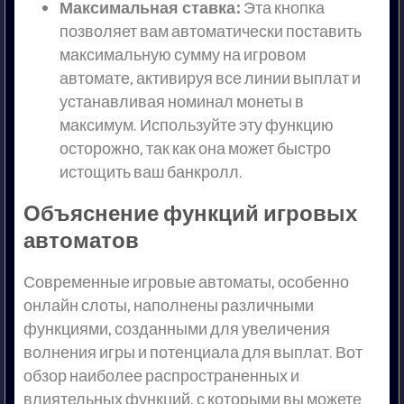
Максимальная ставка:
Эта кнопка
позволяет вам автоматически поставить
максимальную сумму на игровом
автомате, активируя все линии выплат и
устанавливая номинал монеты в
максимум. Используйте эту функцию
осторожно, так как она может быстро
истощить ваш банкролл.
Объяснение функций игровых
автоматов
Современные игровые автоматы, особенно
онлайн слоты, наполнены различными
функциями, созданными для увеличения
волнения игры и потенциала для выплат. Вот
обзор наиболее распространенных и
влиятельных функций, с которыми вы можете