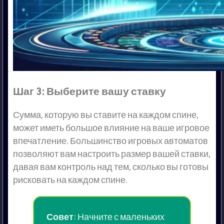
Шаг 3: Выберите вашу ставку
Сумма, которую вы ставите на каждом спине,
может иметь большое влияние на ваше игровое
впечатление. Большинство игровых автоматов
позволяют вам настроить размер вашей ставки,
давая вам контроль над тем, сколько вы готовы
рисковать на каждом спине.
Совет
: Начните с маленьких