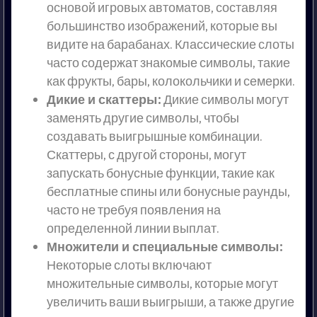
основой игровых автоматов, составляя
большинство изображений, которые вы
видите на барабанах. Классические слоты
часто содержат знакомые символы, такие
как фрукты, бары, колокольчики и семерки.
Дикие и скаттеры:
Дикие символы могут
заменять другие символы, чтобы
создавать выигрышные комбинации.
Скаттеры, с другой стороны, могут
запускать бонусные функции, такие как
бесплатные спины или бонусные раунды,
часто не требуя появления на
определенной линии выплат.
Множители и специальные символы:
Некоторые слоты включают
множительные символы, которые могут
увеличить ваши выигрыши, а также другие