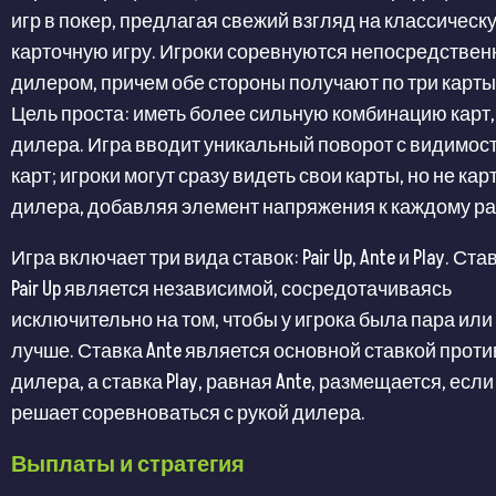
игр в покер, предлагая свежий взгляд на классическ
карточную игру. Игроки соревнуются непосредствен
дилером, причем обе стороны получают по три карты
Цель проста: иметь более сильную комбинацию карт,
дилера. Игра вводит уникальный поворот с видимос
карт; игроки могут сразу видеть свои карты, но не кар
дилера, добавляя элемент напряжения к каждому ра
Игра включает три вида ставок: Pair Up, Ante и Play. Ста
Pair Up является независимой, сосредотачиваясь
исключительно на том, чтобы у игрока была пара или
лучше. Ставка Ante является основной ставкой проти
дилера, а ставка Play, равная Ante, размещается, если
решает соревноваться с рукой дилера.
Выплаты и стратегия