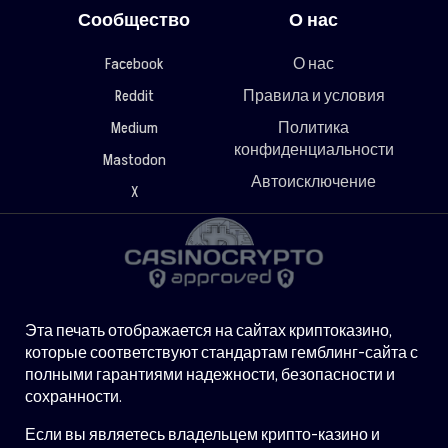
Сообщество
О нас
Facebook
О нас
Reddit
Правила и условия
Medium
Политика
конфиденциальности
Mastodon
Автоисключение
X
Эта печать отображается на сайтах криптоказино,
которые соответствуют стандартам гемблинг-сайта с
полными гарантиями надежности, безопасности и
сохранности.
Если вы являетесь владельцем крипто-казино и