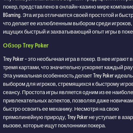
покер, представлено в онлайн-казино мире компани
BGaming. Эта игра отличается своей простотой и быст
что делает ее излюбленным выбором среди игроков,
ищущих быстрый и захватывающий опыт игры в поке
Обзор Trey Poker
Trey Poker – это необычная игра в покер. В нее играют 
тремя картами, что значительно ускоряет каждый рау
Эта уникальная особенность делает Trey Poker идеал
выбором для игроков, стремящихся к быстрому игро
сеансу. Простота игры является одним из ее наибол
привлекательных аспектов, позволяя даже новичка
быстро освоить ее механику. Несмотря на свою
прямолинейную природу, Trey Poker не уступает в азар
вызове, которые ищут поклонники покера.