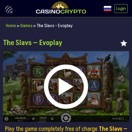
Login
Home
»
Games
»
The Slavs – Evoplay
The Slavs — Evoplay
Play the game completely free of charge
The Slavs —