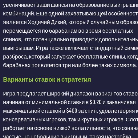
увеличивает ваши шансы на образование выигрышн
комбинаций. Еще одной захватывающей особеннос
является Ходячий Дикий, который случайным образ
перемещается по барабанам во время бесплатных
спинов, что потенциально приводит к дополнительн
выигрышам. Игра также включает стандартный симв
разброса, который запускает бесплатные спины, когд
барабанах появляется три или более таких символа.
Варианты ставок и стратегия
Игра предлагает широкий диапазон вариантов ставо
начиная от минимальной ставки в $0.20 и заканчивая
максимальной ставкой в $400 за спин, удовлетворяя 
консервативных игроков, так и крупных игроков. Сло
работает на основе низкой волатильности, что означ
частые, но небольшие выигрыши. Такая настройка