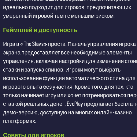
идеально подходит для игроков, предпочитающих
умеренный игровой темп с меньшим риском.
Геймплей и доступность
Игра в «The Slavs» проста. Панель управления игрока
экрана предоставляет все необходимые элементы
управления, включая настройки для изменения сто
ставки и запуска спинов. Игроки могут выбрать
использование функции автоматического спина для
игрового опыта без участия. Кроме того, для тех, кто
только начинает игру или хочет потренироваться пе
ставкой реальных денег, EvoPlay предлагает беспла
демо-версию, доступную на многих онлайн-казино
платформах.
Советы для игроков