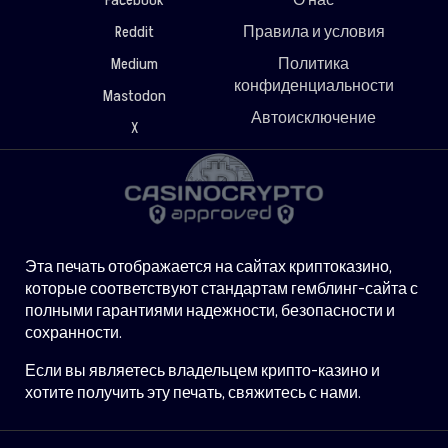
Reddit
Правила и условия
Medium
Политика
конфиденциальности
Mastodon
Автоисключение
X
Эта печать отображается на сайтах криптоказино,
которые соответствуют стандартам гемблинг-сайта с
полными гарантиями надежности, безопасности и
сохранности.
Если вы являетесь владельцем крипто-казино и
хотите получить эту печать, свяжитесь с нами.