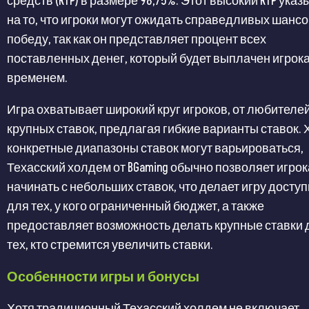
средств (RTP) в размере 98,75%. Этот высокий RTP указ
на то, что игроки могут ожидать справедливых шансо
победу, так как он представляет процент всех
поставленных денег, который будет выплачен игрок
временем.
Игра охватывает широкий круг игроков, от любителе
крупных ставок, предлагая гибкие варианты ставок. 
конкретные диапазоны ставок могут варьироваться,
Техасский холдем от BGaming обычно позволяет игро
начинать с небольших ставок, что делает игру досту
для тех, у кого ограниченный бюджет, а также
предоставляет возможность делать крупные ставки 
тех, кто стремится увеличить ставки.
Особенности игры и бонусы
Хотя традиционный Техасский холдем не включает