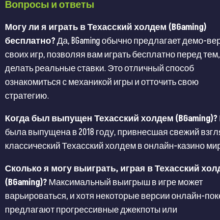
Вопросы и ответы
Могу ли я играть в Техасский холдем (BGaming)
бесплатно?
Да, BGaming обычно предлагает демо-ве
своих игр, позволяя вам играть бесплатно перед тем,
делать реальные ставки. Это отличный способ
ознакомиться с механикой игры и отточить свою
стратегию.
Когда был выпущен Техасский холдем (BGaming)?
была выпущена в 2018 году, привнесшая свежий взгл
классический Техасский холдем в онлайн-казино ми
Сколько я могу выиграть, играя в Техасский хол
(BGaming)?
Максимальный выигрыш в игре может
варьироваться, и хотя некоторые версии онлайн-по
предлагают прогрессивные джекпоты или