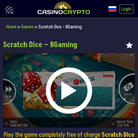
Login
Home
»
Games
»
Scratch Dice – BGaming
Scratch Dice — BGaming
Play the game completely free of charge
Scratch Dice