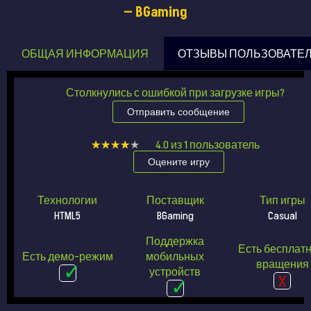
— BGaming
ОБЩАЯ ИНФОРМАЦИЯ
ОТЗЫВЫ ПОЛЬЗОВАТЕ
Столкнулись с ошибкой при загрузке игры?
Отправить сообщение
★★★★★
★★★★★
4.0
из
1
пользователь
Оцените игру
Технологии
Поставщик
Тип игры
HTML5
BGaming
Casual
Поддержка
Есть бесплат
Есть демо-режим
мобильных
вращения
устройств