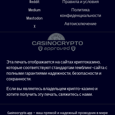
Reddit
Правила и условия
Medium
Политика
конфиденциальности
Mastodon
Автоисключение
X
Эта печать отображается на сайтах криптоказино,
которые соответствуют стандартам гемблинг-сайта с
полными гарантиями надежности, безопасности и
сохранности.
Если вы являетесь владельцем крипто-казино и
хотите получить эту печать, свяжитесь с нами.
Casinocrypto.app — ваш прямой и надежный проводник в мире