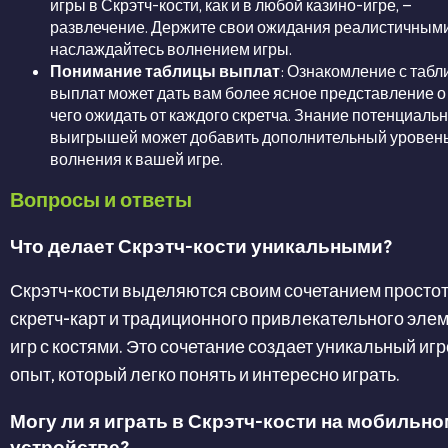
игры в Скрэтч-кости, как и в любой казино-игре, —
развлечение. Держите свои ожидания реалистичными
наслаждайтесь волнением игры.
Понимание таблицы выплат
: Ознакомление с табл
выплат может дать вам более ясное представление о 
чего ожидать от каждого скретча. Знание потенциаль
выигрышей может добавить дополнительный уровен
волнения к вашей игре.
Вопросы и ответы
Что делает Скрэтч-кости уникальными?
Скрэтч-кости выделяются своим сочетанием просто
скретч-карт и традиционного привлекательного эле
игр с костями. Это сочетание создает уникальный иг
опыт, который легко понять и интересно играть.
Могу ли я играть в Скрэтч-кости на мобильно