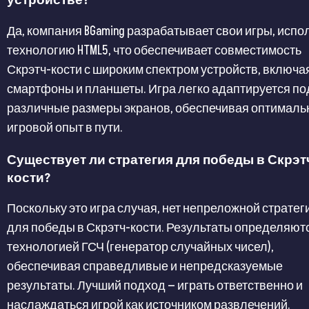
устройстве?
Да, компания BGaming разрабатывает свои игры, испо
технологию HTML5, что обеспечивает совместимость
Скрэтч-кости с широким спектром устройств, включа
смартфоны и планшеты. Игра легко адаптируется по
различные размеры экранов, обеспечивая оптимал
игровой опыт в пути.
Существует ли стратегия для победы в Скрэт
кости?
Поскольку это игра случая, нет непреложной стратег
для победы в Скрэтч-кости. Результаты определяют
технологией ГСЧ (генератор случайных чисел),
обеспечивая справедливые и непредсказуемые
результаты. Лучший подход — играть ответственно и
наслаждаться игрой как источником развлечений.