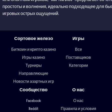
простоты и волнения, идеально подходящее для бы
игровых острых ощущений.
Сортовое железо
Игры
Биткоин и крипто казино
Все
Игры казино
Поставщиков
Турниры
Категории
Направляющие
Новости азартных игр
Сообщество
О нас
Facebook
О нас
Reddit
Правила и условия