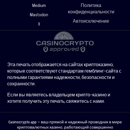
Medium
Политика
конфиденциальности
Mastodon
Автоисключение
X
Эта печать отображается на сайтах криптоказино,
которые соответствуют стандартам гемблинг-сайта с
полными гарантиями надежности, безопасности и
сохранности.
Если вы являетесь владельцем крипто-казино и
хотите получить эту печать, свяжитесь с нами.
Casinocrypto.app — ваш прямой и надежный проводник в мире
криптовалютных казино, работающий совершенно