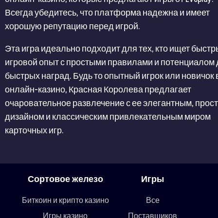
Всегда убедитесь, что платформа надежна и имеет
хорошую репутацию перед игрой​​.
Эта игра идеально подходит для тех, кто ищет быст
игровой опыт с простыми правилами и потенциалом
быстрых наград. Будь то опытный игрок или новичок 
онлайн-казино, Красная Королева предлагает
очаровательное развлечение с ее элегантным, прос
дизайном и классическим привлекательным миром
карточных игр.
Сортовое железо
Игры
Биткоин и крипто казино
Все
Игры казино
Поставщиков