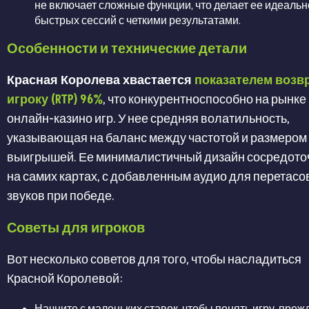
не включает сложные функции, что делает ее идеальн
быстрых сессий с четкими результатами​​​​.
Особенности и технические детали
Красная Королева хвастается
показателем возв
игроку (RTP) 96%
, что конкурентноспособно на рынке
онлайн-казино игр. У нее средняя волатильность,
указывающая на баланс между частотой и размером
выигрышей. Ее минималистичный дизайн сосредото
на самих картах, с добавленным аудио для перетасо
звуков при победе​​​​.
Советы для игроков
Вот несколько советов для того, чтобы насладиться
Красной Королевой: