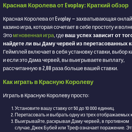
Красная Королева от Evoplay: Краткий обзор
Красная Королева от Evoplay — захватывающая онла
казино игра, которая сочетает в себе простоту и волн
Это
мгновенная игра
, где
ваш успех зависит от тог
найдете ли вы Даму червей из перетасованных к
Геймплей включает в себя установку ставки, выбор к
и если это Дама червей, вы выигрываете выплату,
рассчитанную в 2,88 раза больше вашей ставки​​​​​​.
Как играть в Красную Королеву
Играть в Красную Королеву просто:
Установите вашу ставку от 50 до 10 000 единиц.
Перетасовать и выбрать одну из трех отображаемых к
Выигрывайте, раскрывая Даму червей; в противном
случае, Джек Бубей или Треф означает поражение. Эт