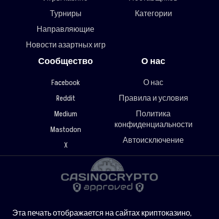
Турниры
Категории
Направляющие
Новости азартных игр
Сообщество
О нас
Facebook
О нас
Reddit
Правила и условия
Medium
Политика
конфиденциальности
Mastodon
Автоисключение
X
Эта печать отображается на сайтах криптоказино,