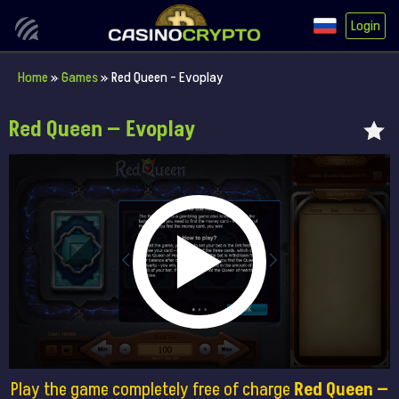
Login
Home
»
Games
»
Red Queen – Evoplay
Red Queen — Evoplay
Play the game completely free of charge
Red Queen —