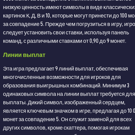
низкую ценность имеют символы в виде классически
картинок К, Д, В и 10, которые могут принести до 100 м
за совпадение 5. Прежде чем погрузиться в игру, игр
следует установить свои ставки, используя панель
команд, с различными ставками от 0,90 до 9 монет​​.
Линии выплат
Эта игра предлагает 9 линий выплат, обеспечивая
многочисленные возможности для игроков для
образования выигрышных комбинаций. Минимум 3
одинаковых символа на линии выплат требуется дл
выплаты. Дикий символ, изображенный сердцем,
является ключевым значком в игре, предлагая до 10 
монет за совпадение 5. Он служит заменой для всех
других символов, кроме скаттера, помогая игрокам