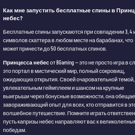
Как мне запустить бесплатные спины в Прин
небес?
Бесплатные спины запускаются при совпадении 3, 4 
символов скаттера в любом месте на барабанах, что
может принести до 50 бесплатных спинов.
Принцесса небес
от BGaming — это не просто игра в с
это портал в мистический мир, полный сокровищ,
ожидающих открытия. Своей очаровательной темой,
увлекательным геймплеем и шансом на крупные
выигрыши через бонусные возможности, она обещае
завораживающий опыт для всех, кто отправится в эт
волшебное путешествие. Помните играть ответствен
пусть капризы небес направляют вас к великолепны
победам.