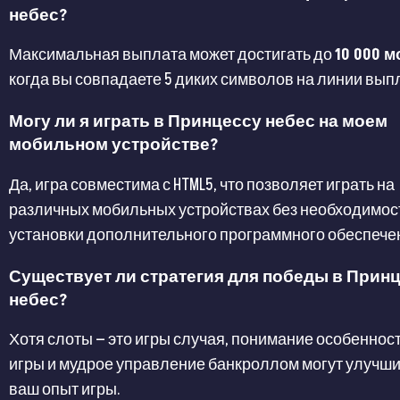
небес?
Максимальная выплата может достигать до
10 000 м
когда вы совпадаете 5 диких символов на линии вып
Могу ли я играть в Принцессу небес на моем
мобильном устройстве?
Да, игра совместима с HTML5, что позволяет играть на
различных мобильных устройствах без необходимос
установки дополнительного программного обеспече
Существует ли стратегия для победы в Прин
небес?
Хотя слоты — это игры случая, понимание особеннос
игры и мудрое управление банкроллом могут улучши
ваш опыт игры.