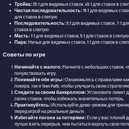
Тройка:
25:1 для видимых ставок, 45:1 для ставок в сл
Чистая последовательность:
15:1 для видимых ставок
для ставок в слепую
Последовательность:
5:1 для видимых ставок, 7:1 дл
ставок в слепую
Масть:
1:1 для видимых ставок, 5:1 для ставок в слепую
Пара:
Ничья для видимых ставок, 1:1 для ставок в сле
Советы по игре
Начинайте с малого:
Начните с небольших ставок, ч
почувствовать игру.
Понимайте обе игры:
Ознакомьтесь с правилами ка
покера, так и Teen Patti, чтобы улучшить свою стратегию
Следите за своим банкроллом:
Установите лимит 
своих ставок, чтобы избежать значительных потерь.
Практикуйтесь:
Используйте демо-режим для трени
перед игрой на реальные деньги.
Избегайте погони за потерями:
Если у вас плохой д
лучше взять перерыв, чем пытаться вернуть свои пот