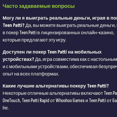
Часто задаваемые вопросы
Могу ли я выиграть реальные деньги, играя в по
Teen Patti?
Да, вы можете выиграть реальные деньги,
в покер Teen Patti в лицензированных онлайн-казино,
которые предлагают эту игру.
Доступен ли покер Teen Patti на мобильных
устройствах?
Да, игра совместима как с настольным
и с мобильными устройствами, обеспечивая безупр
опыт на всех платформах.
Какие лучшие альтернативы покеру Teen Patti?
Некоторые отличные альтернативы включают Teen Pat
OneTouch, Teen Patti Rapid от Whoohoo Games и Teen Patti от G
Inc.