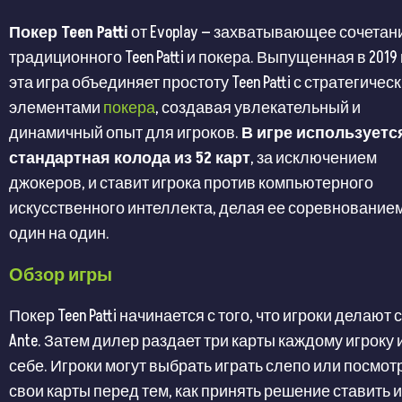
Покер Teen Patti
от Evoplay — захватывающее сочетан
традиционного Teen Patti и покера. Выпущенная в 2019 
эта игра объединяет простоту Teen Patti с стратегичес
элементами
покера
, создавая увлекательный и
динамичный опыт для игроков.
В игре используетс
стандартная колода из 52 карт
, за исключением
джокеров, и ставит игрока против компьютерного
искусственного интеллекта, делая ее соревнование
один на один.
Обзор игры
Покер Teen Patti начинается с того, что игроки делают 
Ante. Затем дилер раздает три карты каждому игроку 
себе. Игроки могут выбрать играть слепо или посмот
свои карты перед тем, как принять решение ставить 