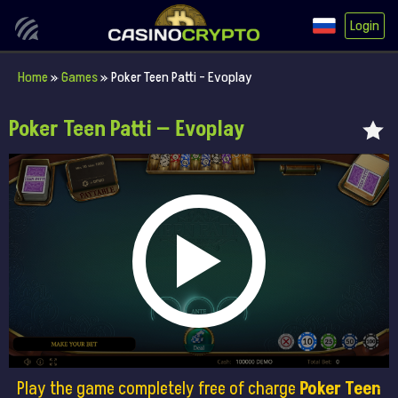
Login
Home
»
Games
»
Poker Teen Patti – Evoplay
Poker Teen Patti — Evoplay
Play the game completely free of charge
Poker Teen