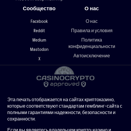
Сообщество
О нас
Facebook
О нас
Reddit
Правила и условия
Medium
Политика
конфиденциальности
Mastodon
Автоисключение
X
Эта печать отображается на сайтах криптоказино,
которые соответствуют стандартам гемблинг-сайта с
полными гарантиями надежности, безопасности и
сохранности.
Если вы являетесь владельцем крипто-казино и