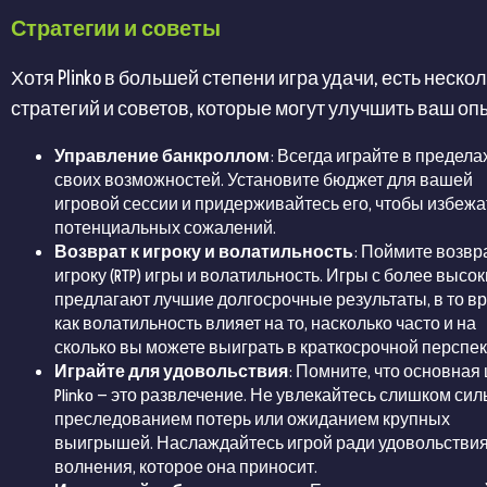
Стратегии и советы
Хотя Plinko в большей степени игра удачи, есть неско
стратегий и советов, которые могут улучшить ваш оп
Управление банкроллом
: Всегда играйте в предела
своих возможностей. Установите бюджет для вашей
игровой сессии и придерживайтесь его, чтобы избежа
потенциальных сожалений.
Возврат к игроку и волатильность
: Поймите возвра
игроку (RTP) игры и волатильность. Игры с более высок
предлагают лучшие долгосрочные результаты, в то в
как волатильность влияет на то, насколько часто и на
сколько вы можете выиграть в краткосрочной перспек
Играйте для удовольствия
: Помните, что основная
Plinko — это развлечение. Не увлекайтесь слишком сил
преследованием потерь или ожиданием крупных
выигрышей. Наслаждайтесь игрой ради удовольствия
волнения, которое она приносит.