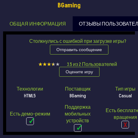
BGaming
ОБЩАЯ ИНФОРМАЦИЯ
ОТЗЫВЫ ПОЛЬЗОВАТЕ
Столкнулись с ошибкой при загрузке игры?
Отправить сообщение
★★★★★
★★★★★
3.5
из
2
Пользователей
Оцените игру
Технологии
Поставщик
Тип игры
HTML5
BGaming
Casual
Поддержка
Есть бесплат
Есть демо-режим
мобильных
вращения
устройств