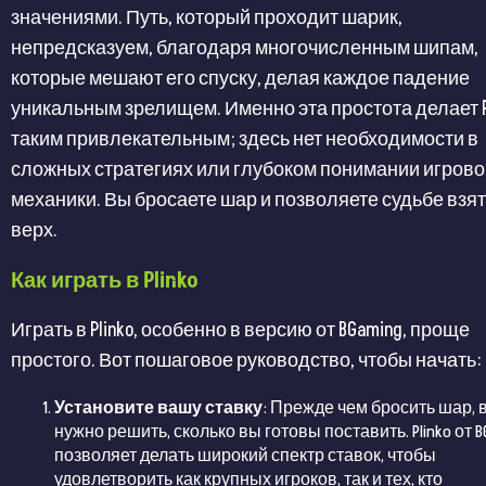
значениями. Путь, который проходит шарик,
непредсказуем, благодаря многочисленным шипам,
которые мешают его спуску, делая каждое падение
уникальным зрелищем. Именно эта простота делает P
таким привлекательным; здесь нет необходимости в
сложных стратегиях или глубоком понимании игрово
механики. Вы бросаете шар и позволяете судьбе взя
верх.
Как играть в Plinko
Играть в Plinko, особенно в версию от BGaming, проще
простого. Вот пошаговое руководство, чтобы начать:
Установите вашу ставку
: Прежде чем бросить шар, 
нужно решить, сколько вы готовы поставить. Plinko от B
позволяет делать широкий спектр ставок, чтобы
удовлетворить как крупных игроков, так и тех, кто