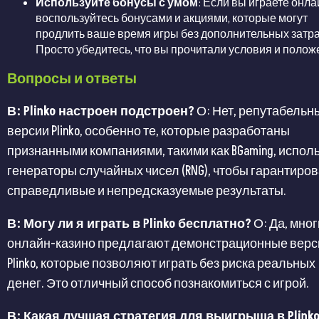
Используйте бонусы с умом
: Если вы играете онла
воспользуйтесь бонусами и акциями, которые могут
продлить ваше время игры без дополнительных затра
Просто убедитесь, что вы прочитали условия и полож
Вопросы и ответы
В: Plinko настроен подстроен?
О: Нет, репутабельн
версии Plinko, особенно те, которые разработаны
признанными компаниями, такими как BGaming, испол
генераторы случайных чисел (RNG), чтобы гарантиров
справедливые и непредсказуемые результаты.
В: Могу ли я играть в Plinko бесплатно?
О: Да, мно
онлайн-казино предлагают демонстрационные верс
Plinko, которые позволяют играть без риска реальных
денег. Это отличный способ познакомиться с игрой.
В: Какая лучшая стратегия для выигрыша в Plink