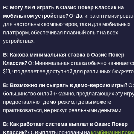
В: Могу ли я играть в Оазис Покер Классик на
мобильном устройстве?
О: Да, игра оптимизирован
для настольных компьютеров, так и для мобильных
платформ, обеспечивая плавный опыт на всех
устройствах.
В: Какова минимальная ставка в Оазис Покер
Классик?
О: Минимальная ставка обычно начинается
$10, что делает ее доступной для различных бюджето
В: Возможно ли сыграть в демо-версию игры?
О:
большинство онлайн-казино, предлагающих эту игру
предоставляют демо-режим, где вы можете
практиковаться, не рискуя реальными деньгами.
В: Как работает система выплат в Оазис Покер
Классик?
О: Выплаты основаны на
комбинации поке