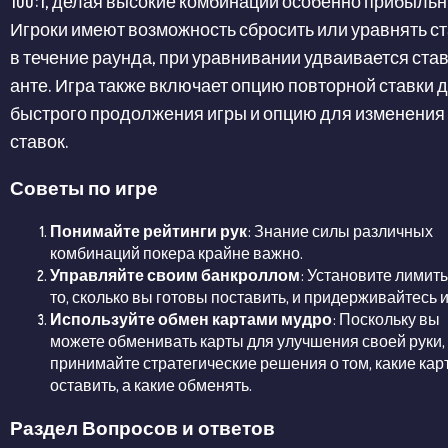
100:1, делая высокие комбинации особенно прибыль
Игроки имеют возможность сбросить или уравнять с
в течение раунда, при уравнивании удваивается ста
анте. Игра также включает опцию повторной ставки 
быстрого продолжения игры и опцию для изменения
ставок.
Советы по игре
Понимайте рейтинги рук
: Знание силы различных
комбинаций покера крайне важно.
Управляйте своим банкроллом
: Установите лимит
то, сколько вы готовы поставить, и придерживайтесь и
Используйте обмен картами мудро
: Поскольку вы
можете обменивать карты для улучшения своей руки,
принимайте стратегические решения о том, какие кар
оставить, а какие обменять.
Раздел Вопросов и ответов