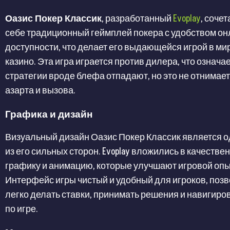
Оазис Покер Классик
, разработанный
Evoplay
, сочет
себе традиционный геймплей покера с удобством он
доступности, что делает его выдающейся игрой в ми
казино. Эта игра играется против дилера, что означае
стратегии вроде блефа отпадают, но это не отнимает
азарта и вызова.
Графика и дизайн
Визуальный дизайн Оазис Покер Классик является 
из его сильных сторон. Evoplay вложились в качестве
графику и анимацию, которые улучшают игровой опы
Интерфейс игры чистый и удобный для игроков, поз
легко делать ставки, принимать решения и навигиро
по игре.