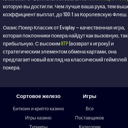
которую вы достигли. Чем лучше ваша рука, тем выш
коэффициент выплат, до 100:1 за Королевскую Флеш.
Оазис Покер Классик от Evoplay — качественная игра,
которая поклонники покера найдут как вызовную, так
прибыльную. С высоким
RTP
(возврат к игроку) и
стратегическим элементом обмена картами, она
предлагает новый взгляд на классический геймплей
покера.
Сортовое железо
Игры
Биткоин и крипто казино
Все
Игры казино
Поставщиков
Турниры
Категории