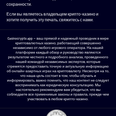
сохранности.
Если вы являетесь владельцем крипто-казино и
хотите получить эту печать, свяжитесь с нами.
Casinocrypto.app — ваш прямой и надежный проводник в мире
криптовалютных казино, работающий совершенно
независимо от любого игрового оператора. На нашей
платформе каждый обзор и руководство являются
результатом честного и подробного анализа, проведенного
нашей командой независимых экспертов, которые
стремятся предоставить точную и актуальную информацию
об онлайн-азартных играх на криптовалюту. Несмотря на то,
что наша цель состоит в том, чтобы обучать и
информировать, важно помнить, что наш контент не следует
воспринимать как юридическую консультацию. Мы
настоятельно рекомендуем вам убедиться, что вы
соблюдаете все применимые законы и правила, прежде чем
участвовать в любом крипто-казино.