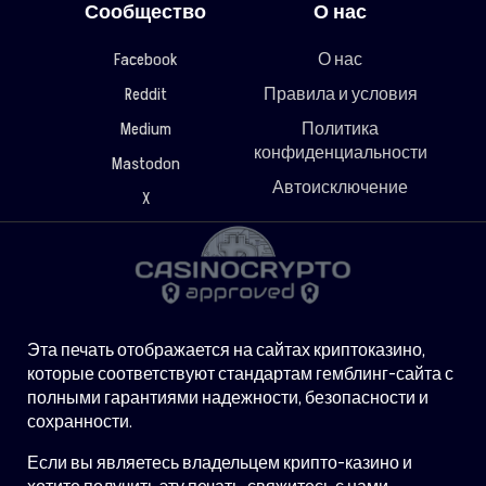
Сообщество
О нас
Facebook
О нас
Reddit
Правила и условия
Medium
Политика
конфиденциальности
Mastodon
Автоисключение
X
Эта печать отображается на сайтах криптоказино,
которые соответствуют стандартам гемблинг-сайта с
полными гарантиями надежности, безопасности и
сохранности.
Если вы являетесь владельцем крипто-казино и