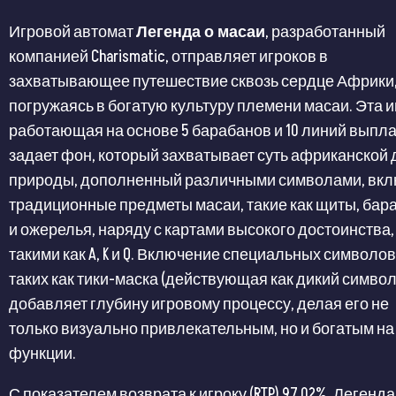
Игровой автомат
Легенда о масаи
, разработанный
компанией Charismatic, отправляет игроков в
захватывающее путешествие сквозь сердце Африки
погружаясь в богатую культуру племени масаи. Эта и
работающая на основе 5 барабанов и 10 линий выпла
задает фон, который захватывает суть африканской 
природы, дополненный различными символами, вк
традиционные предметы масаи, такие как щиты, бар
и ожерелья, наряду с картами высокого достоинства,
такими как A, K и Q. Включение специальных символов
таких как тики-маска (действующая как дикий символ
добавляет глубину игровому процессу, делая его не
только визуально привлекательным, но и богатым на
функции​​.
С показателем возврата к игроку (RTP) 97,02%, Легенда